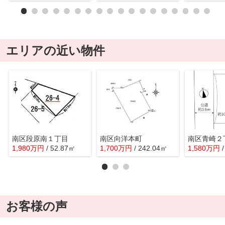
エリアの近い物件
南区段原南１丁目
南区向洋本町
南区青崎２
1,980
万
円
/ 52.87㎡
1,700
万
円
/ 242.04㎡
1,580
万
円
お客様の声