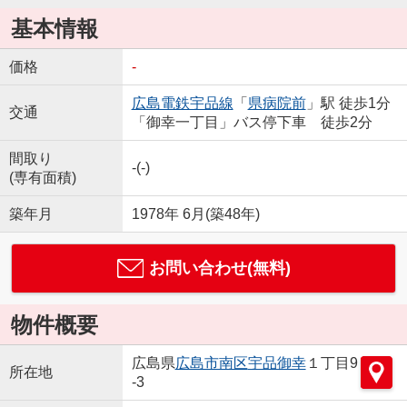
基本情報
価格
-
広島電鉄宇品線
「
県病院前
」駅 徒歩1分
交通
「御幸一丁目」バス停下車 徒歩2分
間取り
-(-)
(専有面積)
築年月
1978年 6月(築48年)
お問い合わせ(無料)
物件概要
広島県
広島市南区
宇品御幸
１丁目9
所在地
-3