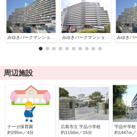
みゆきパークマンションＢ棟
みゆきパークマンションＢ棟
周辺施設
ナーガ保育園
広島市立 宇品小学校
宇品中学校
約295m／4分
約1150m／15分
約1447m／