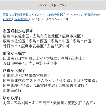
ページトップへ
広島市の不動産満載のアイスタイル株式会社TOP
>
(マンション(売買))地域か
ら探す
>
広島市南区
>
みゆきパークマンションＢ棟
市区町村から探す
広島市安佐南区
/
広島市安佐北区
/
広島市東区
/
広島市佐伯区
/
広島市西区
/
広島市中区
/
広島市南区
/
廿日市市
/
広島市安芸区
/
安芸郡府中町
町名から探す
口田南
/
山本新町
/
上安
/
大塚西
/
深川
/
己斐上
/
五日市中央
/
川内
/
中野
/
落合南
路線から探す
山陽本線
/
広島電鉄宮島線
/
広島高速交通アストラムライン
/
可部線
/
呉線
/
芸備線
/
広島電鉄宇品線
/
広島電鉄本線
/
広島電鉄江波線
/
山陽新幹線
駅から探す
向洋
/
広島
/
楽々園
/
五日市
/
天神川
/
安芸矢口
/
古江
/