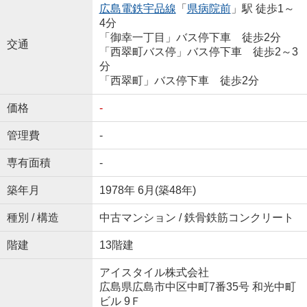
広島電鉄宇品線
「
県病院前
」駅 徒歩1～
4分
「御幸一丁目」バス停下車 徒歩2分
交通
「西翠町バス停」バス停下車 徒歩2～3
分
「西翠町」バス停下車 徒歩2分
価格
-
管理費
-
専有面積
-
築年月
1978年 6月(築48年)
種別 / 構造
中古マンション / 鉄骨鉄筋コンクリート
階建
13階建
アイスタイル株式会社
広島県広島市中区中町7番35号 和光中町
ビル 9Ｆ