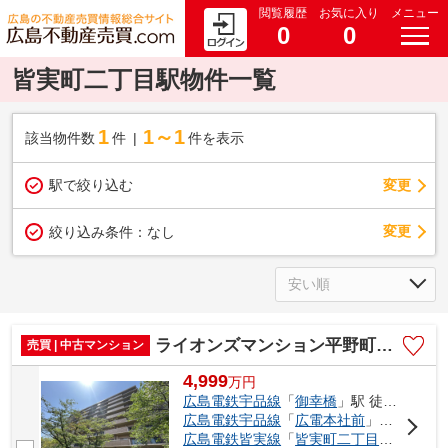
閲覧履歴
お気に入り
メニュー
0
0
皆実町二丁目駅物件一覧
1
1～1
該当物件数
件
件を表示
駅で絞り込む
変更
変更
絞り込み条件：
なし
ライオンズマンション平野町リバーステージ
売買 | 中古マンション
4,999
万
円
広島電鉄宇品線
「
御幸橋
」駅 徒歩4分
広島電鉄宇品線
「
広電本社前
」駅 徒歩7分
広島電鉄皆実線
「
皆実町二丁目
」駅 徒歩1