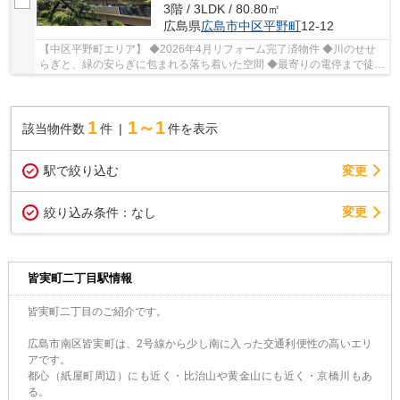
3階 / 3LDK / 80.80㎡
広島県
広島市中区
平野町
12-12
【中区平野町エリア】 ◆2026年4月リフォーム完了済物件 ◆川のせせ
らぎと、緑の安らぎに包まれる落ち着いた空間 ◆最寄りの電停まで徒歩
5分圏内 ◆南東角住戸
1
1～1
該当物件数
件
件を表示
駅で絞り込む
変更
変更
絞り込み条件：
なし
皆実町二丁目駅情報
皆実町二丁目のご紹介です。
広島市南区皆実町は、2号線から少し南に入った交通利便性の高いエリ
アです。
都心（紙屋町周辺）にも近く・比治山や黄金山にも近く・京橋川もあ
る。