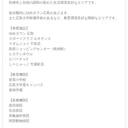
利便性と自然の調和の取れた生活環境良好なエリアです。
徒歩圏内にゆめタウン広島があります。
また広島大学附属学校があるなど、教育環境良好な閑静なエリアです。
【商業施設】
ゆめタウン 広島
スポーツクラブ ルネサンス
マダムジョイ 千田店
段原ショッピングセンター（映画館）
ヒロデンボウル
ビバーチャ2
しーじゃっく 竹屋町店
【教育機関】
皆実小学校
広島大学霞キャンパス
進徳学園
【医療機関】
真田病院
住谷医院
高亀歯科医院
阿部動物病院