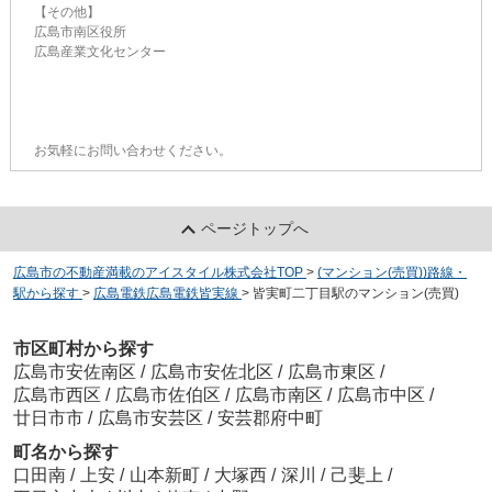
【その他】
広島市南区役所
広島産業文化センター
お気軽にお問い合わせください。
ページトップへ
広島市の不動産満載のアイスタイル株式会社TOP
>
(マンション(売買))路線・
駅から探す
>
広島電鉄広島電鉄皆実線
>
皆実町二丁目駅のマンション(売買)
市区町村から探す
広島市安佐南区
/
広島市安佐北区
/
広島市東区
/
広島市西区
/
広島市佐伯区
/
広島市南区
/
広島市中区
/
廿日市市
/
広島市安芸区
/
安芸郡府中町
町名から探す
口田南
/
上安
/
山本新町
/
大塚西
/
深川
/
己斐上
/