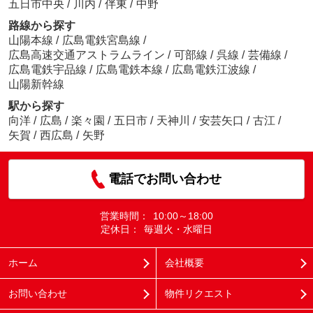
五日市中央
/
川内
/
伴東
/
中野
路線から探す
山陽本線
/
広島電鉄宮島線
/
広島高速交通アストラムライン
/
可部線
/
呉線
/
芸備線
/
広島電鉄宇品線
/
広島電鉄本線
/
広島電鉄江波線
/
山陽新幹線
駅から探す
向洋
/
広島
/
楽々園
/
五日市
/
天神川
/
安芸矢口
/
古江
/
矢賀
/
西広島
/
矢野
電話でお問い合わせ
営業時間：
10:00～18:00
定休日：
毎週火・水曜日
ホーム
会社概要
お問い合わせ
物件リクエスト