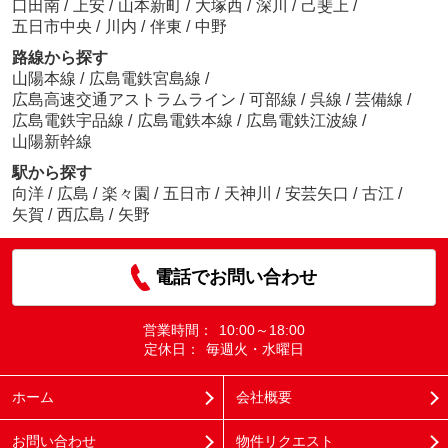
口田南
/
上安
/
山本新町
/
大塚西
/
深川
/
己斐上
/
五日市中央
/
川内
/
伴東
/
中野
路線から探す
山陽本線
/
広島電鉄宮島線
/
広島高速交通アストラムライン
/
可部線
/
呉線
/
芸備線
/
広島電鉄宇品線
/
広島電鉄本線
/
広島電鉄江波線
/
山陽新幹線
駅から探す
向洋
/
広島
/
楽々園
/
五日市
/
天神川
/
安芸矢口
/
古江
/
矢賀
/
西広島
/
矢野
電話でお問い合わせ
営業時間：
10:00～18:00
定休日：
毎週火・水曜日
ホーム
会社概要
お問い合わせ
物件リクエスト