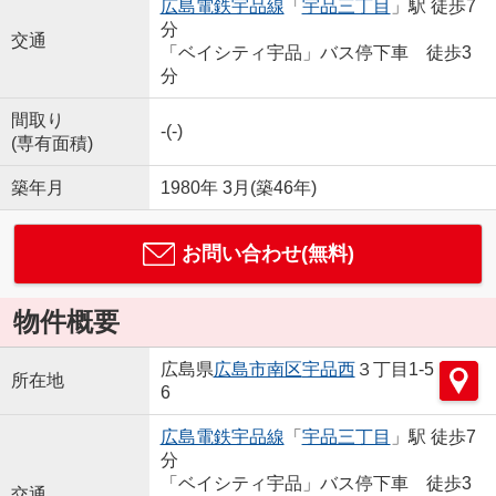
広島電鉄宇品線
「
宇品三丁目
」駅 徒歩7
分
交通
「ベイシティ宇品」バス停下車 徒歩3
分
間取り
-(-)
(専有面積)
築年月
1980年 3月(築46年)
お問い合わせ(無料)
物件概要
広島県
広島市南区
宇品西
３丁目1-5
所在地
6
広島電鉄宇品線
「
宇品三丁目
」駅 徒歩7
分
「ベイシティ宇品」バス停下車 徒歩3
交通