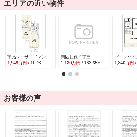
エリアの近い物件
宇品シーサイドマンション
南区仁保２丁目
パークハイ
1,949
万
円
/ 1LDK
1,180
万
円
/ 163.65㎡
1,840
万
円
お客様の声