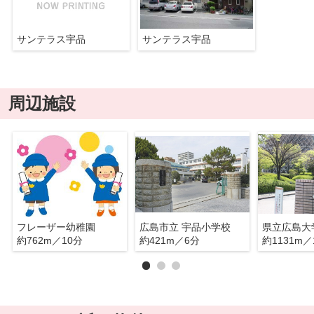
サンテラス宇品
サンテラス宇品
周辺施設
フレーザー幼稚園
広島市立 宇品小学校
約762m／10分
約421m／6分
約1131m／