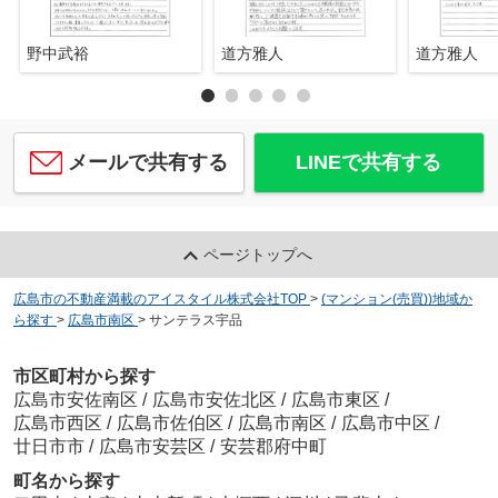
野中武裕
道方雅人
道方雅人
メールで共有する
LINEで共有する
ページトップへ
広島市の不動産満載のアイスタイル株式会社TOP
>
(マンション(売買))地域か
ら探す
>
広島市南区
>
サンテラス宇品
市区町村から探す
広島市安佐南区
/
広島市安佐北区
/
広島市東区
/
広島市西区
/
広島市佐伯区
/
広島市南区
/
広島市中区
/
廿日市市
/
広島市安芸区
/
安芸郡府中町
町名から探す