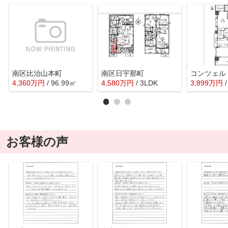
南区比治山本町
南区日宇那町
4,360
万
円
/ 96.99㎡
4,580
万
円
/ 3LDK
3,899
万
円
お客様の声