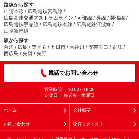
路線から探す
山陽本線
/
広島電鉄宮島線
/
広島高速交通アストラムライン
/
可部線
/
呉線
/
芸備線
/
広島電鉄宇品線
/
広島電鉄本線
/
広島電鉄江波線
/
山陽新幹線
駅から探す
向洋
/
広島
/
楽々園
/
五日市
/
天神川
/
安芸矢口
/
古江
/
西広島
/
矢賀
/
矢野
電話でお問い合わせ
営業時間：
10:00～18:00
定休日：
毎週火・水曜日
ホーム
会社概要
お問い合わせ
物件リクエスト