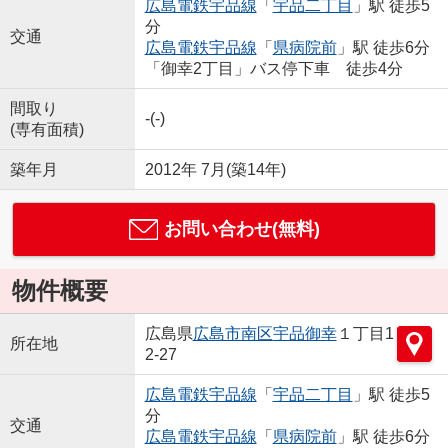
広島電鉄宇品線
「
宇品二丁目
」駅 徒歩5
分
交通
広島電鉄宇品線
「
県病院前
」駅 徒歩6分
「御幸2丁目」バス停下車 徒歩4分
間取り
-(-)
(専有面積)
築年月
2012年 7月(築14年)
お問い合わせ(無料)
物件概要
広島県
広島市南区
宇品御幸
１丁目1
所在地
2-27
広島電鉄宇品線
「
宇品二丁目
」駅 徒歩5
分
交通
広島電鉄宇品線
「
県病院前
」駅 徒歩6分