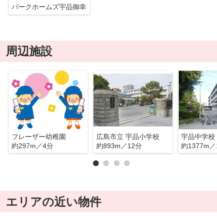
パークホームズ宇品御幸
周辺施設
フレーザー幼稚園
広島市立 宇品小学校
宇品中学校
約297m／4分
約893m／12分
約1377m／
エリアの近い物件