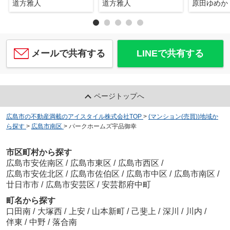
道方雅人
道方雅人
原田ゆめか
メールで共有する
LINEで共有する
ページトップへ
広島市の不動産満載のアイスタイル株式会社TOP
>
(マンション(売買))地域か
ら探す
>
広島市南区
>
パークホームズ宇品御幸
市区町村から探す
広島市安佐南区
/
広島市東区
/
広島市西区
/
広島市安佐北区
/
広島市佐伯区
/
広島市中区
/
広島市南区
/
廿日市市
/
広島市安芸区
/
安芸郡府中町
町名から探す
口田南
/
大塚西
/
上安
/
山本新町
/
己斐上
/
深川
/
川内
/
伴東
/
中野
/
落合南