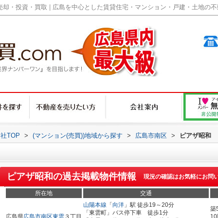
却・投資・買取 | 広島を中心とした賃貸住宅・マンション・戸建・土地の不動産
社TOP
>
(マンション(売買))地域から探す
>
広島市南区
>
ピアザ昭和
ピアザ昭和
の過去掲載物件情報
現況の確認はお気軽にお問
所在地
交通
山陽本線
「
向洋
」駅 徒歩19～20分
築
「東雲町」バス停下車 徒歩1分
広島県
広島市南区
東雲
３丁目
1