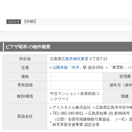
【外観】
コメント
ピアザ昭和
の物件概要
所在地
広島県
広島市南区
東雲
３丁目7-12
山陽本線
「
向洋
」駅 徒歩19分
「東雲町」バ
交通
価格
-
管理費
専有面積
-
築年月（築
中古マンション / 鉄骨鉄筋コ
種別/構造
階建
ンクリート
アイスタイル株式会社
広島県広島市中区中町
TEL:082-240-9911
広島県知事 (4) 第9606号
取扱会社
（公団）全国宅地建物取引業協会、（一社）
経営革新支援事業 認定企業