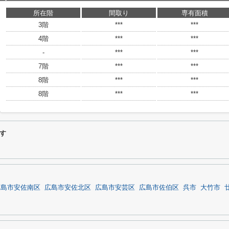
所在階
間取り
専有面積
3階
***
***
4階
***
***
-
***
***
7階
***
***
8階
***
***
8階
***
***
す
広島市安佐南区
広島市安佐北区
広島市安芸区
広島市佐伯区
呉市
大竹市