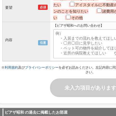
たい
アイスタイルに不動産
要望
必須
ンのことを知りたい
諸費用
い
その他
【ピアザ昭和へのお問い合わせ】
内容
任意
※
利用規約
及び
プライバシーポリシー
を必ずお読みください。左記内容に同
さい。
未入力項目がありま
ピアザ昭和
の過去に掲載したお部屋