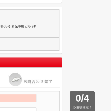
番35号 和光中町ビル 9Ｆ
0
/
4
必須項目完了