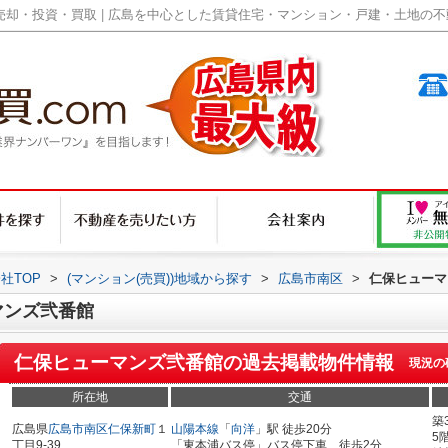
却・投資・買取 | 広島を中心とした賃貸住宅・マンション・戸建・土地の不動産
社TOP
>
(マンション(売買))地域から探す
>
広島市南区
>
仁保ヒューマ
マンズ弐番館
仁保ヒューマンズ弐番館
の過去掲載物件情報
現況の
所在地
交通
築
広島県
広島市南区
仁保新町
１
山陽本線
「
向洋
」駅 徒歩20分
5
丁目9-39
「東本浦バス停」バス停下車 徒歩2分