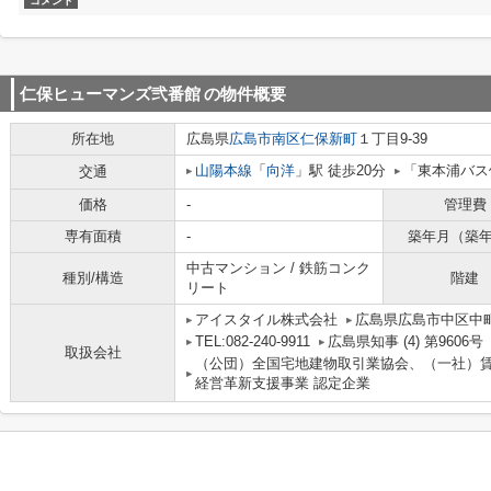
コメント
仁保ヒューマンズ弐番館
の物件概要
所在地
広島県
広島市南区
仁保新町
１丁目9-39
山陽本線
「
向洋
」駅 徒歩20分
「東本浦バス
交通
価格
-
管理費
専有面積
-
築年月（築
中古マンション / 鉄筋コンク
種別/構造
階建
リート
アイスタイル株式会社
広島県広島市中区中町
TEL:082-240-9911
広島県知事 (4) 第9606号
取扱会社
（公団）全国宅地建物取引業協会、（一社）
経営革新支援事業 認定企業