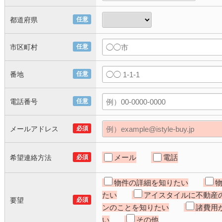
都道府県
任意
市区町村
任意
番地
任意
電話番号
任意
メールアドレス
必須
メール
電話
希望連絡方法
必須
物件の詳細を知りたい
たい
アイスタイルに不動産
要望
必須
ンのことを知りたい
諸費用
い
その他