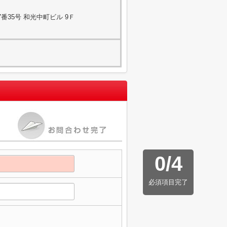
番35号 和光中町ビル 9Ｆ
0
/
4
必須項目完了