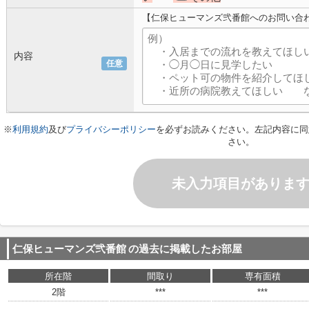
【仁保ヒューマンズ弐番館へのお問い合
内容
任意
※
利用規約
及び
プライバシーポリシー
を必ずお読みください。左記内容に同
さい。
未入力項目がありま
仁保ヒューマンズ弐番館
の過去に掲載したお部屋
所在階
間取り
専有面積
2階
***
***