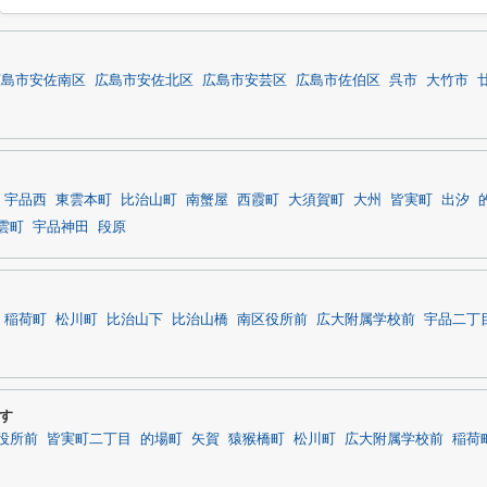
広島市安佐南区
広島市安佐北区
広島市安芸区
広島市佐伯区
呉市
大竹市
宇品西
東雲本町
比治山町
南蟹屋
西霞町
大須賀町
大州
皆実町
出汐
雲町
宇品神田
段原
稲荷町
松川町
比治山下
比治山橋
南区役所前
広大附属学校前
宇品二丁
す
役所前
皆実町二丁目
的場町
矢賀
猿猴橋町
松川町
広大附属学校前
稲荷