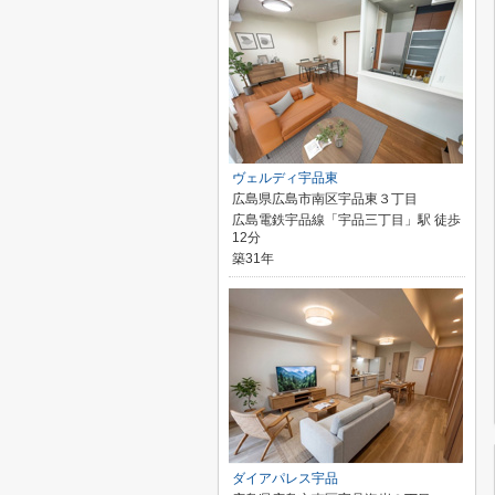
ヴェルディ宇品東
広島県広島市南区宇品東３丁目
広島電鉄宇品線「宇品三丁目」駅 徒歩
12分
築31年
ダイアパレス宇品