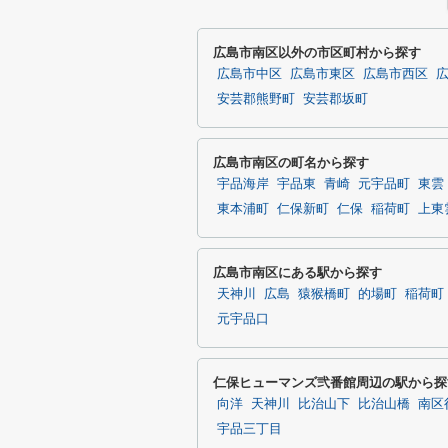
広島市南区以外の市区町村から探す
広島市中区
広島市東区
広島市西区
安芸郡熊野町
安芸郡坂町
広島市南区の町名から探す
宇品海岸
宇品東
青崎
元宇品町
東雲
東本浦町
仁保新町
仁保
稲荷町
上東
広島市南区にある駅から探す
天神川
広島
猿猴橋町
的場町
稲荷町
元宇品口
仁保ヒューマンズ弐番館周辺の駅から探
向洋
天神川
比治山下
比治山橋
南区
宇品三丁目