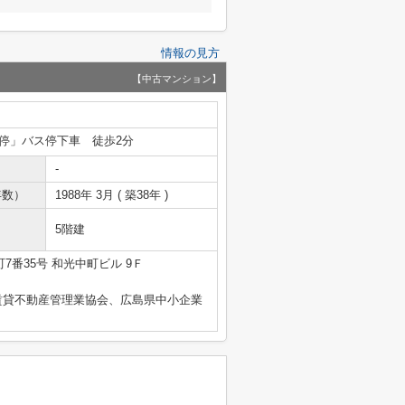
情報の見方
【中古マンション】
停」バス停下車 徒歩2分
-
年数）
1988年 3月 ( 築38年 )
5階建
7番35号 和光中町ビル 9Ｆ
賃貸不動産管理業協会、広島県中小企業