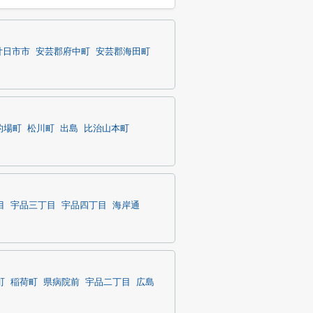
廿日市市
安芸郡府中町
安芸郡海田町
的場町
松川町
出島
比治山本町
目
宇品三丁目
宇品四丁目
海岸通
町
稲荷町
県病院前
宇品二丁目
広島