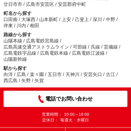
廿日市市
/
広島市安芸区
/
安芸郡府中町
町名から探す
口田南
/
大塚西
/
山本新町
/
上安
/
己斐上
/
深川
/
中野
/
伴東
/
川内
/
相田
路線から探す
山陽本線
/
広島電鉄宮島線
/
広島高速交通アストラムライン
/
可部線
/
呉線
/
芸備線
/
広島電鉄宇品線
/
広島電鉄本線
/
広島電鉄江波線
/
山陽新幹線
駅から探す
向洋
/
広島
/
楽々園
/
五日市
/
天神川
/
安芸矢口
/
古江
/
西広島
/
矢野
/
矢賀
電話でお問い合わせ
営業時間：
10:00～18:00
定休日：
毎週火・水曜日