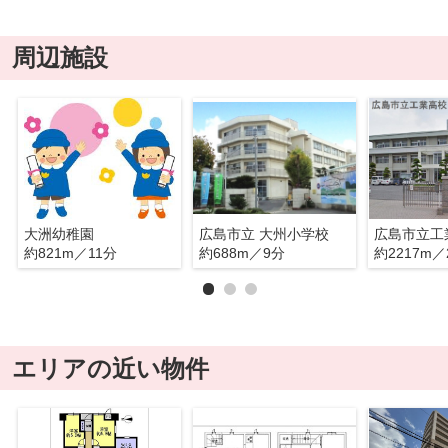
周辺施設
大洲幼稚園
広島市立 大州小学校
広島市立工
約821m／11分
約688m／9分
約2217m／
エリアの近い物件