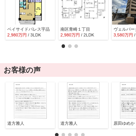
ベイサイドパレス宇品
南区青崎１丁目
2,980
万
円
/ 3LDK
2,980
万
円
/ 2LDK
3,580
万
円
お客様の声
道方雅人
道方雅人
原田ゆめか