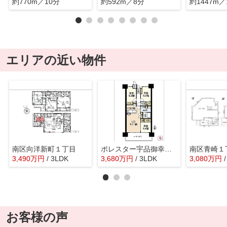
約770m／10分
約592m／8分
約1447m／
エリアの近い物件
南区向洋新町１丁目
ポレスター宇品御幸プレミアムコート
南区青崎１
3,490
万
円
/ 3LDK
3,680
万
円
/ 3LDK
3,080
万
円
お客様の声