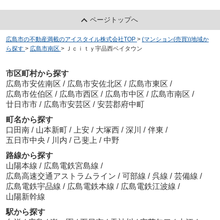
ページトップへ
広島市の不動産満載のアイスタイル株式会社TOP
>
(マンション(売買))地域か
ら探す
>
広島市南区
>
Ｊｃｉｔｙ宇品西ベイタウン
市区町村から探す
広島市安佐南区
/
広島市安佐北区
/
広島市東区
/
広島市佐伯区
/
広島市西区
/
広島市中区
/
広島市南区
/
廿日市市
/
広島市安芸区
/
安芸郡府中町
町名から探す
口田南
/
山本新町
/
上安
/
大塚西
/
深川
/
伴東
/
五日市中央
/
川内
/
己斐上
/
中野
路線から探す
山陽本線
/
広島電鉄宮島線
/
広島高速交通アストラムライン
/
可部線
/
呉線
/
芸備線
/
広島電鉄宇品線
/
広島電鉄本線
/
広島電鉄江波線
/
山陽新幹線
駅から探す