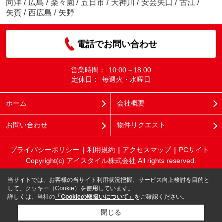
向洋
/
広島
/
楽々園
/
五日市
/
天神川
/
安芸矢口
/
古江
/
矢賀
/
西広島
/
矢野
電話でお問い合わせ
営業時間：
10:00～18:00
定休日：
毎週火・水曜日
ホーム
会社概要
お問い合わせ
物件リクエスト
プライバシーポリシー
利用規約
アクセスマップ
PCサイト
Copyright(c) アイスタイル株式会社 All rights reserved.
当サイトでは、お客様の当サイト利用状況把握、サービス向上検討を目的と
して、クッキー（Cookie）を使用しています。
詳しくは、当社の
「Cookieの取扱いについて」
をご確認ください。
閉じる