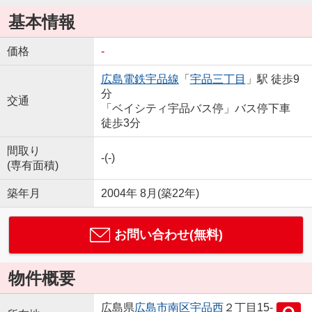
基本情報
価格
-
広島電鉄宇品線
「
宇品三丁目
」駅 徒歩9
分
交通
「ベイシティ宇品バス停」バス停下車
徒歩3分
間取り
-(-)
(専有面積)
築年月
2004年 8月(築22年)
お問い合わせ(無料)
物件概要
広島県
広島市南区
宇品西
２丁目15-