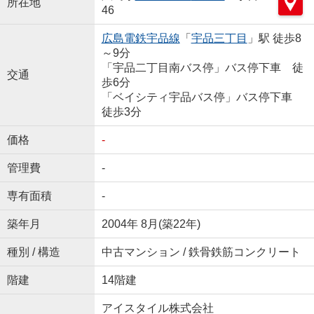
所在地
46
広島電鉄宇品線
「
宇品三丁目
」駅 徒歩8
～9分
「宇品二丁目南バス停」バス停下車 徒
交通
歩6分
「ベイシティ宇品バス停」バス停下車
徒歩3分
価格
-
管理費
-
専有面積
-
築年月
2004年 8月(築22年)
種別 / 構造
中古マンション / 鉄骨鉄筋コンクリート
階建
14階建
アイスタイル株式会社