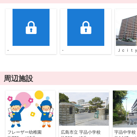
-
-
周辺施設
フレーザー幼稚園
広島市立 宇品小学校
宇品中学校