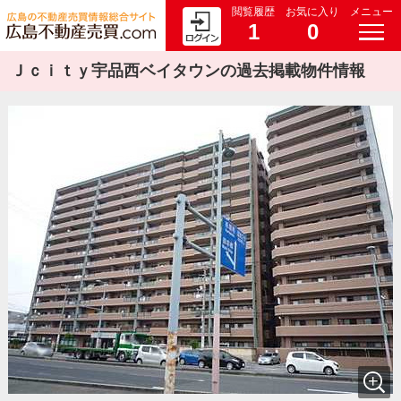
閲覧履歴
お気に入り
メニュー
1
0
Ｊｃｉｔｙ宇品西ベイタウンの過去掲載物件情報