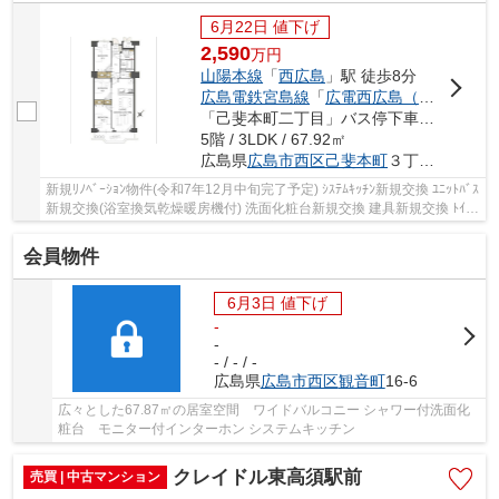
6月22日 値下げ
2,590
万
円
山陽本線
「
西広島
」駅 徒歩8分
広島電鉄宮島線
「
広電西広島（己斐）
」駅
「己斐本町二丁目」バス停下車 徒歩3分
5階 / 3LDK / 67.92㎡
広島県
広島市西区
己斐本町
３丁目9-3
新規ﾘﾉﾍﾞｰｼｮﾝ物件(令和7年12月中旬完了予定) ｼｽﾃﾑｷｯﾁﾝ新規交換 ﾕﾆｯﾄﾊﾞｽ
新規交換(浴室換気乾燥暖房機付) 洗面化粧台新規交換 建具新規交換 ﾄｲﾚ
新規交換 防水ﾊﾟﾝ新規交換 ﾌﾛｰﾘﾝｸﾞ全室張...
会員物件
6月3日 値下げ
-
-
- / - / -
広島県
広島市西区
観音町
16-6
広々とした67.87㎡の居室空間 ワイドバルコニー シャワー付洗面化
粧台 モニター付インターホン システムキッチン
クレイドル東高須駅前
売買 | 中古マンション