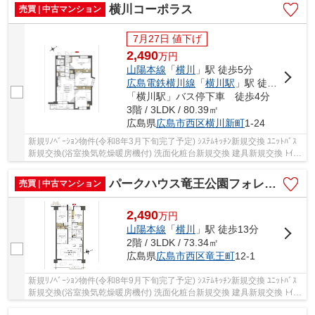
横川コーポラス
売買 | 中古マンション
7月27日 値下げ
2,490
万
円
山陽本線
「
横川
」駅 徒歩5分
広島電鉄横川線
「
横川駅
」駅 徒歩5分
「横川駅」バス停下車 徒歩4分
3階 / 3LDK / 80.39㎡
広島県
広島市西区
横川新町
1-24
新規ﾘﾉﾍﾞｰｼｮﾝ物件(令和8年3月下旬完了予定) ｼｽﾃﾑｷｯﾁﾝ新規交換 ﾕﾆｯﾄﾊﾞｽ
新規交換(浴室換気乾燥暖房機付) 洗面化粧台新規交換 建具新規交換 ﾄｲﾚ
新規交換 防水ﾊﾟﾝ新規交換 ﾌﾛｰﾘﾝｸﾞ全室張替...
パークハウス竜王公園フォレストコート
売買 | 中古マンション
2,490
万
円
山陽本線
「
横川
」駅 徒歩13分
2階 / 3LDK / 73.34㎡
広島県
広島市西区
竜王町
12-1
新規ﾘﾉﾍﾞｰｼｮﾝ物件(令和8年9月下旬完了予定) ｼｽﾃﾑｷｯﾁﾝ新規交換 ﾕﾆｯﾄﾊﾞｽ
新規交換(浴室換気乾燥暖房機付) 洗面化粧台新規交換 建具新規交換 ﾄｲﾚ
新規交換 防水ﾊﾟﾝ新規交換 ﾌﾛｰﾘﾝｸﾞ全室張替...