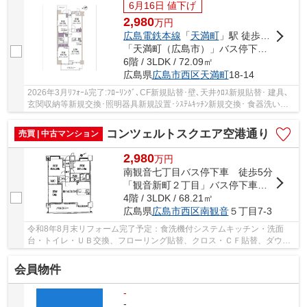
6月16日 値下げ
2,980
万
円
広島電鉄本線
「
天満町
」駅 徒歩1分
「天満町（広島市）」バス停下車 徒歩2分
6階 / 3LDK / 72.09㎡
広島県
広島市西区
天満町
18-14
2026年3月ﾘﾌｫｰﾑ完了:ﾌﾛｰﾘﾝｸﾞ､CF新規貼替･壁､天井ｸﾛｽ新規貼替･ 建具､
玄関収納等新規交換･照明器具新規設置･ｼｽﾃﾑｷｯﾁﾝ新規交換･ 食器洗い乾
燥機新規設置･ﾕﾆｯﾄﾊﾞｽ新規交換(浴室換気乾燥機...
コンツェルトスクエア空港通り
売買 | 中古マンション
2,980
万
円
南観音七丁目バス停下車 徒歩5分
「観音新町２丁目」バス停下車 徒歩5分
4階 / 3LDK / 68.21㎡
広島県
広島市西区
南観音
５丁目7-3
令和8年8月末リフォーム完了予定：食洗機付システムキッチン・洗面
台・トイレ・ＵＢ交換、フローリング貼替、クロス・ＣＦ貼替、ダウン
ライト新設、給湯器交換 南観音小学校徒歩2分...
会員物件
-
-