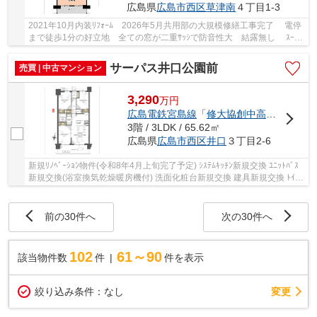
広島県
広島市西区
草津南
４丁目1-3
2021年10月内装ﾘﾌｫｰﾑ 2026年5月共用部の大規模修繕工事完了 電停
まで徒歩1分の好立地 全ての窓が二重ｻｯｼで防音性大 結露無し ｽｰﾊﾟ
ｰ･ｱﾙﾊﾟｰｸ近く､ﾊﾞｽ停もすぐそば 生活環境良好...
サーパス井口公園前
売買 | 中古マンション
3,290
万
円
広島電鉄宮島線
「
修大協創中高前
」駅 徒
3階 / 3LDK / 65.62㎡
広島県
広島市西区
井口
３丁目2-6
新規ﾘﾉﾍﾞｰｼｮﾝ物件(令和8年4月上旬完了予定) ｼｽﾃﾑｷｯﾁﾝ新規交換 ﾕﾆｯﾄﾊﾞｽ
新規交換(浴室換気乾燥暖房機付) 洗面化粧台新規交換 建具新規交換 ﾄｲﾚ
新規交換 防水ﾊﾟﾝ新規交換 ﾌﾛｰﾘﾝｸﾞ全室張替...
前の30件へ
次の30件へ
102
61～90
該当物件数
件
件を表示
変更
絞り込み条件：
なし