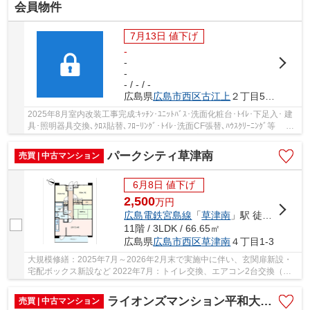
会員物件
7月13日 値下げ
-
-
-
- / - / -
広島県
広島市西区
古江上
２丁目502-7
2025年8月室内改装工事完成:ｷｯﾁﾝ･ﾕﾆｯﾄﾊﾞｽ･洗面化粧台･ﾄｲﾚ･下足入･ 建
具･照明器具交換､ｸﾛｽ貼替､ﾌﾛｰﾘﾝｸﾞ･ﾄｲﾚ･洗面CF張替､ﾊｳｽｸﾘｰﾆﾝｸﾞ等 東
南角部屋 陽当り良好 水廻り全交換 LDK広々...
パークシティ草津南
売買 | 中古マンション
6月8日 値下げ
2,500
万
円
広島電鉄宮島線
「
草津南
」駅 徒歩1分
11階 / 3LDK / 66.65㎡
広島県
広島市西区
草津南
４丁目1-3
大規模修繕：2025年7月～2026年2月末で実施中に伴い、玄関扉新設・
宅配ボックス新設など 2022年7月：トイレ交換、エアコン2台交換（リ
ビング・洋室6.1帖） （エアコンは希望なら引継...
ライオンズマンション平和大通り第2
売買 | 中古マンション