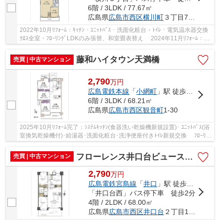
6階 / 3LDK / 77.67㎡
広島県
広島市西区
横川町
３丁目7-14
2022年10月ﾘﾌｫｰﾑ：ｷｯﾁﾝ・ﾕﾆｯﾄﾊﾞｽ・洗面化粧台・ﾄｲﾚ・電気温水器交換
ｸﾛｽ全室・ﾌﾛｰﾘﾝｸﾞLDKのみ張替、和室畳表替え 2024年11月ﾘﾌｫｰﾑ：洋
室約6.0帖ﾌﾛｰﾘﾝｸﾞ追い張り 北側洋室2部屋は二...
藤和ハイタウン天満橋
売買 | 中古マンション
2,790
万
円
広島電鉄本線
「
小網町
」駅 徒歩2分
6階 / 3LDK / 68.21㎡
広島県
広島市西区
観音町
1-30
2025年10月ﾘﾌｫｰﾑ完了：ｼｽﾃﾑｷｯﾁﾝ(食器洗い乾燥機新規設置)･ ﾕﾆｯﾄﾊﾞｽ(浴
室換気乾燥機付)･給湯器･洗面化粧台･洗浄便座付きﾄｲﾚ新規交換 ﾌﾛｰﾘﾝ
ｸﾞ･壁・天井ｸﾛｽ新規貼替 CF新規張替 建具･...
フローレンス井口台ビューステージ
売買 | 中古マンション
2,790
万
円
広島電鉄宮島線
「
井口
」駅 徒歩18分
「井口台西」バス停下車 徒歩2分
4階 / 2LDK / 68.00㎡
広島県
広島市西区
井口台
２丁目1-61