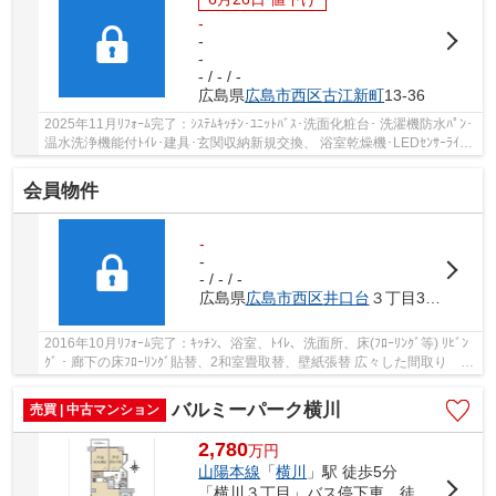
-
-
-
- / - / -
広島県
広島市西区
古江新町
13-36
2025年11月ﾘﾌｫｰﾑ完了：ｼｽﾃﾑｷｯﾁﾝ･ﾕﾆｯﾄﾊﾞｽ･洗面化粧台･ 洗濯機防水ﾊﾟﾝ･
温水洗浄機能付ﾄｲﾚ･建具･玄関収納新規交換、 浴室乾燥機･LEDｾﾝｻｰﾗｲﾄ･
LEDﾀﾞｳﾝﾗｲﾄ新規設置、LEDｼｰﾘﾝｸﾞﾗｲﾄ新規取付、 ...
会員物件
-
-
- / - / -
広島県
広島市西区
井口台
３丁目37-3
2016年10月ﾘﾌｫｰﾑ完了：ｷｯﾁﾝ、浴室、ﾄｲﾚ、洗面所、床(ﾌﾛｰﾘﾝｸﾞ等) ﾘﾋﾞﾝ
ｸﾞ・廊下の床ﾌﾛｰﾘﾝｸﾞ貼替、2和室畳取替、壁紙張替 広々した間取り 多
くの収納ｽﾍﾟｰｽ ﾍﾞﾗﾝﾀﾞからの瀬戸内海眺望雄...
バルミーパーク横川
売買 | 中古マンション
2,780
万
円
山陽本線
「
横川
」駅 徒歩5分
「横川３丁目」バス停下車 徒歩2分