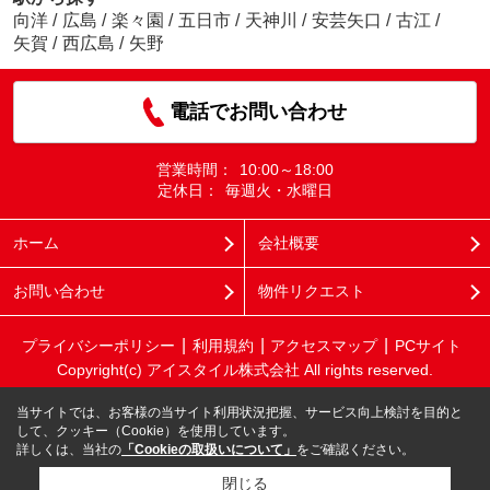
向洋
/
広島
/
楽々園
/
五日市
/
天神川
/
安芸矢口
/
古江
/
矢賀
/
西広島
/
矢野
電話でお問い合わせ
営業時間：
10:00～18:00
定休日：
毎週火・水曜日
ホーム
会社概要
お問い合わせ
物件リクエスト
プライバシーポリシー
利用規約
アクセスマップ
PCサイト
Copyright(c) アイスタイル株式会社 All rights reserved.
当サイトでは、お客様の当サイト利用状況把握、サービス向上検討を目的と
して、クッキー（Cookie）を使用しています。
詳しくは、当社の
「Cookieの取扱いについて」
をご確認ください。
閉じる