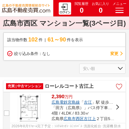
閲覧履歴
お気に入り
メニュー
0
0
広島市西区 マンション一覧(3ページ目)
102
61～90
該当物件数
件
件を表示
変更
絞り込み条件：
なし
ローレルコート古江上
売買 | 中古マンション
2,390
万
円
広島電鉄宮島線
「
古江
」駅 徒歩14分
「田方（広島県）」バス停下車 徒歩1分
4階 / 4LDK / 83.30㎡
広島県
広島市西区
古江上
２丁目502-7
2026年8月ﾘﾌｫｰﾑ完了予定：ｼｽﾃﾑｷｯﾁﾝ･ﾕﾆｯﾄﾊﾞｽ･洗面化粧台･洗濯機 防水