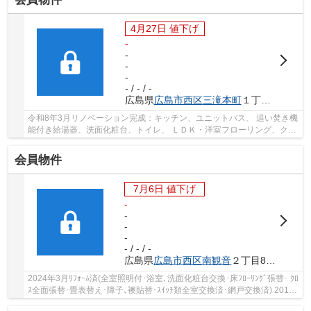
4月27日 値下げ
-
-
-
-
- / - / -
広島県
広島市西区
三滝本町
１丁目32
令和8年3月リノベーション完成：キッチン、ユニットバス、 追い焚き機
能付き給湯器、洗面化粧台、トイレ、 ＬＤＫ・洋室フローリング、クロ
ス全室、玄関収納、エアコン配管、 換気扇他...
会員物件
7月6日 値下げ
-
-
-
-
- / - / -
広島県
広島市西区
南観音
２丁目8-27
2024年3月ﾘﾌｫｰﾑ済(全室照明付･浴室､洗面化粧台交換･床ﾌﾛｰﾘﾝｸﾞ張替･ ｸﾛ
ｽ全面張替･畳表替え･障子､襖貼替･ｽｲｯﾁ類全室交換済･網戸交換済) 2014
年4月ﾄｲﾚ交換 約14.1帖のLDK 和室､ﾘﾋﾞﾝｸﾞﾙｰﾑ､...