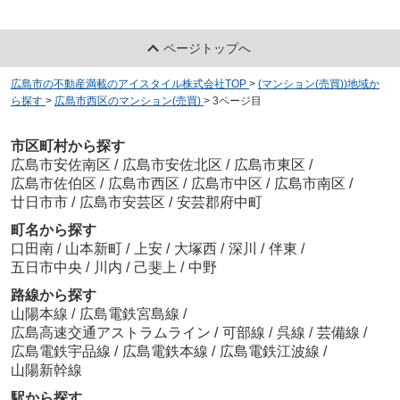
ページトップへ
広島市の不動産満載のアイスタイル株式会社TOP
>
(マンション(売買))地域か
ら探す
>
広島市西区のマンション(売買)
>
3ページ目
市区町村から探す
広島市安佐南区
/
広島市安佐北区
/
広島市東区
/
広島市佐伯区
/
広島市西区
/
広島市中区
/
広島市南区
/
廿日市市
/
広島市安芸区
/
安芸郡府中町
町名から探す
口田南
/
山本新町
/
上安
/
大塚西
/
深川
/
伴東
/
五日市中央
/
川内
/
己斐上
/
中野
路線から探す
山陽本線
/
広島電鉄宮島線
/
広島高速交通アストラムライン
/
可部線
/
呉線
/
芸備線
/
広島電鉄宇品線
/
広島電鉄本線
/
広島電鉄江波線
/
山陽新幹線
駅から探す