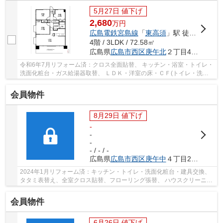
5月27日 値下げ
2,680
万
円
広島電鉄宮島線
「
東高須
」駅 徒歩2分
4階 / 3LDK / 72.58㎡
広島県
広島市西区
庚午北
２丁目4-12
令和6年7月リフォーム済：クロス全面貼替、 キッチン・浴室・トイレ・
洗面化粧台・ガス給湯器取替、 ＬＤＫ・洋室の床・ＣＦ(トイレ・洗面)
貼替、コンセントスイッチ交換 角部屋 日当...
会員物件
8月29日 値下げ
-
-
-
- / - / -
広島県
広島市西区
庚午中
４丁目2-10
2024年1月リフォーム済：キッチン・トイレ・洗面化粧台・建具交換、
タタミ表替え、全室クロス貼替、フローリング張替、 ハウスクリーニン
グ等 南西向き 眺望・日当たり良好 庚午...
会員物件
6月26日 値下げ