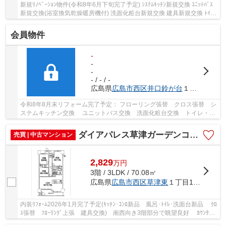
新規ﾘﾉﾍﾞｰｼｮﾝ物件(令和8年6月下旬完了予定) ｼｽﾃﾑｷｯﾁﾝ新規交換 ﾕﾆｯﾄﾊﾞｽ
新規交換(浴室換気乾燥暖房機付) 洗面化粧台新規交換 建具新規交換 ﾄｲﾚ
新規交換 防水ﾊﾟﾝ新規交換 ﾌﾛｰﾘﾝｸﾞ全室張替...
会員物件
-
-
-
- / - / -
広島県
広島市西区
井口鈴が台
１丁目2-9
令和8年8月末リフォーム完了予定： フローリング張替 クロス張替 シ
ステムキッチン交換 ユニットバス交換 洗面化粧台交換 トイレ・温
水洗浄便座交換 建具交換、下足入交換 ト...
ダイアパレス草津ガーデンコート
売買 | 中古マンション
2,829
万
円
3階 / 3LDK / 70.08㎡
広島県
広島市西区
草津東
１丁目11-18
内装ﾘﾌｫｰﾑ2026年1月完了予定(ｷｯﾁﾝ･ｺﾝﾛ新品 風呂･ﾄｲﾚ･洗面台新品 ｸﾛ
ｽ張替 ﾌﾛｰﾘﾝｸﾞ上張 建具交換) 南西向き3階部分で眺望良好 ｶｳﾝﾀｰｼ
ｽﾃﾑｷｯﾁﾝ 食器洗機 浴室暖房乾燥機 洗髪洗...