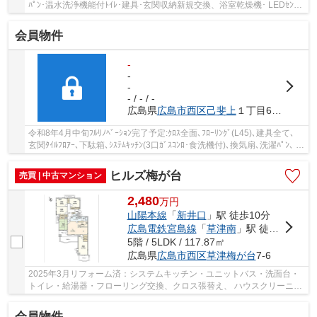
ﾊﾟﾝ･温水洗浄機能付ﾄｲﾚ･建具･玄関収納新規交換、浴室乾燥機･ LEDｾﾝｻｰ
ﾗｲﾄ･LEDﾀﾞｳﾝﾗｲﾄ新規設置、ﾌﾛｰﾘﾝｸﾞ･ｸﾛｽ張替、ｶｰﾃ...
会員物件
-
-
-
- / - / -
広島県
広島市西区
己斐上
１丁目6-18
令和8年4月中旬ﾌﾙﾘﾉﾍﾞｰｼｮﾝ完了予定:ｸﾛｽ全面､ﾌﾛｰﾘﾝｸﾞ(L45)､建具全て､
玄関ﾀｲﾙﾌﾛｱｰ､下駄箱､ｼｽﾃﾑｷｯﾁﾝ(3口ｶﾞｽｺﾝﾛ･食洗機付)､換気扇､洗濯ﾊﾟﾝ､ ﾊﾝ
ﾄﾞｼｬﾜｰ付洗面化粧台､ﾄｲﾚ(ｳｫｼｭﾚｯﾄ付)､ｸﾛｰｾﾞｯﾄ...
ヒルズ梅が台
売買 | 中古マンション
2,480
万
円
山陽本線
「
新井口
」駅 徒歩10分
広島電鉄宮島線
「
草津南
」駅 徒歩5分
5階 / 5LDK / 117.87㎡
広島県
広島市西区
草津梅が台
7-6
2025年3月リフォーム済：システムキッチン・ユニットバス・洗面台・
トイレ・給湯器・フローリング交換、クロス張替え、 ハウスクリーニン
グ済 専有面積約117㎡の広々5ＬＤＫ住戸 ...
会員物件