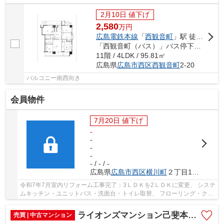
2月10日 値下げ
2,580
万
円
広島電鉄本線
「
西観音町
」駅 徒歩1分
「西観音町（バス）」バス停下車 徒歩1分
11階 / 4LDK / 95.81㎡
広島県
広島市西区
西観音町
2-20
バルコニー南西向き
会員物件
7月20日 値下げ
-
-
-
-
- / - / -
広島県
広島市西区
横川町
２丁目15-23
令和7年7月室内リフォーム工事完了：3ＬＤＫを2ＬＤＫに変更、 システ
ムキッチン・ユニットバス・洗面台・トイレ取替、 フローリング・クロ
ス・ＣＦシート貼替、洋室エアコンダクト設...
ライオンズマンション己斐本町第2
売買 | 中古マンション