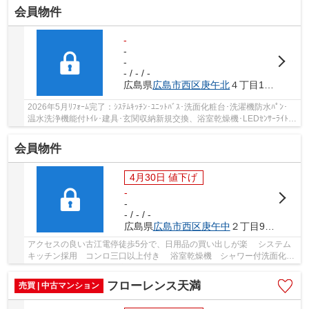
会員物件
-
-
-
- / - / -
広島県
広島市西区
庚午北
４丁目10-18
2026年5月ﾘﾌｫｰﾑ完了：ｼｽﾃﾑｷｯﾁﾝ･ﾕﾆｯﾄﾊﾞｽ･洗面化粧台･洗濯機防水ﾊﾟﾝ･
温水洗浄機能付ﾄｲﾚ･建具･玄関収納新規交換、浴室乾燥機･LEDｾﾝｻｰﾗｲﾄ･
LEDﾀﾞｳﾝﾗｲﾄ新規設置、ﾌﾛｰﾘﾝｸﾞ･ｸﾛｽ張替、ｴｱｺﾝ先...
会員物件
4月30日 値下げ
-
-
- / - / -
広島県
広島市西区
庚午中
２丁目9-11
アクセスの良い古江電停徒歩5分で、日用品の買い出しが楽 システム
キッチン採用 コンロ三口以上付き 浴室乾燥機 シャワー付洗面化粧
台 温水洗浄便座 全居室収納 ウォークイ...
フローレンス天満
売買 | 中古マンション