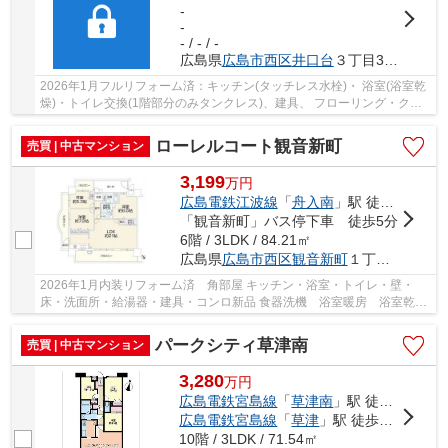
-
-
- / - / -
広島県
広島市西区
井口台
３丁目33-69
2026年1月フルリフォーム済：キッチン(タッチレス水栓)・ 浴室(浴室乾
燥)・トイレ交換(1階部分のみタンクレス)、建具、 フローリング・クロ
ス・ＣＦ等張替、ガス給湯器交換、 スイッチ...
ローレルコート観音新町
売買 | 中古マンション
3,199
万
円
広島電鉄江波線
「
舟入南
」駅 徒歩13分
「観音新町」バス停下車 徒歩5分
6階 / 3LDK / 84.21㎡
広島県
広島市西区
観音新町
１丁目7-61
2026年1月内装リフォーム済 角部屋 キッチン・浴室・トイレ・壁・
床・洗面所・給湯器・建具・コンロ新品 食器洗機 浴室暖房 浴室乾燥
機 洗髪洗面化粧台 ＴＶインターホン 各室収...
パークシティ草津南
売買 | 中古マンション
3,280
万
円
広島電鉄宮島線
「
草津南
」駅 徒歩1分
広島電鉄宮島線
「
草津
」駅 徒歩11分
10階 / 3LDK / 71.54㎡