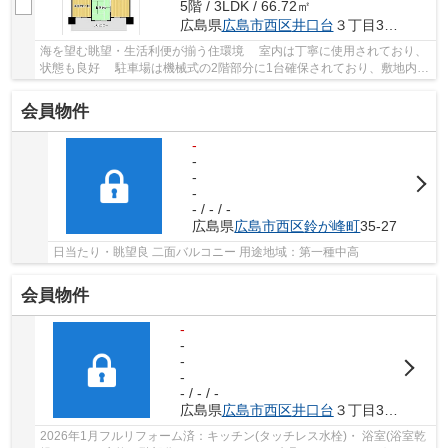
5階 / 3LDK / 66.72㎡
広島県
広島市西区
井口台
３丁目33-69
海を望む眺望・生活利便が揃う住環境 室内は丁寧に使用されており、
状態も良好 駐車場は機械式の2階部分に1台確保されており、敷地内で
の駐車が可能 徒歩15分圏内に小学校・中学校...
会員物件
-
-
-
-
- / - / -
広島県
広島市西区
鈴が峰町
35-27
日当たり・眺望良 二面バルコニー 用途地域：第一種中高
会員物件
-
-
-
-
- / - / -
広島県
広島市西区
井口台
３丁目33-69
2026年1月フルリフォーム済：キッチン(タッチレス水栓)・ 浴室(浴室乾