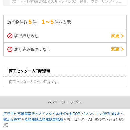
燥)・トイレ交換(1階部分のみタンクレス)、建具、 フローリング・クロ
ス・ＣＦ等張替、ガス給湯器交換、 スイッチ...
5
1～5
該当物件数
件
件を表示
駅で絞り込む
変更
変更
絞り込み条件：
なし
商工センター入口駅情報
商工センター入口のご紹介です。
ページトップへ
広島市の不動産満載のアイスタイル株式会社TOP
>
(マンション(売買))路線・
駅から探す
>
広島電鉄広島電鉄宮島線
>
商工センター入口駅のマンション(売
買)