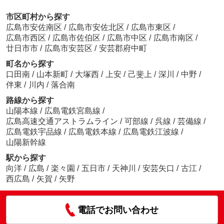
市区町村から探す
広島市安佐南区
/
広島市安佐北区
/
広島市東区
/
広島市西区
/
広島市佐伯区
/
広島市中区
/
広島市南区
/
廿日市市
/
広島市安芸区
/
安芸郡府中町
町名から探す
口田南
/
山本新町
/
大塚西
/
上安
/
己斐上
/
深川
/
中野
/
伴東
/
川内
/
落合南
路線から探す
山陽本線
/
広島電鉄宮島線
/
広島高速交通アストラムライン
/
可部線
/
呉線
/
芸備線
/
広島電鉄宇品線
/
広島電鉄本線
/
広島電鉄江波線
/
山陽新幹線
駅から探す
向洋
/
広島
/
楽々園
/
五日市
/
天神川
/
安芸矢口
/
古江
/
西広島
/
矢賀
/
矢野
電話でお問い合わせ