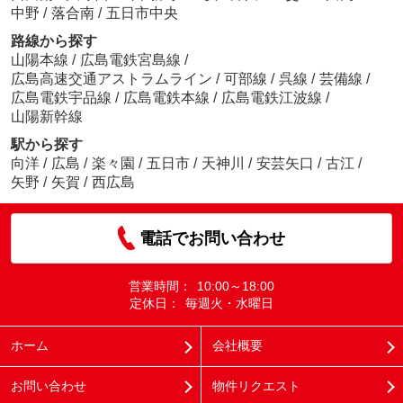
中野
/
落合南
/
五日市中央
路線から探す
山陽本線
/
広島電鉄宮島線
/
広島高速交通アストラムライン
/
可部線
/
呉線
/
芸備線
/
広島電鉄宇品線
/
広島電鉄本線
/
広島電鉄江波線
/
山陽新幹線
駅から探す
向洋
/
広島
/
楽々園
/
五日市
/
天神川
/
安芸矢口
/
古江
/
矢野
/
矢賀
/
西広島
電話でお問い合わせ
営業時間：
10:00～18:00
定休日：
毎週火・水曜日
ホーム
会社概要
お問い合わせ
物件リクエスト