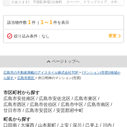
があります) 平面駐車場1台無料 スーパー、ドラッグストア、小中学
校が徒歩10分以内 井口明神小学校徒歩5分...
1
1～1
該当物件数
件
件を表示
変更
絞り込み条件：
なし
ページトップへ
広島市の不動産満載のアイスタイル株式会社TOP
>
(マンション(売買))地域か
ら探す
>
広島市西区
>
井口明神のマンション(売買)
市区町村から探す
広島市安佐南区
/
広島市安佐北区
/
広島市東区
/
広島市西区
/
広島市佐伯区
/
広島市中区
/
広島市南区
/
廿日市市
/
広島市安芸区
/
安芸郡府中町
町名から探す
口田南
/
大塚西
/
山本新町
/
上安
/
深川
/
己斐上
/
川内
/