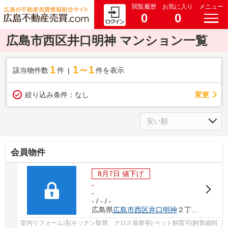
閲覧履歴
お気に入り
メニュー
0
0
広島市西区井口明神 マンション一覧
1
1～1
該当物件数
件
件を表示
変更
絞り込み条件：
なし
会員物件
8月7日 値下げ
-
-
- / - / -
広島県
広島市西区
井口明神
２丁目13-7
室内リフォーム済(キッチン取替、クロス張替等) ペット飼育可(飼育細則