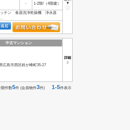
▼
-
1-2階/（4階建）
キッチン 食器洗浄乾燥機 浄水器
.
中古マンション
県広島市西区鈴が峰町35-27
5
3
1-5
公開件数
件 (会員物件
件)
件表示