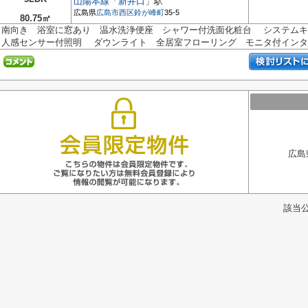
山陽本線
「
新井口
」駅
広島県
広島市西区
鈴が峰町
35-5
80.75㎡
南向き 浴室に窓あり 温水洗浄便座 シャワー付洗面化粧台 システム
人感センサー付照明 ダウンライト 全居室フローリング モニタ付インタ..
広島
該当