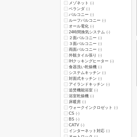
メゾネット
(-)
ベランダ
(-)
バルコニー
(-)
ルーフバルコニー
(-)
オール電化
(-)
24時間換気システム
(-)
２面バルコニー
(-)
３面バルコニー
(-)
両面バルコニー
(-)
外観タイル張り
(-)
IHクッキングヒーター
(-)
食器洗い乾燥機
(-)
システムキッチン
(-)
対面式キッチン
(-)
アイランドキッチン
(-)
追焚機能浴室
(-)
浴室乾燥機
(-)
床暖房
(-)
ウォークインクロゼット
(-)
CS
(-)
BS
(-)
CATV
(-)
インターネット対応
(-)
オートロック
(-)