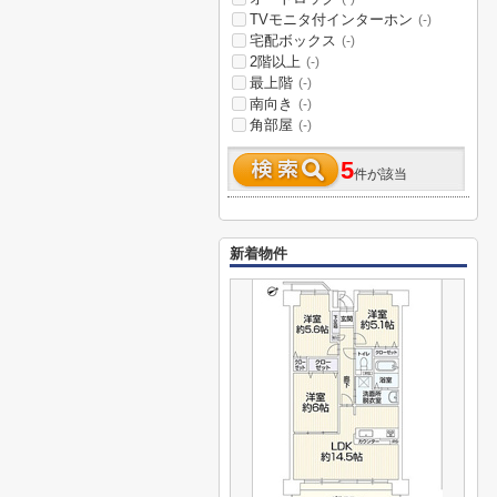
TVモニタ付インターホン
(-)
宅配ボックス
(-)
2階以上
(-)
最上階
(-)
南向き
(-)
角部屋
(-)
5
件が該当
新着物件