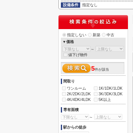
設備条件
指定なし
指定しない
新築
中古
▼価格
～
値下げ物件
5
件が該当
間取り
ワンルーム
1K/1DK/1LDK
2K/2DK/2LDK
3K/3DK/3LDK
4K/4DK/4LDK
5K以上
専有面積
～
駅からの徒歩