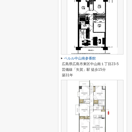
ペルル中山南参番館
広島県広島市東区中山南１丁目23-5
芸備線「矢賀」駅 徒歩15分
築31年