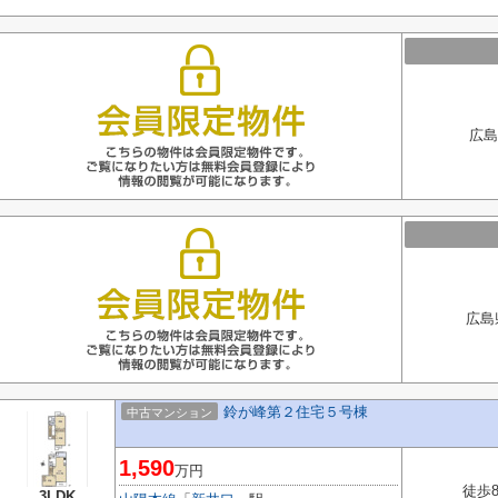
広島
広島
鈴が峰第２住宅５号棟
中古マンション
1,590
万円
徒歩
3LDK