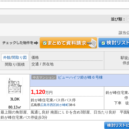
並び順：
該当
外観
/
間取り図
価格
駅徒
停
交通 / 所在地
間取り/面積
ビューハイツ鈴が峰６号棟
中古マンション
1,120
万円
鈴が峰住宅東
停
3LDK
鈴が峰住宅東バス停バス停
下車 徒
広島県
広島市西区
鈴が峰町
38-6
80.13㎡
最上階の角部屋、風通し良好 南面にＬＤを含め3部屋、日当たり良好 平面
鈴が峰住宅東バス停徒歩3分