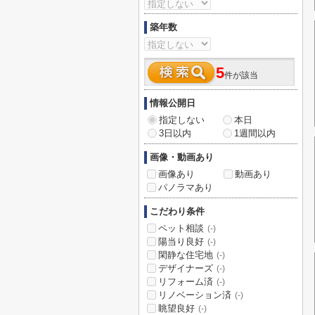
築年数
5
件が該当
情報公開日
指定しない
本日
3日以内
1週間以内
画像・動画あり
画像あり
動画あり
パノラマあり
こだわり条件
ペット相談
(-)
陽当り良好
(-)
閑静な住宅地
(-)
デザイナーズ
(-)
リフォーム済
(-)
リノベーション済
(-)
眺望良好
(-)