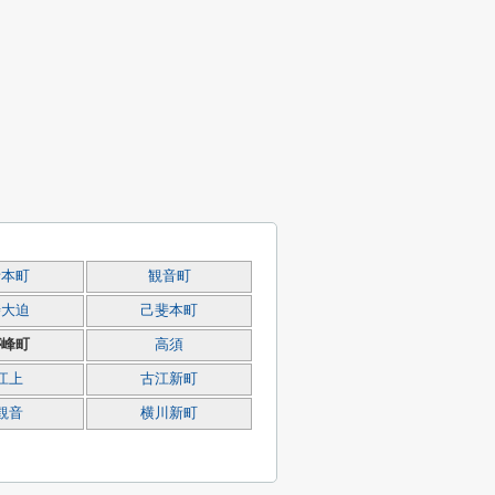
音本町
観音町
斐大迫
己斐本町
が峰町
高須
江上
古江新町
観音
横川新町