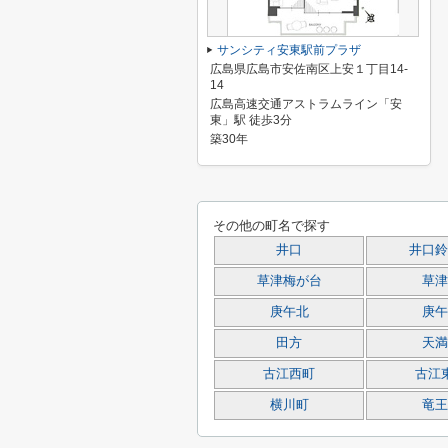
サンシティ安東駅前プラザ
広島県広島市安佐南区上安１丁目14-
14
広島高速交通アストラムライン「安
東」駅 徒歩3分
築30年
その他の町名で探す
井口
井口鈴
草津梅が台
草津
庚午北
庚午
田方
天満
古江西町
古江
横川町
竜王