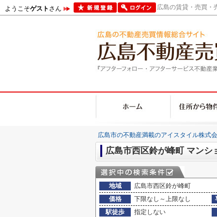
広島の賃貸・売買・売
ようこそ
ゲスト
さん
広島市の不動産満載のアイスタイル株式会
広島市西区鈴が峰町 マンシ
地域
広島市西区鈴が峰町
価格
下限なし～上限なし
駅徒歩
指定しない