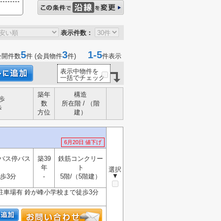
表示件数：
5
3
1-5
公開件数
件 (会員物件
件)
件表示
表示中物件を
一括でチェック
築年
構造
歩
数
所在階 / （階
歩
方位
建）
6月20日 値下げ
バス停バス
築39
鉄筋コンクリー
年
ト
選択
▼
歩3分
-
5階/（5階建）
駐車場有 鈴が峰小学校まで徒歩3分