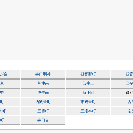
が台
井口明神
観音新町
観
東
草津南
己斐上
己
中
庚午南
新庄町
鈴
町
西観音町
東観音町
古
東町
三篠町
三滝本町
南
町
井口台