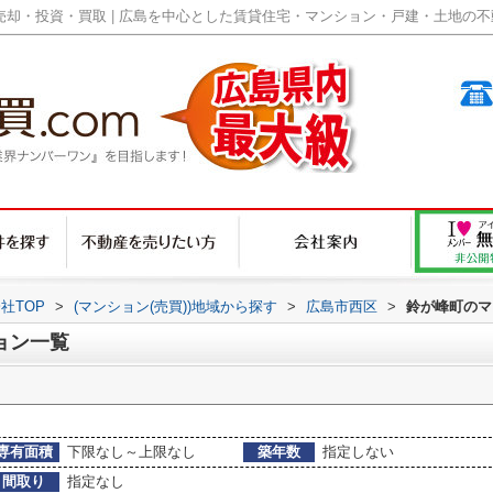
却・投資・買取 | 広島を中心とした賃貸住宅・マンション・戸建・土地の不動産
社TOP
>
(マンション(売買))地域から探す
>
広島市西区
>
鈴が峰町のマ
ョン一覧
専有面積
下限なし～上限なし
築年数
指定しない
間取り
指定なし