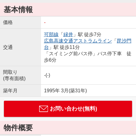
基本情報
価格
-
可部線
「
緑井
」駅 徒歩7分
広島高速交通アストラムライン
「
毘沙門
交通
台
」駅 徒歩11分
「スイミング前バス停」バス停下車 徒
歩6分
間取り
-(-)
(専有面積)
築年月
1995年 3月(築31年)
お問い合わせ(無料)
物件概要