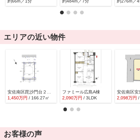
約66m／1分
約484m／7分
約276m／
エリアの近い物件
安佐南区毘沙門台２丁目
ファミール広島A棟
安佐南区安
1,450
万
円
/ 166.27㎡
2,090
万
円
/ 3LDK
2,098
万
円
お客様の声