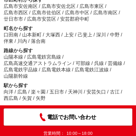
広島市安佐南区
/
広島市安佐北区
/
広島市東区
/
広島市西区
/
広島市佐伯区
/
広島市中区
/
広島市南区
/
廿日市市
/
広島市安芸区
/
安芸郡府中町
町名から探す
口田南
/
山本新町
/
大塚西
/
上安
/
己斐上
/
深川
/
中野
/
伴東
/
川内
/
落合南
路線から探す
山陽本線
/
広島電鉄宮島線
/
広島高速交通アストラムライン
/
可部線
/
呉線
/
芸備線
/
広島電鉄宇品線
/
広島電鉄本線
/
広島電鉄江波線
/
山陽新幹線
駅から探す
向洋
/
広島
/
楽々園
/
五日市
/
天神川
/
安芸矢口
/
古江
/
西広島
/
矢賀
/
矢野
電話でお問い合わせ
営業時間：
10:00～18:00