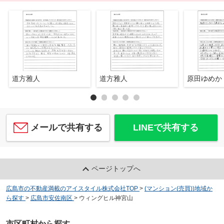
道方雅人
道方雅人
原田ゆめか
メールで共有する
LINEで共有する
ページトップへ
広島市の不動産満載のアイスタイル株式会社TOP
>
(マンション(売買))地域か
ら探す
>
広島市安佐南区
>
ウィングヒル神宮山
市区町村から探す