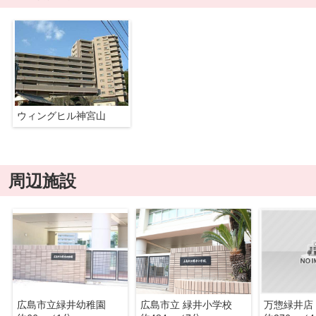
ウィングヒル神宮山
周辺施設
広島市立緑井幼稚園
広島市立 緑井小学校
万惣緑井店