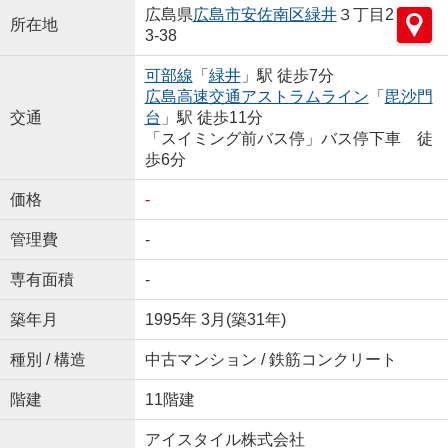
広島県
広島市安佐南区
緑井
３丁目2
所在地
3-38
可部線
「
緑井
」駅 徒歩7分
広島高速交通アストラムライン
「
毘沙門
交通
台
」駅 徒歩11分
「スイミング前バス停」バス停下車 徒
歩6分
価格
-
管理費
-
専有面積
-
築年月
1995年 3月(築31年)
種別 / 構造
中古マンション / 鉄筋コンクリート
階建
11階建
アイスタイル株式会社