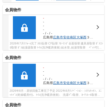
会員物件
-
-
-
-
- / - / -
広島県
広島市安佐南区
大塚西
３丁目2-3
2026年7月ﾘﾌｫｰﾑ完了:ｸﾛｽ貼替 CF貼替 ﾌﾛｰﾘﾝｸﾞ全面張替 建具扉取替 ｶﾞｽｺﾝ
ﾛ取替 ｶﾞｽ給湯器取替 ﾄｲﾚ(洗浄暖房便座) 給水管､給湯管取替 ﾍﾟｯﾄ可(規
約有) 最上階角部屋 ｵｰﾄﾛｯｸ 専用ﾄﾗﾝｸﾙｰﾑ(...
会員物件
-
-
-
- / - / -
広島県
広島市安佐南区
大塚西
３丁目2-3
2026年8月：原状回復工事完了予定 2022年8月ﾘﾉﾍﾞｰｼｮﾝ：ｼｽﾃﾑｷｯﾁﾝ、ﾕﾆ
ｯﾄﾊﾞｽ(乾燥暖房付)、ﾄｲﾚ(洗浄暖房便座)、 洗濯ﾊﾟﾝ取替、ｶｰﾃﾝﾚｰﾙ取替、
ｶﾞｽ給湯器交換、ｸｯｼｮﾝﾌﾛｱ張替(洗面所･ﾄｲﾚ)、 ...
会員物件