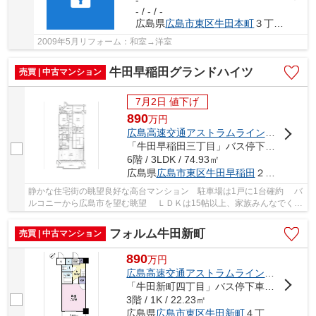
-
- / - / -
広島県
広島市東区
牛田本町
３丁目2-20
2009年5月リフォーム：和室→洋室
牛田早稲田グランドハイツ
売買 | 中古マンション
7月2日 値下げ
890
万
円
広島高速交通アストラムライン
「
牛田
」駅
「牛田早稲田三丁目」バス停下車 徒歩7分
6階 / 3LDK / 74.93㎡
広島県
広島市東区
牛田早稲田
２丁目19-45
静かな住宅街の眺望良好な高台マンション 駐車場は1戸に1台確約 バ
ルコニーから広島市を望む眺望 ＬＤＫは15帖以上、家族みんなでくつ
ろげる開放的な空間 お好きな改装も可能な...
フォルム牛田新町
売買 | 中古マンション
890
万
円
広島高速交通アストラムライン
「
不動院前
「牛田新町四丁目」バス停下車 徒歩5分
3階 / 1K / 22.23㎡
広島県
広島市東区
牛田新町
４丁目8-40