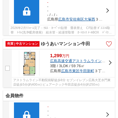
-
-
-
- / - / -
広島県
広島市安佐南区
大塚西
３丁目2-3
2026年2月ﾘﾌｫｰﾑ完了：ｸﾛｽ・ｶｰﾍﾟｯﾄ貼替 畳表替え CF貼替 ｶﾞｽｺﾝﾛ取
替 ﾄｲﾚ(洗浄暖房便座) 給水管・給湯管取替 ｵｰﾄﾛｯｸ ﾒｰﾙBOX ﾊﾞｲｸ置
場 駐輪場 専用ﾄﾗﾝｸﾙｰﾑ(8階) ﾍﾟｯﾄ可 大塚小学...
ゆうあいマンション牛田
売買 | 中古マンション
1,299
万
円
広島高速交通アストラムライン
「
不動院
3階 / 3LDK / 59.76㎡
広島県
広島市東区
牛田新町
３丁目19-11
アストラムライン不動院前駅徒歩8分 セブンイレブン広島大芝水門東
店徒歩5分(約400ｍ) ピュアークック牛田店徒歩4分(約250ｍ)
会員物件
-
-
-