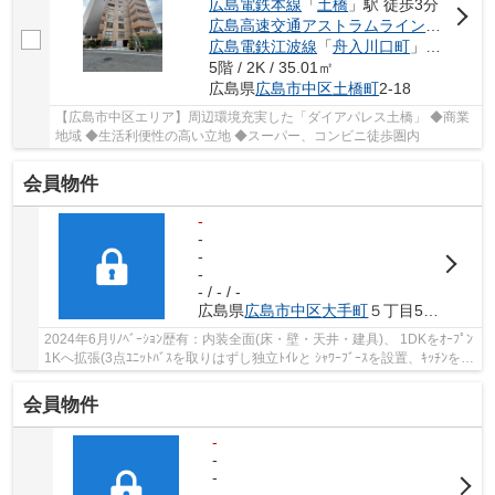
広島電鉄本線
「
土橋
」駅 徒歩3分
広島高速交通アストラムライン
「
本通
」
広島電鉄江波線
「
舟入川口町
」駅 徒歩6分
5階 / 2K / 35.01㎡
広島県
広島市中区
土橋町
2-18
【広島市中区エリア】周辺環境充実した「ダイアパレス土橋」 ◆商業
地域 ◆生活利便性の高い立地 ◆スーパー、コンビニ徒歩圏内
会員物件
-
-
-
-
- / - / -
広島県
広島市中区
大手町
５丁目5-19
2024年6月ﾘﾉﾍﾞｰｼｮﾝ歴有：内装全面(床・壁・天井・建具)、 1DKをｵｰﾌﾟﾝ
1Kへ拡張(3点ﾕﾆｯﾄﾊﾞｽを取りはずし独立ﾄｲﾚと ｼｬﾜｰﾌﾞｰｽを設置、ｷｯﾁﾝをｺﾝ
ﾛやｼﾝｸがｾｯﾄされたｼｽﾃﾑｷｯﾁﾝへ変更) ﾃﾞｻﾞｲﾅｰ...
会員物件
-
-
-