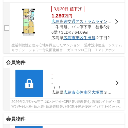
3月20日 値下げ
1,280
万
円
広島高速交通アストラムライン
「
牛田
」駅
「牛田旭」バス停下車 徒歩5分
6階 / 3LDK / 64.09㎡
広島県
広島市東区
牛田旭
２丁目20-1
生活利便性と住み心地を両立したマンション 温水洗浄便座 システム
キッチン シャワー付洗面化粧台 ガスコンロ三口 ＴＶドアホン ク
ッションフロア 2015年水回りリフォーム：...
会員物件
-
-
-
- / - / -
広島県
広島市安佐南区
大塚西
３丁目2-3
2026年2月ﾘﾌｫｰﾑ完了:ｸﾛｽ･ｶｰﾍﾟｯﾄ･CF貼替､畳表替え､洗面ｼﾝｸﾞﾙﾚﾊﾞｰ･ 浴
室ｼｬﾜｰ付水栓･給水管･給湯管取替､ﾄｲﾚ(洗浄暖房便座) ﾍﾟｯﾄ可 ｵｰﾄﾛｯｸ ﾒｰﾙ
ﾎﾞｯｸｽ ﾊﾞｲｸ置場 駐輪場 専用ﾄﾗﾝｸﾙｰﾑ(地下2階)...
会員物件