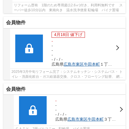
リフォーム歴有 1階のため専用庭(12.6㎡)付き、利用料無料です ス
ーパー徒歩10分以内 東南向き 温水洗浄便座 駐輪場 バイク置場
会員物件
4月18日 値下げ
-
-
-
-
- / - / -
広島県
広島市東区
牛田本町
１丁目9-16
2025年3月中旬リフォーム完了：システムキッチン・システムバス・ ト
イレ・洗面化粧台・ガス給湯器交換、クロス・フローリング貼替、 網戸
張替、ハウスクリーニング あやめ幼稚園徒歩...
会員物件
-
-
-
- / - / -
広島県
広島市東区
牛田本町
３丁目2-20
ＣＡＴＶ 2面バルコニー 駐輪場 バイク置場