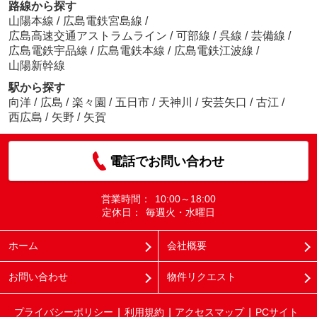
路線から探す
山陽本線
/
広島電鉄宮島線
/
広島高速交通アストラムライン
/
可部線
/
呉線
/
芸備線
/
広島電鉄宇品線
/
広島電鉄本線
/
広島電鉄江波線
/
山陽新幹線
駅から探す
向洋
/
広島
/
楽々園
/
五日市
/
天神川
/
安芸矢口
/
古江
/
西広島
/
矢野
/
矢賀
電話でお問い合わせ
営業時間：
10:00～18:00
定休日：
毎週火・水曜日
ホーム
会社概要
お問い合わせ
物件リクエスト
プライバシーポリシー
利用規約
アクセスマップ
PCサイト