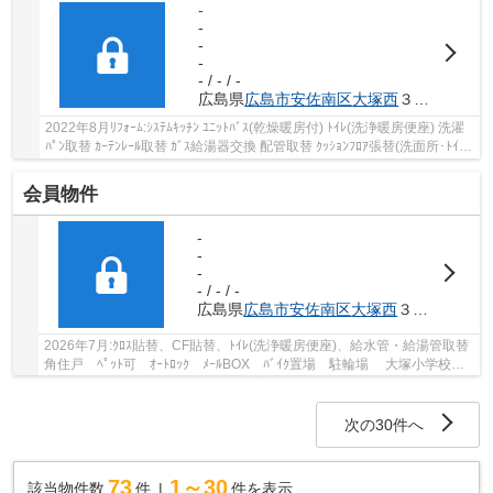
-
-
-
-
- / - / -
広島県
広島市安佐南区
大塚西
３丁目2-3
2022年8月ﾘﾌｫｰﾑ:ｼｽﾃﾑｷｯﾁﾝ ﾕﾆｯﾄﾊﾞｽ(乾燥暖房付) ﾄｲﾚ(洗浄暖房便座) 洗濯
ﾊﾟﾝ取替 ｶｰﾃﾝﾚｰﾙ取替 ｶﾞｽ給湯器交換 配管取替 ｸｯｼｮﾝﾌﾛｱ張替(洗面所･ﾄｲﾚ)
全室､天井･壁ｸﾛｽ張替 ﾌﾛｰﾘﾝｸﾞ張替(L45) ...
会員物件
-
-
-
- / - / -
広島県
広島市安佐南区
大塚西
３丁目2-3
2026年7月:ｸﾛｽ貼替、CF貼替、ﾄｲﾚ(洗浄暖房便座)、給水管・給湯管取替
角住戸 ﾍﾟｯﾄ可 ｵｰﾄﾛｯｸ ﾒｰﾙBOX ﾊﾞｲｸ置場 駐輪場 大塚小学校約
500ｍ 大塚中学校約790ｍ 広島広域公園約23...
次の30件へ
73
1～30
該当物件数
件
件を表示