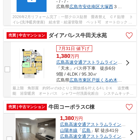
- / - / -
広島県
広島市安佐南区
大塚西
３丁目2-3
2026年2月リフォーム完了：一部クロス貼替 畳表替え ＣＦ貼替 ト
イレ(洗浄暖房便座) 給水管・給湯管取替 ペット可 オートロック メ
ールＢＯＸ バイク置場 駐輪場 専用トラン...
ダイアパレス牛田天水苑
売買 | 中古マンション
7月31日 値下げ
1,380
万
円
広島高速交通アストラムライン
「
不動院前
「天水」バス停下車 徒歩6分
9階 / 4LDK / 95.30㎡
広島県
広島市東区
戸坂くるめ木
１丁目26-1
最上階 角部屋 約95㎡のゆとりと開放感を叶える4ＬＤＫ 追焚機
能 浴室暖房 オートバス シャワー付洗面化粧台 システムキッチ
ン ガスコンロ三口 温水洗浄便座 オートロッ...
牛田コーポラスC棟
売買 | 中古マンション
1,380
万
円
広島高速交通アストラムライン
「
牛田
」
山陽本線
「
広島
」駅 徒歩41分
広島高速交通アストラムライン
「
白島
」