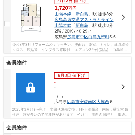
7月13日 値下げ
1,720
万
円
山陽本線
「
新白島
」駅 徒歩8分
広島高速交通アストラムライン
「
白島
」駅
山陽本線
「
新白島
」駅 徒歩8分
2階 / 2DK / 40.29㎡
広島県
広島市中区
白島九軒町
5-6
令和8年3月リフォーム済：キッチン、洗面台、浴室、トイレ、建具取替
クロス、床貼替 インプラス窓取付 エアコン2台付(新品) 白島通り
沿いの便利な立地 フジ白島店徒歩5分
会員物件
6月8日 値下げ
-
-
-
- / - / -
広島県
広島市安佐南区
大塚西
６丁目8-2
2025年3月ﾘﾌｫｰﾑ完了 水回り設備交換：ﾄｲﾚ＋洗面台 内装：壁全室 角
住戸 窓が多いので開放感があります ﾍﾟｯﾄ可 南向き 陽当り・風通・
眺望良好 ｼｽﾃﾑｷｯﾁﾝ 最上階 ﾜｲﾄﾞﾊﾞﾙｺﾆｰ 3...
会員物件