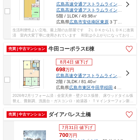
広島高速交通アストラムライン
「
西原
」駅
広島高速交通アストラムライン
「
中筋
」駅
5階 / 1LDK / 49.98㎡
広島県
広島市安佐南区
東原
３丁目18-16
生活利便性よい立地、最上階のお部屋です 2ＬＤＫから1ＬＤＫに改装
済 室内大変丁寧に使用されています 和室は小上がりになっており、
下部は収納で季節もの等収納に便利です フレ...
牛田コーポラスE棟
売買 | 中古マンション
8月4日 値下げ
698
万
円
広島高速交通アストラムライン
「
牛田
」駅
2階 / 3LDK / 81.40㎡
広島県
広島市東区
牛田早稲田
４丁目7-45
2026年2月リフォーム済：全室天井・壁クロス張替、 床ウッドタイル張
替え、畳新調、洗面台・ガスコンロ・給湯器・ ＴＶインターフォン新
設 2024年9月大規模修繕工事完了：玄関ドア新...
ダイアパレス土橋
売買 | 中古マンション
7月31日 値下げ
700
万
円