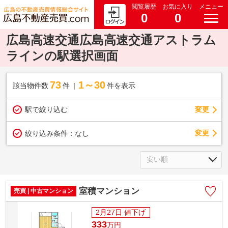
閲覧履歴
お気に入り
メニュー
0
0
広島高速交通広島高速交通アストラム
ラインの駅選択画面
73
1～30
該当物件数
件
件を表示
駅で絞り込む
変更
変更
絞り込み条件：
なし
室積マンション
売買 | 中古マンション
2月27日 値下げ
333
万
円