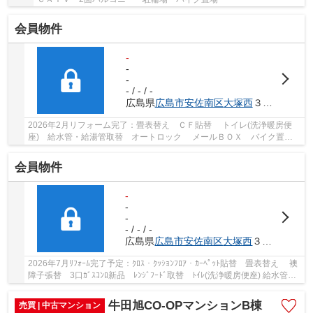
会員物件
-
-
-
- / - / -
広島県
広島市安佐南区
大塚西
３丁目2-3
2026年2月リフォーム完了：畳表替え ＣＦ貼替 トイレ(洗浄暖房便
座) 給水管・給湯管取替 オートロック メールＢＯＸ バイク置
場 駐輪場 専用トランクルーム(5階) 大塚小学校...
会員物件
-
-
-
- / - / -
広島県
広島市安佐南区
大塚西
３丁目2-3
2026年7月ﾘﾌｫｰﾑ完了予定：ｸﾛｽ・ｸｯｼｮﾝﾌﾛｱ・ｶｰﾍﾟｯﾄ貼替 畳表替え 襖
障子張替 3口ｶﾞｽｺﾝﾛ新品 ﾚﾝｼﾞﾌｰﾄﾞ取替 ﾄｲﾚ(洗浄暖房便座) 給水管・
給湯管取替 網戸取替 電球交換 ﾍﾟｯﾄ可 ｵｰ...
牛田旭CO-OPマンションB棟
売買 | 中古マンション