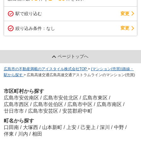
駅で絞り込む
変更
変更
絞り込み条件：
なし
ページトップへ
広島市の不動産満載のアイスタイル株式会社TOP
>
(マンション(売買))路線・
駅から探す
>
広島高速交通広島高速交通アストラムラインのマンション(売買)
市区町村から探す
広島市安佐南区
/
広島市安佐北区
/
広島市東区
/
広島市西区
/
広島市佐伯区
/
広島市中区
/
広島市南区
/
廿日市市
/
広島市安芸区
/
安芸郡府中町
町名から探す
口田南
/
大塚西
/
山本新町
/
上安
/
己斐上
/
深川
/
中野
/
伴東
/
川内
/
相田