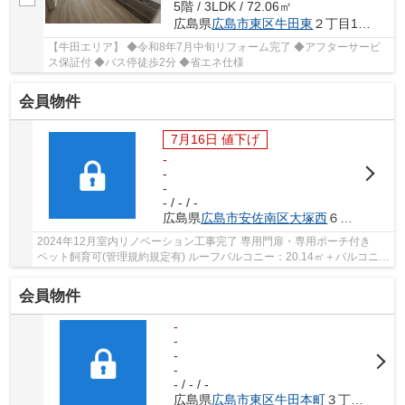
5階 / 3LDK / 72.06㎡
広島県
広島市東区
牛田東
２丁目12-39
【牛田エリア】 ◆令和8年7月中旬リフォーム完了 ◆アフターサービ
ス保証付 ◆バス停徒歩2分 ◆省エネ仕様
会員物件
7月16日 値下げ
-
-
-
- / - / -
広島県
広島市安佐南区
大塚西
６丁目10-1
2024年12月室内リノベーション工事完了 専用門扉・専用ポーチ付き
ペット飼育可(管理規約規定有) ルーフバルコニー：20.14㎡＋バルコニ
ー：4.14㎡ 屋内平面駐車場引継ぎ可
会員物件
-
-
-
-
- / - / -
広島県
広島市東区
牛田本町
３丁目2-20