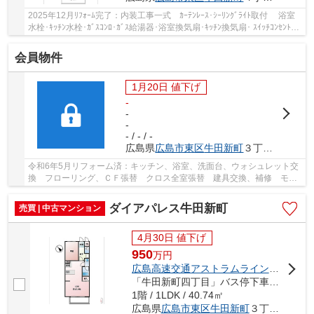
2025年12月ﾘﾌｫｰﾑ完了：内装工事一式 ｶｰﾃﾝﾚｰｽ･ｼｰﾘﾝｸﾞﾗｲﾄ取付 浴室
水栓･ｷｯﾁﾝ水栓･ｶﾞｽｺﾝﾛ･ｶﾞｽ給湯器･浴室換気扇･ｷｯﾁﾝ換気扇･ ｽｲｯﾁｺﾝｾﾝﾄ･ｷ
ｯﾁﾝ手元灯交換 お住まい･ｾｶﾝﾄﾞﾊｳｽとして丁度...
会員物件
1月20日 値下げ
-
-
-
- / - / -
広島県
広島市東区
牛田新町
３丁目11-38
令和6年5月リフォーム済：キッチン、浴室、洗面台、ウォシュレット交
換 フローリング、ＣＦ張替 クロス全室張替 建具交換、補修 モニ
ターインターホン リビングエアコン オール...
ダイアパレス牛田新町
売買 | 中古マンション
4月30日 値下げ
950
万
円
広島高速交通アストラムライン
「
不動院
「牛田新町四丁目」バス停下車 徒歩2分
1階 / 1LDK / 40.74㎡
広島県
広島市東区
牛田新町
３丁目7-14