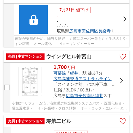
7月31日 値下げ
-
-
- / - / -
広島県
広島市安佐南区
長楽寺
１丁目3-12
南側が安川のため、陽当り良好 近隣にスーパー等も近く生活のしや
すい環境 オール電化 ＩＨクッキングヒーター
ウイングヒル神宮山
売買 | 中古マンション
1,700
万
円
可部線
「
緑井
」駅 徒歩7分
広島高速交通アストラムライン
「
毘沙門台
「スイミング前」バス停下車 徒歩4分
11階 / 3LDK / 66.81㎡
広島県
広島市安佐南区
緑井
３丁目23-38
令和2年リフォーム済：浴室暖房乾燥機付システムバス・ 洗面化粧台・
電気温水器・ＩＨ・床張替・クロス貼替 オートロック・エレベータ
ー・オール電化・最上階で眺望良好 室内きれい...
寿第二ビル
売買 | 中古マンション