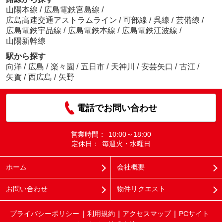
山陽本線
/
広島電鉄宮島線
/
広島高速交通アストラムライン
/
可部線
/
呉線
/
芸備線
/
広島電鉄宇品線
/
広島電鉄本線
/
広島電鉄江波線
/
山陽新幹線
駅から探す
向洋
/
広島
/
楽々園
/
五日市
/
天神川
/
安芸矢口
/
古江
/
矢賀
/
西広島
/
矢野
電話でお問い合わせ
営業時間：
10:00～18:00
定休日：
毎週火・水曜日
ホーム
会社概要
お問い合わせ
物件リクエスト
プライバシーポリシー
利用規約
アクセスマップ
PCサイト