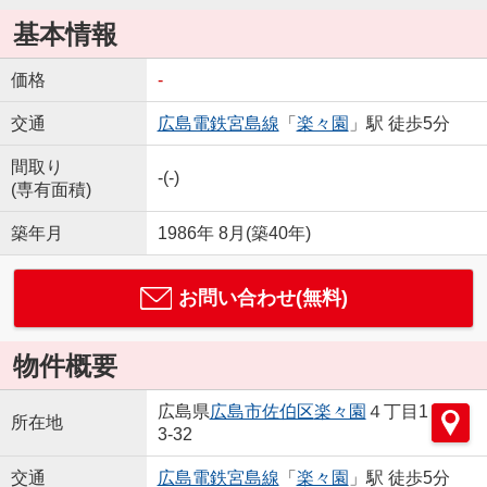
基本情報
価格
-
交通
広島電鉄宮島線
「
楽々園
」駅 徒歩5分
間取り
-(-)
(専有面積)
築年月
1986年 8月(築40年)
お問い合わせ(無料)
物件概要
広島県
広島市佐伯区
楽々園
４丁目1
所在地
3-32
交通
広島電鉄宮島線
「
楽々園
」駅 徒歩5分