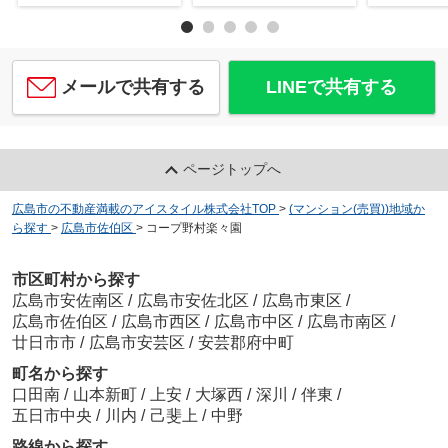
メールで共有する
LINEで共有する
ページトップへ
広島市の不動産満載のアイスタイル株式会社TOP
>
(マンション(売買))地域か
ら探す
>
広島市佐伯区
>
コープ野村楽々園
市区町村から探す
広島市安佐南区
/
広島市安佐北区
/
広島市東区
/
広島市佐伯区
/
広島市西区
/
広島市中区
/
広島市南区
/
廿日市市
/
広島市安芸区
/
安芸郡府中町
町名から探す
口田南
/
山本新町
/
上安
/
大塚西
/
深川
/
伴東
/
五日市中央
/
川内
/
己斐上
/
中野
路線から探す