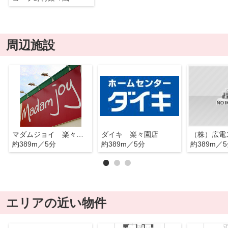
周辺施設
マダムジョイ 楽々園店
ダイキ 楽々園店
約389m／5分
約389m／5分
約389m／
エリアの近い物件