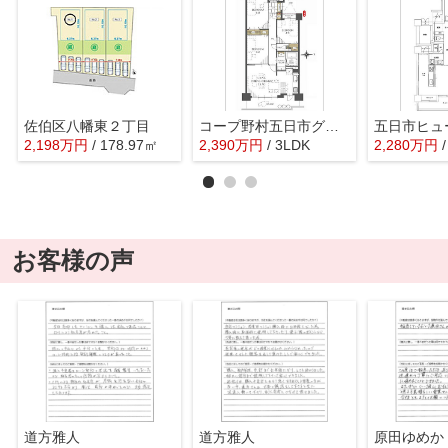
佐伯区八幡東２丁目
コープ野村五日市グリーンスクエア隅の浜
五日市ヒュ
2,198
万
円
/ 178.97㎡
2,390
万
円
/ 3LDK
2,280
万
円
お客様の声
道方雅人
道方雅人
原田ゆめか