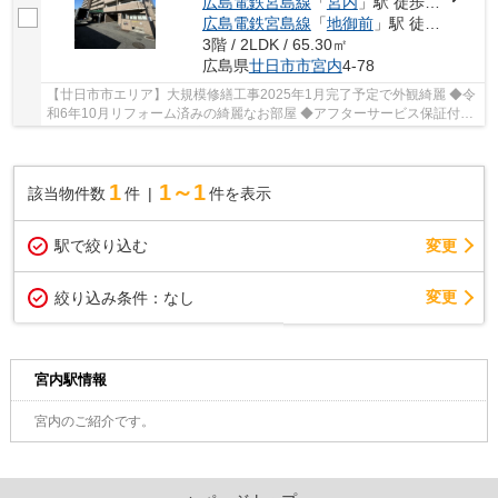
広島電鉄宮島線
「
宮内
」駅 徒歩11分
広島電鉄宮島線
「
地御前
」駅 徒歩15分
3階 / 2LDK / 65.30㎡
広島県
廿日市市
宮内
4-78
【廿日市市エリア】大規模修繕工事2025年1月完了予定で外観綺麗 ◆令
和6年10月リフォーム済みの綺麗なお部屋 ◆アフターサービス保証付き
◆オートロック設備あり安心
1
1～1
該当物件数
件
件を表示
駅で絞り込む
変更
変更
絞り込み条件：
なし
宮内駅情報
宮内のご紹介です。