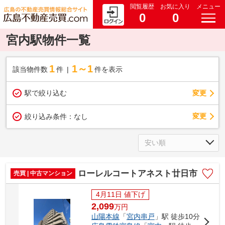
閲覧履歴
お気に入り
メニュー
0
0
宮内駅物件一覧
1
1～1
該当物件数
件
件を表示
駅で絞り込む
変更
変更
絞り込み条件：
なし
ローレルコートアネスト廿日市
売買 | 中古マンション
4月11日 値下げ
2,099
万
円
山陽本線
「
宮内串戸
」駅 徒歩10分