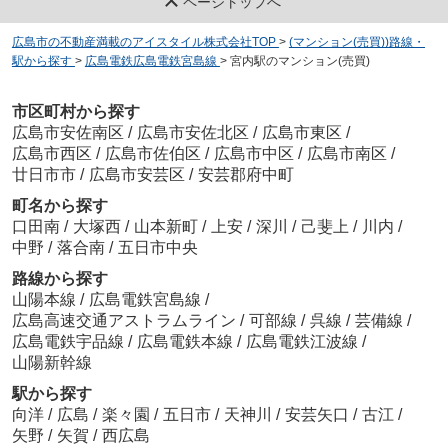
ページトップへ
広島市の不動産満載のアイスタイル株式会社TOP
>
(マンション(売買))路線・
駅から探す
>
広島電鉄広島電鉄宮島線
>
宮内駅のマンション(売買)
市区町村から探す
広島市安佐南区
/
広島市安佐北区
/
広島市東区
/
広島市西区
/
広島市佐伯区
/
広島市中区
/
広島市南区
/
廿日市市
/
広島市安芸区
/
安芸郡府中町
町名から探す
口田南
/
大塚西
/
山本新町
/
上安
/
深川
/
己斐上
/
川内
/
中野
/
落合南
/
五日市中央
路線から探す
山陽本線
/
広島電鉄宮島線
/
広島高速交通アストラムライン
/
可部線
/
呉線
/
芸備線
/
広島電鉄宇品線
/
広島電鉄本線
/
広島電鉄江波線
/
山陽新幹線
駅から探す
向洋
/
広島
/
楽々園
/
五日市
/
天神川
/
安芸矢口
/
古江
/
矢野
/
矢賀
/
西広島