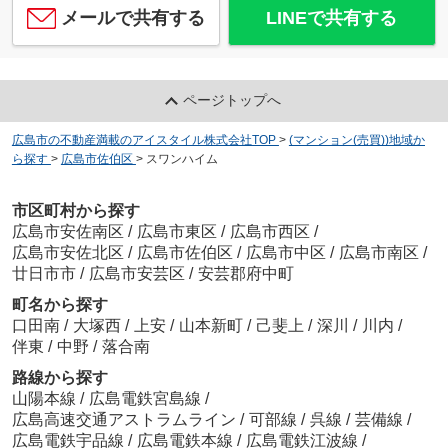
メールで共有する
LINEで共有する
ページトップへ
広島市の不動産満載のアイスタイル株式会社TOP
>
(マンション(売買))地域か
ら探す
>
広島市佐伯区
>
スワンハイム
市区町村から探す
広島市安佐南区
/
広島市東区
/
広島市西区
/
広島市安佐北区
/
広島市佐伯区
/
広島市中区
/
広島市南区
/
廿日市市
/
広島市安芸区
/
安芸郡府中町
町名から探す
口田南
/
大塚西
/
上安
/
山本新町
/
己斐上
/
深川
/
川内
/
伴東
/
中野
/
落合南
路線から探す
山陽本線
/
広島電鉄宮島線
/
広島高速交通アストラムライン
/
可部線
/
呉線
/
芸備線
/
広島電鉄宇品線
/
広島電鉄本線
/
広島電鉄江波線
/