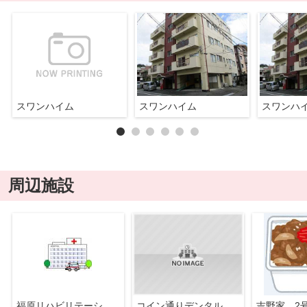
スワンハイム
スワンハイム
スワンハ
周辺施設
福原リハビリテーション整形外科・内科医院 内科
コイン通りデンタルクリニック 歯科、歯周病治療
吉野家 2