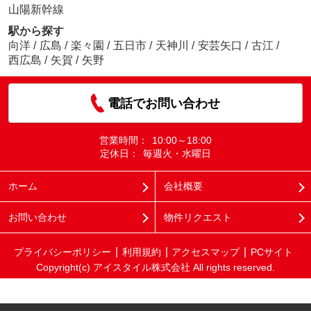
山陽新幹線
駅から探す
向洋
/
広島
/
楽々園
/
五日市
/
天神川
/
安芸矢口
/
古江
/
西広島
/
矢賀
/
矢野
電話でお問い合わせ
営業時間：
10:00～18:00
定休日：
毎週火・水曜日
ホーム
会社概要
お問い合わせ
物件リクエスト
プライバシーポリシー
利用規約
アクセスマップ
PCサイト
Copyright(c) アイスタイル株式会社 All rights reserved.