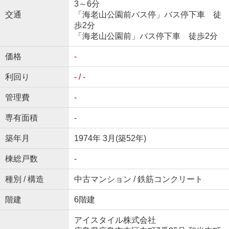
3～6分
交通
「海老山公園前バス停」バス停下車 徒
歩2分
「海老山公園前」バス停下車 徒歩2分
価格
-
利回り
- / -
管理費
-
専有面積
-
築年月
1974年 3月(築52年)
棟総戸数
-
種別 / 構造
中古マンション / 鉄筋コンクリート
階建
6階建
アイスタイル株式会社