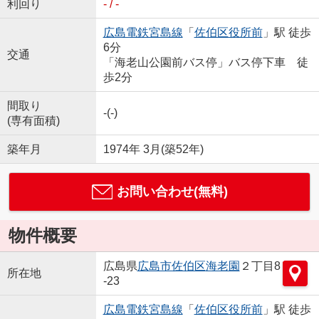
利回り
- / -
広島電鉄宮島線
「
佐伯区役所前
」駅 徒歩
6分
交通
「海老山公園前バス停」バス停下車 徒
歩2分
間取り
-(-)
(専有面積)
築年月
1974年 3月(築52年)
お問い合わせ(無料)
物件概要
広島県
広島市佐伯区
海老園
２丁目8
所在地
-23
広島電鉄宮島線
「
佐伯区役所前
」駅 徒歩