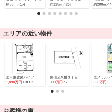
約33m／1分
約125m／2分
約288m／
エリアの近い物件
楽々園豊栄ハイツ
佐伯区八幡３丁目
1,090
万
円
/ 3LDK
998
万
円
/ -
630
万
円
/ 
お客様の声