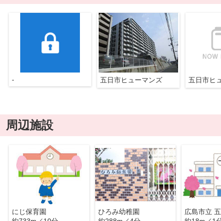
-
五日市ヒューマンズ
五日市ヒ
周辺施設
にじ保育園
ひろみ幼稚園