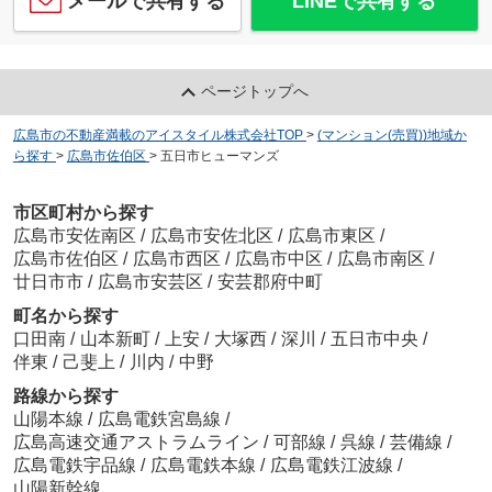
メールで共有する
LINEで共有する
ページトップへ
広島市の不動産満載のアイスタイル株式会社TOP
>
(マンション(売買))地域か
ら探す
>
広島市佐伯区
>
五日市ヒューマンズ
市区町村から探す
広島市安佐南区
/
広島市安佐北区
/
広島市東区
/
広島市佐伯区
/
広島市西区
/
広島市中区
/
広島市南区
/
廿日市市
/
広島市安芸区
/
安芸郡府中町
町名から探す
口田南
/
山本新町
/
上安
/
大塚西
/
深川
/
五日市中央
/
伴東
/
己斐上
/
川内
/
中野
路線から探す
山陽本線
/
広島電鉄宮島線
/
広島高速交通アストラムライン
/
可部線
/
呉線
/
芸備線
/
広島電鉄宇品線
/
広島電鉄本線
/
広島電鉄江波線
/
山陽新幹線