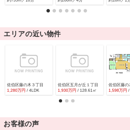
約733m／10分
約288m／4分
約18m／1
エリアの近い物件
佐伯区藤の木３丁目
佐伯区五月が丘１丁目
佐伯区藤の
1,280
万
円
/ 4LDK
1,930
万
円
/ 128.61㎡
1,598
万
円
お客様の声