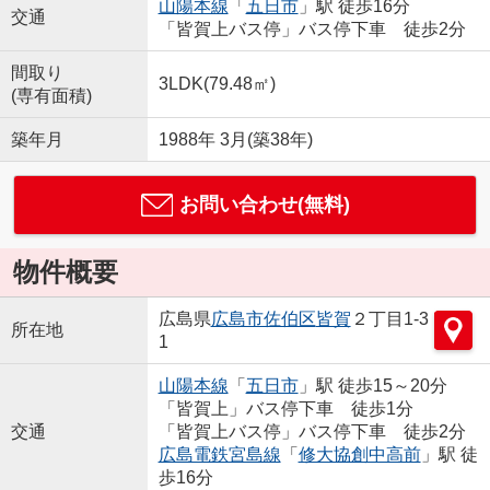
山陽本線
「
五日市
」駅 徒歩16分
交通
「皆賀上バス停」バス停下車 徒歩2分
間取り
3LDK(79.48㎡)
(専有面積)
築年月
1988年 3月(築38年)
お問い合わせ(無料)
物件概要
広島県
広島市佐伯区
皆賀
２丁目1-3
所在地
1
山陽本線
「
五日市
」駅 徒歩15～20分
「皆賀上」バス停下車 徒歩1分
交通
「皆賀上バス停」バス停下車 徒歩2分
広島電鉄宮島線
「
修大協創中高前
」駅 徒
歩16分