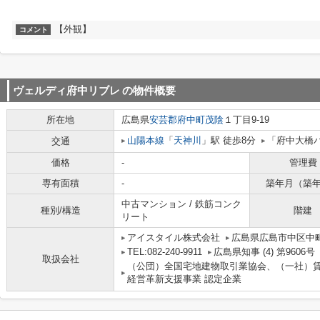
【外観】
コメント
ヴェルディ府中リブレ
の物件概要
所在地
広島県
安芸郡府中町
茂陰
１丁目9-19
山陽本線
「
天神川
」駅 徒歩8分
「府中大橋
交通
価格
-
管理費
専有面積
-
築年月（築
中古マンション / 鉄筋コンク
種別/構造
階建
リート
アイスタイル株式会社
広島県広島市中区中町
TEL:082-240-9911
広島県知事 (4) 第9606号
取扱会社
（公団）全国宅地建物取引業協会、（一社）
経営革新支援事業 認定企業