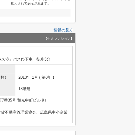
拡大されて表示されます。
情報の見方
【中古マンション】
バス停」バス停下車 徒歩3分
-
年数）
2018年 1月 ( 築8年 )
13階建
7番35号 和光中町ビル 9Ｆ
賃貸不動産管理業協会、広島県中小企業