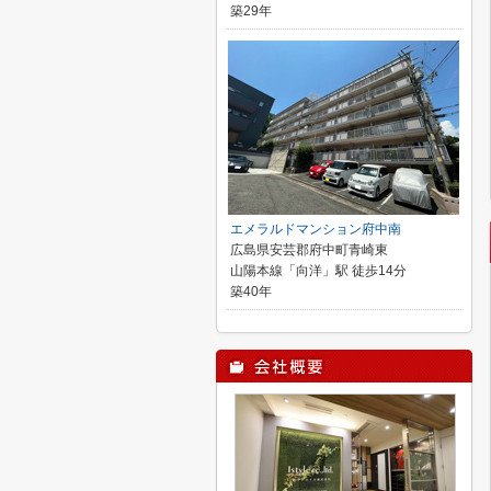
築29年
エメラルドマンション府中南
広島県安芸郡府中町青崎東
山陽本線「向洋」駅 徒歩14分
築40年