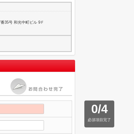
番35号 和光中町ビル 9Ｆ
0
/
4
必須項目完了