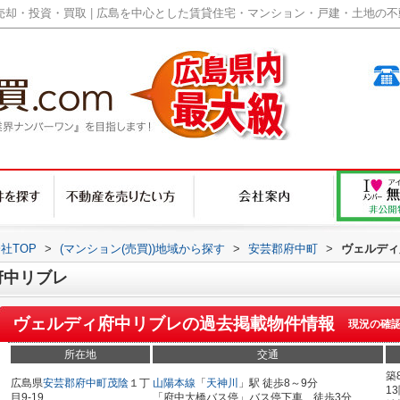
却・投資・買取 | 広島を中心とした賃貸住宅・マンション・戸建・土地の不動産
社TOP
>
(マンション(売買))地域から探す
>
安芸郡府中町
>
ヴェルディ
府中リブレ
ヴェルディ府中リブレ
の過去掲載物件情報
現況の確
所在地
交通
築
広島県
安芸郡府中町
茂陰
１丁
山陽本線
「
天神川
」駅 徒歩8～9分
1
目9-19
「府中大橋バス停」バス停下車 徒歩3分