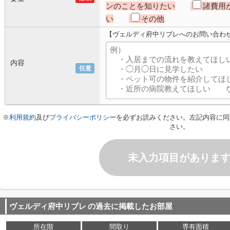
ンのことを知りたい
諸費用
い
その他
【ヴェルディ府中リブレへのお問い合わ
内容
任意
※
利用規約
及び
プライバシーポリシー
を必ずお読みください。左記内容に同
さい。
未入力項目がありま
ヴェルディ府中リブレ
の過去に掲載したお部屋
所在階
間取り
専有面積