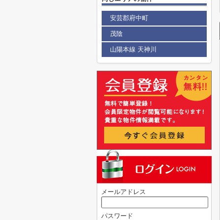
安芸郡府中町
茂陰
山陽本線 天神川
メールアドレス
パスワード