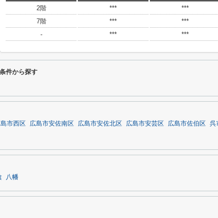
2階
***
***
7階
***
***
-
***
***
条件から探す
広島市西区
広島市安佐南区
広島市安佐北区
広島市安芸区
広島市佐伯区
呉
陰
八幡