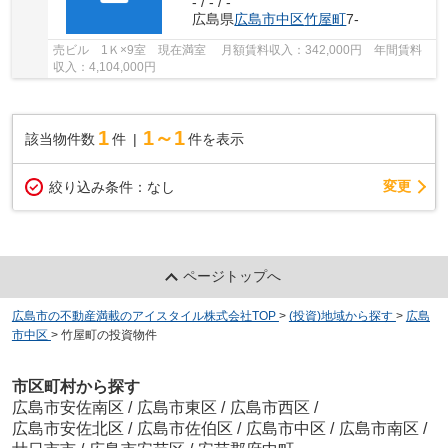
- / - / -
広島県
広島市中区
竹屋町
7-
売ビル 1Ｋ×9室 現在満室 月額賃料収入：342,000円 年間賃料
収入：4,104,000円
1
1～1
該当物件数
件
件を表示
変更
絞り込み条件：
なし
ページトップへ
広島市の不動産満載のアイスタイル株式会社TOP
>
(投資)地域から探す
>
広島
市中区
>
竹屋町の投資物件
市区町村から探す
広島市安佐南区
/
広島市東区
/
広島市西区
/
広島市安佐北区
/
広島市佐伯区
/
広島市中区
/
広島市南区
/