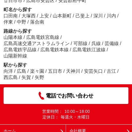
廿日市市
/
広島市安芸区
/
安芸郡府中町
町名から探す
口田南
/
大塚西
/
上安
/
山本新町
/
己斐上
/
深川
/
川内
/
伴東
/
中野
/
落合南
路線から探す
山陽本線
/
広島電鉄宮島線
/
広島高速交通アストラムライン
/
可部線
/
呉線
/
芸備線
/
広島電鉄宇品線
/
広島電鉄本線
/
広島電鉄江波線
/
山陽新幹線
駅から探す
向洋
/
広島
/
楽々園
/
五日市
/
天神川
/
安芸矢口
/
古江
/
西広島
/
矢賀
/
矢野
電話でお問い合わせ
営業時間：
10:00～18:00
定休日：
毎週火・水曜日
ホーム
会社概要