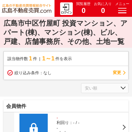
閲覧履歴
お気に入り
メニュー
0
0
広島市中区竹屋町 投資マンション、ア
パート(棟)、マンション(棟)、ビル、
戸建、店舗事務所、その他、土地一覧
1
1～1
該当物件数
件
件を表示
変更
絞り込み条件：
なし
会員物件
-
利回り：- / -
-