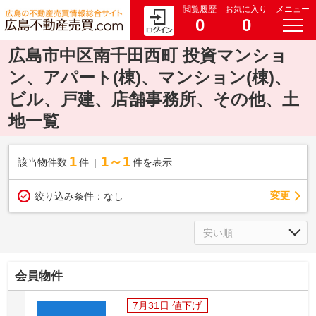
閲覧履歴
お気に入り
メニュー
0
0
広島市中区南千田西町 投資マンショ
ン、アパート(棟)、マンション(棟)、
ビル、戸建、店舗事務所、その他、土
地一覧
1
1～1
該当物件数
件
件を表示
変更
絞り込み条件：
なし
会員物件
7月31日 値下げ