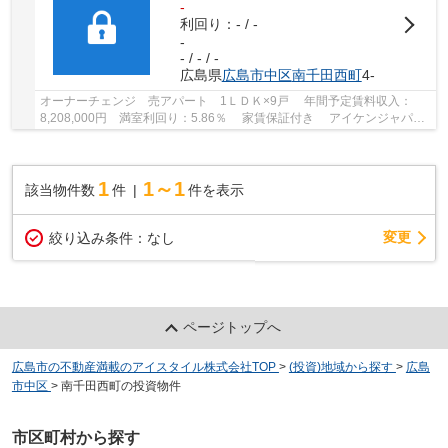
-
利回り：- / -
-
- / - / -
広島県
広島市中区
南千田西町
4-
オーナーチェンジ 売アパート 1ＬＤＫ×9戸 年間予定賃料収入：
8,208,000円 満室利回り：5.86％ 家賃保証付き アイケンジャパン
施工物件 ＲＥＧＡＬＥＳＴシリーズ システ...
1
1～1
該当物件数
件
件を表示
変更
絞り込み条件：
なし
ページトップへ
広島市の不動産満載のアイスタイル株式会社TOP
>
(投資)地域から探す
>
広島
市中区
>
南千田西町の投資物件
市区町村から探す