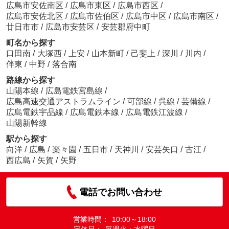
広島市安佐南区
/
広島市東区
/
広島市西区
/
広島市安佐北区
/
広島市佐伯区
/
広島市中区
/
広島市南区
/
廿日市市
/
広島市安芸区
/
安芸郡府中町
町名から探す
口田南
/
大塚西
/
上安
/
山本新町
/
己斐上
/
深川
/
川内
/
伴東
/
中野
/
落合南
路線から探す
山陽本線
/
広島電鉄宮島線
/
広島高速交通アストラムライン
/
可部線
/
呉線
/
芸備線
/
広島電鉄宇品線
/
広島電鉄本線
/
広島電鉄江波線
/
山陽新幹線
駅から探す
向洋
/
広島
/
楽々園
/
五日市
/
天神川
/
安芸矢口
/
古江
/
西広島
/
矢賀
/
矢野
電話でお問い合わせ
営業時間：
10:00～18:00
定休日：
毎週火・水曜日