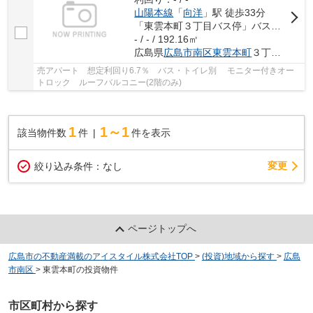
山陽本線
「
向洋
」駅 徒歩33分
「東雲本町３丁目バス停」バス停下車 徒歩2分
- / - / 192.16㎡
広島県
広島市南区
東雲本町
３丁目6-
売アパート 想定利回り6.7％ バス・トイレ別 モニター付きオー
トロック ルーフバルコニー(2階のみ)
1
1～1
該当物件数
件
件を表示
変更
絞り込み条件：
なし
ページトップへ
広島市の不動産満載のアイスタイル株式会社TOP
>
(投資)地域から探す
>
広島
市南区
>
東雲本町の投資物件
市区町村から探す