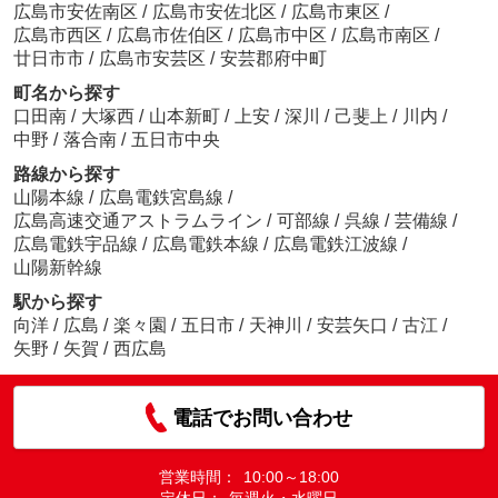
広島市安佐南区
/
広島市安佐北区
/
広島市東区
/
広島市西区
/
広島市佐伯区
/
広島市中区
/
広島市南区
/
廿日市市
/
広島市安芸区
/
安芸郡府中町
町名から探す
口田南
/
大塚西
/
山本新町
/
上安
/
深川
/
己斐上
/
川内
/
中野
/
落合南
/
五日市中央
路線から探す
山陽本線
/
広島電鉄宮島線
/
広島高速交通アストラムライン
/
可部線
/
呉線
/
芸備線
/
広島電鉄宇品線
/
広島電鉄本線
/
広島電鉄江波線
/
山陽新幹線
駅から探す
向洋
/
広島
/
楽々園
/
五日市
/
天神川
/
安芸矢口
/
古江
/
矢野
/
矢賀
/
西広島
電話でお問い合わせ
営業時間：
10:00～18:00
定休日：
毎週火・水曜日