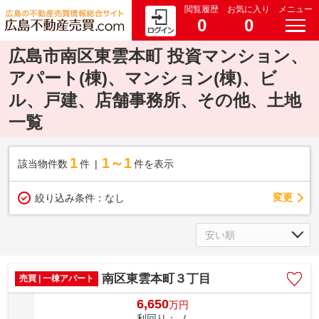
閲覧履歴
お気に入り
メニュー
0
0
広島市南区東雲本町 投資マンション、
アパート(棟)、マンション(棟)、ビ
ル、戸建、店舗事務所、その他、土地
一覧
1
1～1
該当物件数
件
件を表示
変更
絞り込み条件：
なし
南区東雲本町３丁目
売買 | 一棟アパート
6,650
万
円
利回り：- / -