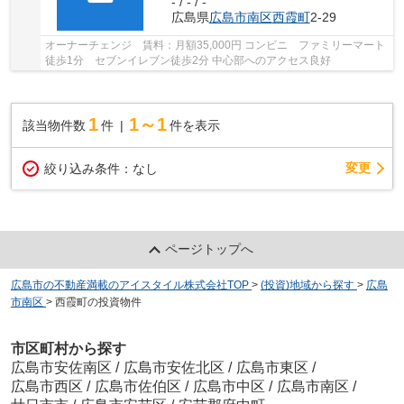
- / - / -
広島県
広島市南区
西霞町
2-29
オーナーチェンジ 賃料：月額35,000円 コンビニ ファミリーマート
徒歩1分 セブンイレブン徒歩2分 中心部へのアクセス良好
1
1～1
該当物件数
件
件を表示
変更
絞り込み条件：
なし
ページトップへ
広島市の不動産満載のアイスタイル株式会社TOP
>
(投資)地域から探す
>
広島
市南区
>
西霞町の投資物件
市区町村から探す
広島市安佐南区
/
広島市安佐北区
/
広島市東区
/
広島市西区
/
広島市佐伯区
/
広島市中区
/
広島市南区
/