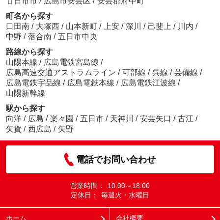
廿日市市
/
広島市安芸区
/
安芸郡府中町
町名から探す
口田南
/
大塚西
/
山本新町
/
上安
/
深川
/
己斐上
/
川内
/
中野
/
落合南
/
五日市中央
路線から探す
山陽本線
/
広島電鉄宮島線
/
広島高速交通アストラムライン
/
可部線
/
呉線
/
芸備線
/
広島電鉄宇品線
/
広島電鉄本線
/
広島電鉄江波線
/
山陽新幹線
駅から探す
向洋
/
広島
/
楽々園
/
五日市
/
天神川
/
安芸矢口
/
古江
/
矢賀
/
西広島
/
矢野
電話でお問い合わせ
営業時間：
10:00～18:00
定休日：
毎週火・水曜日
ホーム
会社概要