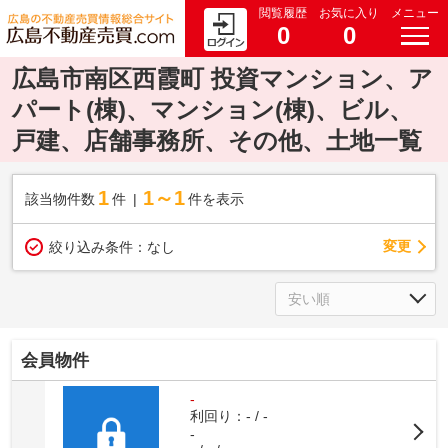
閲覧履歴
お気に入り
メニュー
0
0
広島市南区西霞町 投資マンション、ア
パート(棟)、マンション(棟)、ビル、
戸建、店舗事務所、その他、土地一覧
1
1～1
該当物件数
件
件を表示
変更
絞り込み条件：
なし
会員物件
-
利回り：- / -
-