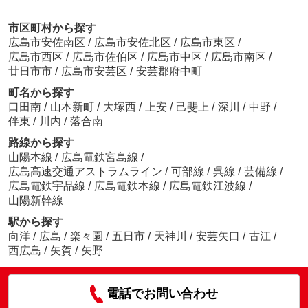
市区町村から探す
広島市安佐南区
/
広島市安佐北区
/
広島市東区
/
広島市西区
/
広島市佐伯区
/
広島市中区
/
広島市南区
/
廿日市市
/
広島市安芸区
/
安芸郡府中町
町名から探す
口田南
/
山本新町
/
大塚西
/
上安
/
己斐上
/
深川
/
中野
/
伴東
/
川内
/
落合南
路線から探す
山陽本線
/
広島電鉄宮島線
/
広島高速交通アストラムライン
/
可部線
/
呉線
/
芸備線
/
広島電鉄宇品線
/
広島電鉄本線
/
広島電鉄江波線
/
山陽新幹線
駅から探す
向洋
/
広島
/
楽々園
/
五日市
/
天神川
/
安芸矢口
/
古江
/
西広島
/
矢賀
/
矢野
電話でお問い合わせ