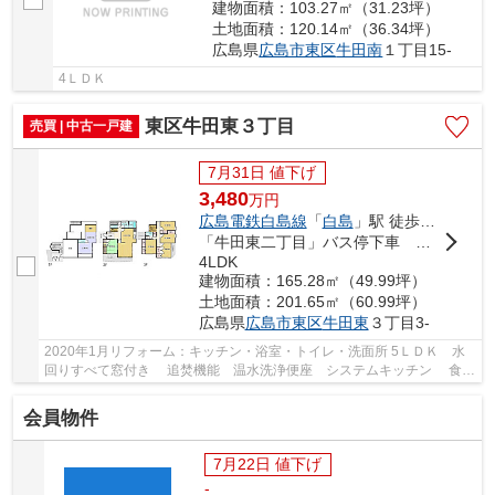
建物面積：103.27㎡（31.23坪）
土地面積：120.14㎡（36.34坪）
広島県
広島市東区
牛田南
１丁目15-
4ＬＤＫ
東区牛田東３丁目
売買 | 中古一戸建
7月31日 値下げ
3,480
万
円
広島電鉄白島線
「
白島
」駅 徒歩27分
「牛田東二丁目」バス停下車 徒歩2分
4LDK
建物面積：165.28㎡（49.99坪）
土地面積：201.65㎡（60.99坪）
広島県
広島市東区
牛田東
３丁目3-
2020年1月リフォーム：キッチン・浴室・トイレ・洗面所 5ＬＤＫ 水
回りすべて窓付き 追焚機能 温水洗浄便座 システムキッチン 食器
洗浄乾燥機 シャワー付洗面化粧台 バス1坪...
会員物件
7月22日 値下げ
-