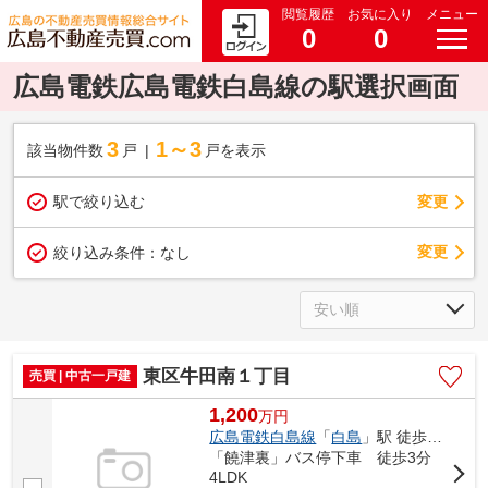
閲覧履歴
お気に入り
メニュー
0
0
広島電鉄広島電鉄白島線の駅選択画面
3
1～3
該当物件数
戸
戸を表示
駅で絞り込む
変更
変更
絞り込み条件：
なし
東区牛田南１丁目
売買 | 中古一戸建
1,200
万
円
広島電鉄白島線
「
白島
」駅 徒歩13分
「饒津裏」バス停下車 徒歩3分
4LDK