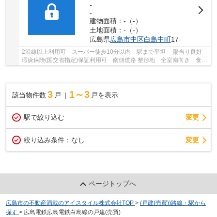
-
-
建物面積：-（-）
土地面積：-（-）
広島県
広島市中区
白島中町
17-
2沿線以上利用可 スーパー徒歩10分以内 駅まで平坦 陽当り良好
瑕疵保険(国交省指定)保証利用可 南側道路 整形地 全室南向き 食器
洗乾燥機
3
1～3
該当物件数
戸
戸を表示
駅で絞り込む
変更
変更
絞り込み条件：
なし
ページトップへ
広島市の不動産満載のアイスタイル株式会社TOP
>
(戸建(売買))路線・駅から
探す
>
広島電鉄広島電鉄白島線の戸建(売買)