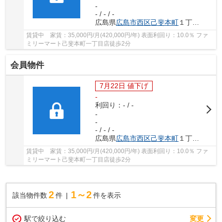
-
- / - / -
広島県
広島市西区
己斐本町
１丁目23-15
賃貸中 家賃：35,000円/月(420,000円/年) 表面利回り：10.0％ ファ
ミリーマート己斐本町一丁目店徒歩2分
会員物件
7月22日 値下げ
-
利回り：- / -
-
-
- / - / -
広島県
広島市西区
己斐本町
１丁目23-15
賃貸中 家賃：35,000円/月(420,000円/年) 表面利回り：10.0％ ファ
ミリーマート己斐本町一丁目店徒歩2分
2
1～2
該当物件数
件
件を表示
駅で絞り込む
変更