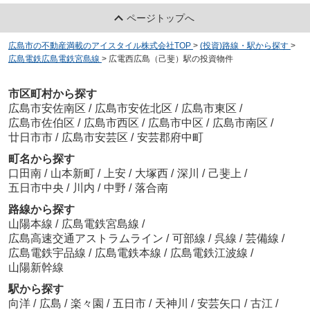
ページトップへ
広島市の不動産満載のアイスタイル株式会社TOP
>
(投資)路線・駅から探す
>
広島電鉄広島電鉄宮島線
>
広電西広島（己斐）駅の投資物件
市区町村から探す
広島市安佐南区
/
広島市安佐北区
/
広島市東区
/
広島市佐伯区
/
広島市西区
/
広島市中区
/
広島市南区
/
廿日市市
/
広島市安芸区
/
安芸郡府中町
町名から探す
口田南
/
山本新町
/
上安
/
大塚西
/
深川
/
己斐上
/
五日市中央
/
川内
/
中野
/
落合南
路線から探す
山陽本線
/
広島電鉄宮島線
/
広島高速交通アストラムライン
/
可部線
/
呉線
/
芸備線
/
広島電鉄宇品線
/
広島電鉄本線
/
広島電鉄江波線
/
山陽新幹線
駅から探す
向洋
/
広島
/
楽々園
/
五日市
/
天神川
/
安芸矢口
/
古江
/