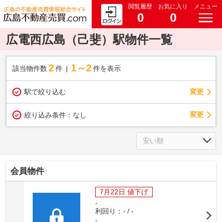
閲覧履歴
お気に入り
メニュー
0
0
広電西広島（己斐）駅物件一覧
2
1～2
該当物件数
件
件を表示
駅で絞り込む
変更
変更
絞り込み条件：
なし
会員物件
7月22日 値下げ
-
利回り：- / -
-