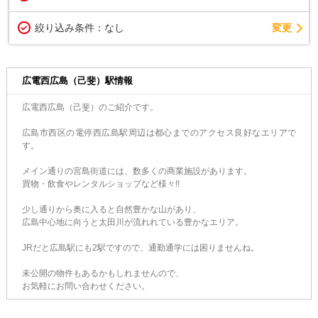
変更
絞り込み条件：
なし
広電西広島（己斐）駅情報
広電西広島（己斐）のご紹介です。
広島市西区の電停西広島駅周辺は都心までのアクセス良好なエリアで
す。
メイン通りの宮島街道には、数多くの商業施設があります。
買物・飲食やレンタルショップなど様々!!
少し通りから奥に入ると自然豊かな山があり、
広島中心地に向うと太田川が流れれている豊かなエリア。
JRだと広島駅にも2駅ですので、通勤通学には困りませんね。
未公開の物件もあるかもしれませんので、
お気軽にお問い合わせください。