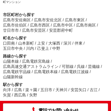
町マンション
市区町村から探す
広島市安佐南区
/
広島市安佐北区
/
広島市東区
/
広島市佐伯区
/
広島市西区
/
広島市中区
/
広島市南区
/
廿日市市
/
広島市安芸区
/
安芸郡府中町
町名から探す
口田南
/
山本新町
/
上安
/
大塚西
/
深川
/
伴東
/
五日市中央
/
川内
/
己斐上
/
中野
路線から探す
山陽本線
/
広島電鉄宮島線
/
広島高速交通アストラムライン
/
可部線
/
呉線
/
芸備線
/
広島電鉄宇品線
/
広島電鉄本線
/
広島電鉄江波線
/
山陽新幹線
駅から探す
向洋
/
広島
/
楽々園
/
五日市
/
天神川
/
安芸矢口
/
古江
/
矢賀
/
西広島
/
矢野
電話でお問い合わせ