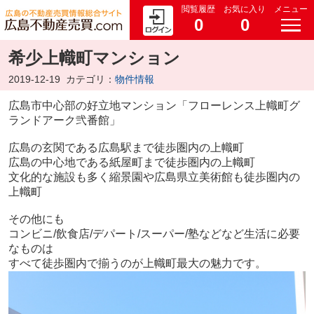
閲覧履歴
お気に入り
メニュー
0
0
希少上幟町マンション
2019-12-19
カテゴリ：
物件情報
広島市中心部の好立地マンション「フローレンス上幟町グ
ランドアーク弐番館」
広島の玄関である広島駅まで徒歩圏内の上幟町
広島の中心地である紙屋町まで徒歩圏内の上幟町
文化的な施設も多く縮景園や広島県立美術館も徒歩圏内の
上幟町
その他にも
コンビニ/飲食店/デパート/スーパー/塾などなど生活に必要
なものは
すべて徒歩圏内で揃うのが上幟町最大の魅力です。