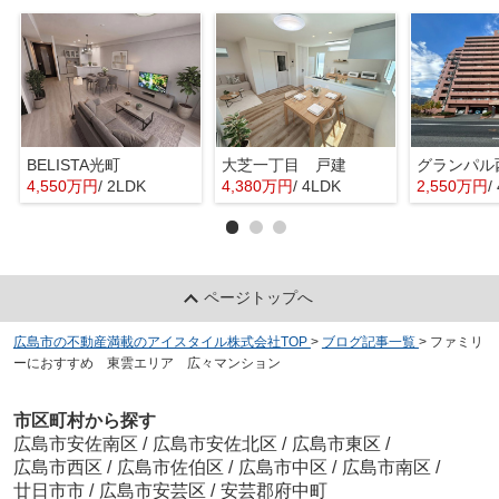
BELISTA光町
大芝一丁目 戸建
グランパル
4,550万円
/ 2LDK
4,380万円
/ 4LDK
2,550万円
/
ページトップへ
広島市の不動産満載のアイスタイル株式会社TOP
>
ブログ記事一覧
>
ファミリ
ーにおすすめ 東雲エリア 広々マンション
市区町村から探す
広島市安佐南区
/
広島市安佐北区
/
広島市東区
/
広島市西区
/
広島市佐伯区
/
広島市中区
/
広島市南区
/
廿日市市
/
広島市安芸区
/
安芸郡府中町