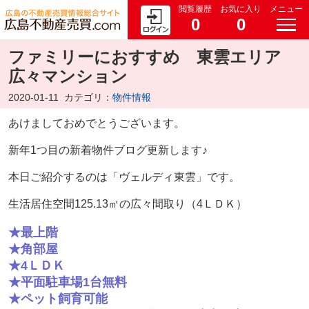
閲覧履歴
お気に入り
メニュー
0
0
ファミリーにおすすめ 東雲エリア
広々マンション
2020-01-11
カテゴリ：
物件情報
あけましておめでとうございます。
新年1つ目の新着物件ブログ更新します♪
本日ご紹介するのは「ヴェルディ東雲」です。
生活居住空間125.13㎡の広々間取り（4ＬＤＫ）
★
最上階
★
角部屋
★
4ＬＤＫ
★
平面駐車場1台無料
★
ペット飼育可能