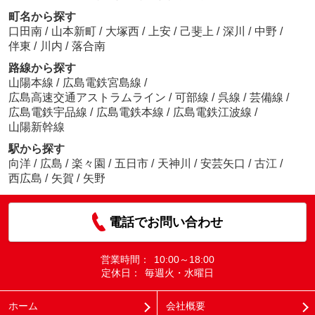
町名から探す
口田南
/
山本新町
/
大塚西
/
上安
/
己斐上
/
深川
/
中野
/
伴東
/
川内
/
落合南
路線から探す
山陽本線
/
広島電鉄宮島線
/
広島高速交通アストラムライン
/
可部線
/
呉線
/
芸備線
/
広島電鉄宇品線
/
広島電鉄本線
/
広島電鉄江波線
/
山陽新幹線
駅から探す
向洋
/
広島
/
楽々園
/
五日市
/
天神川
/
安芸矢口
/
古江
/
西広島
/
矢賀
/
矢野
電話でお問い合わせ
営業時間：
10:00～18:00
定休日：
毎週火・水曜日
ホーム
会社概要