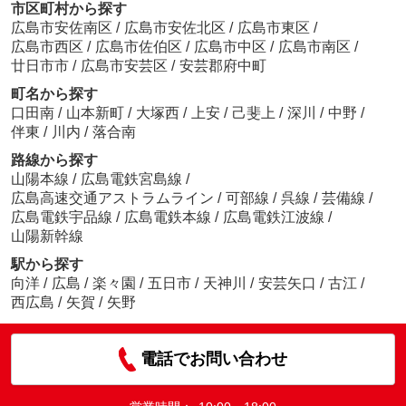
市区町村から探す
広島市安佐南区
/
広島市安佐北区
/
広島市東区
/
広島市西区
/
広島市佐伯区
/
広島市中区
/
広島市南区
/
廿日市市
/
広島市安芸区
/
安芸郡府中町
町名から探す
口田南
/
山本新町
/
大塚西
/
上安
/
己斐上
/
深川
/
中野
/
伴東
/
川内
/
落合南
路線から探す
山陽本線
/
広島電鉄宮島線
/
広島高速交通アストラムライン
/
可部線
/
呉線
/
芸備線
/
広島電鉄宇品線
/
広島電鉄本線
/
広島電鉄江波線
/
山陽新幹線
駅から探す
向洋
/
広島
/
楽々園
/
五日市
/
天神川
/
安芸矢口
/
古江
/
西広島
/
矢賀
/
矢野
電話でお問い合わせ