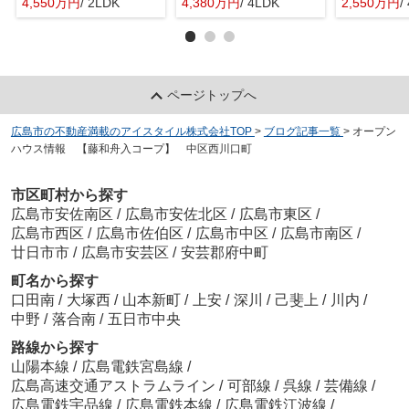
4,550万円
/ 2LDK
4,380万円
/ 4LDK
2,550万円
/
ページトップへ
広島市の不動産満載のアイスタイル株式会社TOP
>
ブログ記事一覧
>
オープン
ハウス情報 【藤和舟入コープ】 中区西川口町
市区町村から探す
広島市安佐南区
/
広島市安佐北区
/
広島市東区
/
広島市西区
/
広島市佐伯区
/
広島市中区
/
広島市南区
/
廿日市市
/
広島市安芸区
/
安芸郡府中町
町名から探す
口田南
/
大塚西
/
山本新町
/
上安
/
深川
/
己斐上
/
川内
/
中野
/
落合南
/
五日市中央
路線から探す
山陽本線
/
広島電鉄宮島線
/
広島高速交通アストラムライン
/
可部線
/
呉線
/
芸備線
/
広島電鉄宇品線
/
広島電鉄本線
/
広島電鉄江波線
/