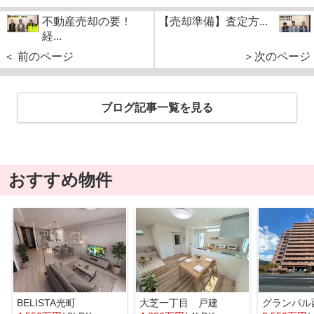
不動産売却の要！
【売却準備】査定方...
経...
＜ 前のページ
＞次のページ
ブログ記事一覧を見る
おすすめ物件
BELISTA光町
大芝一丁目 戸建
グランパル