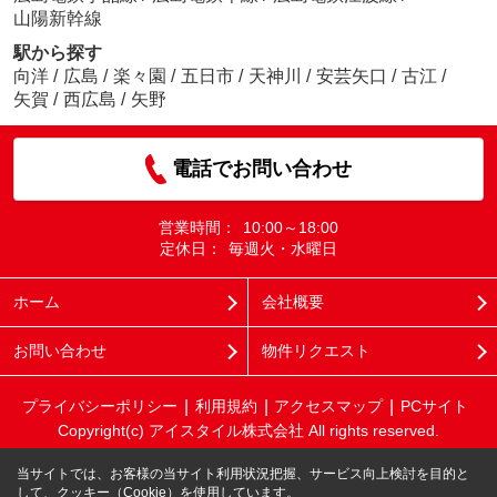
山陽新幹線
駅から探す
向洋
/
広島
/
楽々園
/
五日市
/
天神川
/
安芸矢口
/
古江
/
矢賀
/
西広島
/
矢野
電話でお問い合わせ
営業時間：
10:00～18:00
定休日：
毎週火・水曜日
ホーム
会社概要
お問い合わせ
物件リクエスト
プライバシーポリシー
利用規約
アクセスマップ
PCサイト
Copyright(c) アイスタイル株式会社 All rights reserved.
当サイトでは、お客様の当サイト利用状況把握、サービス向上検討を目的と
して、クッキー（Cookie）を使用しています。