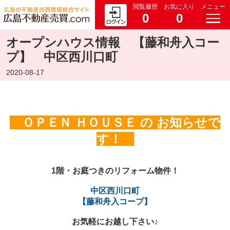
閲覧履歴
お気に入り
メニュー
0
0
オープンハウス情報 【藤和舟入コー
プ】 中区西川口町
2020-08-17
ＯＰＥＮ ＨＯＵＳＥ の お知らせで
す！
1階・お庭つきのリフォーム物件！
中区西川口町
【藤和舟入コープ】
お気軽にお越し下さい♪