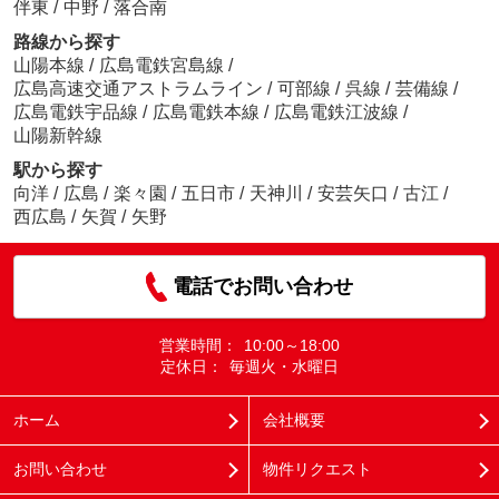
伴東
/
中野
/
落合南
路線から探す
山陽本線
/
広島電鉄宮島線
/
広島高速交通アストラムライン
/
可部線
/
呉線
/
芸備線
/
広島電鉄宇品線
/
広島電鉄本線
/
広島電鉄江波線
/
山陽新幹線
駅から探す
向洋
/
広島
/
楽々園
/
五日市
/
天神川
/
安芸矢口
/
古江
/
西広島
/
矢賀
/
矢野
電話でお問い合わせ
営業時間：
10:00～18:00
定休日：
毎週火・水曜日
ホーム
会社概要
お問い合わせ
物件リクエスト