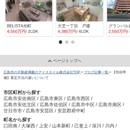
BELISTA光町
大芝一丁目 戸建
グランパル
4,550万円
/ 2LDK
4,380万円
/ 4LDK
2,550万円
/
ページトップへ
広島市の不動産満載のアイスタイル株式会社TOP
>
ブログ記事一覧
>
【売却準
備】査定方法の違いについて
市区町村から探す
広島市安佐南区
/
広島市東区
/
広島市西区
/
広島市安佐北区
/
広島市佐伯区
/
広島市中区
/
広島市南区
/
廿日市市
/
広島市安芸区
/
安芸郡府中町
町名から探す
口田南
/
大塚西
/
上安
/
山本新町
/
己斐上
/
深川
/
川内
/