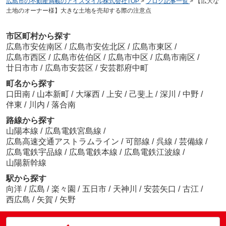
広島市の不動産満載のアイスタイル株式会社TOP
>
ブログ記事一覧
>
【広大な
土地のオーナー様】大きな土地を売却する際の注意点
市区町村から探す
広島市安佐南区
/
広島市安佐北区
/
広島市東区
/
広島市西区
/
広島市佐伯区
/
広島市中区
/
広島市南区
/
廿日市市
/
広島市安芸区
/
安芸郡府中町
町名から探す
口田南
/
山本新町
/
大塚西
/
上安
/
己斐上
/
深川
/
中野
/
伴東
/
川内
/
落合南
路線から探す
山陽本線
/
広島電鉄宮島線
/
広島高速交通アストラムライン
/
可部線
/
呉線
/
芸備線
/
広島電鉄宇品線
/
広島電鉄本線
/
広島電鉄江波線
/
山陽新幹線
駅から探す
向洋
/
広島
/
楽々園
/
五日市
/
天神川
/
安芸矢口
/
古江
/
西広島
/
矢賀
/
矢野