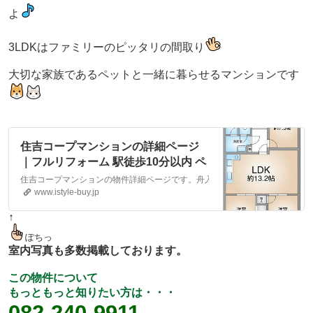
よ
3LDKはファミリーのピッタリの間取り
大切な家族であるペットと一緒に暮らせるマンションです
住吉コープマンションの詳細ページ
｜フルリフォーム 駅徒歩10分以内 ペ
ット可｜広島市の不動産ならアイス
住吉コープマンションの物件詳細ページです。舟入本町駅周辺の中古マンシ
タイル株式会社
www.istyle-buy.jp
↑
ぽちっ
室内写真も多数掲載しております。
この物件について
もっともっと知りたい方は・・・
082-240-9911