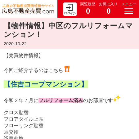
閲覧履歴
お気に入り
メニュー
0
0
【物件情報】中区のフルリフォームマ
ンション！
2020-10-22
【売買物件情報】
今回ご紹介するのはこちら
【住吉コープマンション】
令和２年７月に
フルリフォーム済み
のお部屋です
クロス貼替
フロアタイル上貼
フローリング貼替
扉交換
浴室交換