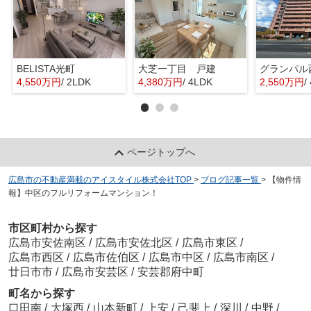
BELISTA光町
大芝一丁目 戸建
グランパル
4,550万円
/ 2LDK
4,380万円
/ 4LDK
2,550万円
/
ページトップへ
広島市の不動産満載のアイスタイル株式会社TOP
>
ブログ記事一覧
>
【物件情
報】中区のフルリフォームマンション！
市区町村から探す
広島市安佐南区
/
広島市安佐北区
/
広島市東区
/
広島市西区
/
広島市佐伯区
/
広島市中区
/
広島市南区
/
廿日市市
/
広島市安芸区
/
安芸郡府中町
町名から探す
口田南
/
大塚西
/
山本新町
/
上安
/
己斐上
/
深川
/
中野
/