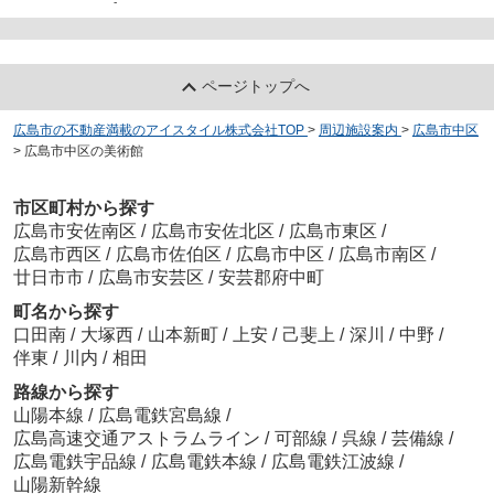
-
ページトップへ
広島市の不動産満載のアイスタイル株式会社TOP
>
周辺施設案内
>
広島市中区
>
広島市中区の美術館
市区町村から探す
広島市安佐南区
/
広島市安佐北区
/
広島市東区
/
広島市西区
/
広島市佐伯区
/
広島市中区
/
広島市南区
/
廿日市市
/
広島市安芸区
/
安芸郡府中町
町名から探す
口田南
/
大塚西
/
山本新町
/
上安
/
己斐上
/
深川
/
中野
/
伴東
/
川内
/
相田
路線から探す
山陽本線
/
広島電鉄宮島線
/
広島高速交通アストラムライン
/
可部線
/
呉線
/
芸備線
/
広島電鉄宇品線
/
広島電鉄本線
/
広島電鉄江波線
/
山陽新幹線