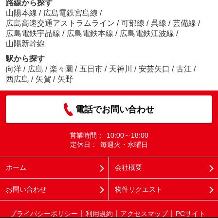
路線から探す
山陽本線
/
広島電鉄宮島線
/
広島高速交通アストラムライン
/
可部線
/
呉線
/
芸備線
/
広島電鉄宇品線
/
広島電鉄本線
/
広島電鉄江波線
/
山陽新幹線
駅から探す
向洋
/
広島
/
楽々園
/
五日市
/
天神川
/
安芸矢口
/
古江
/
西広島
/
矢賀
/
矢野
電話でお問い合わせ
営業時間：
10:00～18:00
定休日：
毎週火・水曜日
ホーム
会社概要
お問い合わせ
物件リクエスト
プライバシーポリシー
利用規約
アクセスマップ
PCサイト