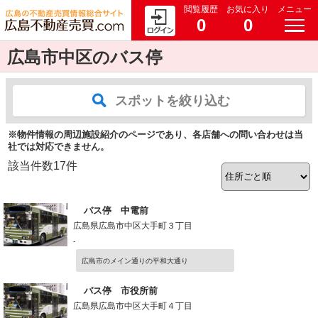
閲覧履歴
お気に入り
メニュー
0
0
広島市中区のバス停
スポットを絞り込む
※物件情報の周辺施設紹介のページであり、各店舗への問い合わせは当
社では対応できません。
該当件数
17
件
バス停 中電前
広島県広島市中区大手町３丁目
-
広島市のメイン通りの平和大通り
バス停 市役所前
広島県広島市中区大手町４丁目