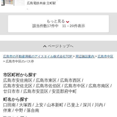
広島電鉄本線 立町駅
-
もっと見る
該当件数17件中
11
－
20
件表示
ページトップへ
広島市の不動産満載のアイスタイル株式会社TOP
>
周辺施設案内
>
広島市中区
>
広島市中区のバス停
市区町村から探す
広島市安佐南区
/
広島市東区
/
広島市西区
/
広島市安佐北区
/
広島市佐伯区
/
広島市中区
/
広島市南区
/
廿日市市
/
広島市安芸区
/
安芸郡府中町
町名から探す
口田南
/
大塚西
/
上安
/
山本新町
/
己斐上
/
深川
/
川内
/
伴東
/
中野
/
落合南