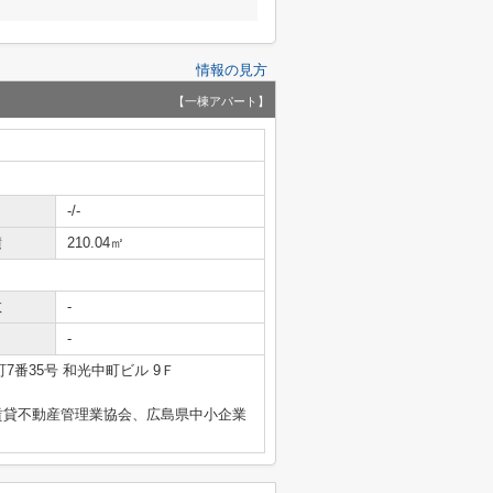
情報の見方
【一棟アパート】
-/-
積
210.04㎡
数
-
-
7番35号 和光中町ビル 9Ｆ
賃貸不動産管理業協会、広島県中小企業