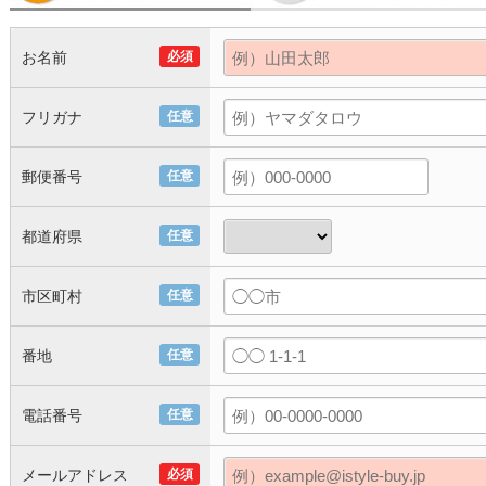
お名前
必須
フリガナ
任意
郵便番号
任意
都道府県
任意
市区町村
任意
番地
任意
電話番号
任意
メールアドレス
必須