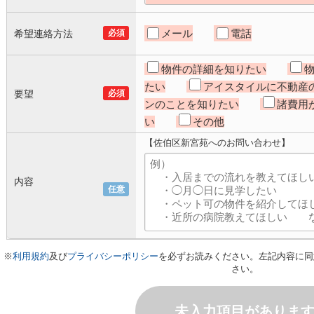
メール
電話
希望連絡方法
必須
物件の詳細を知りたい
たい
アイスタイルに不動産
要望
必須
ンのことを知りたい
諸費用
い
その他
【佐伯区新宮苑へのお問い合わせ】
内容
任意
※
利用規約
及び
プライバシーポリシー
を必ずお読みください。左記内容に同
さい。
未入力項目がありま