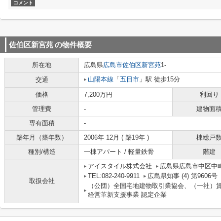
コメント
佐伯区新宮苑
の物件概要
所在地
広島県
広島市佐伯区
新宮苑
1-
山陽本線
「
五日市
」駅 徒歩15分
交通
価格
7,200万円
利回り
管理費
-
建物面
専有面積
-
築年月（築年数）
2006年 12月 ( 築19年 )
棟総戸
種別/構造
一棟アパート / 軽量鉄骨
階建
アイスタイル株式会社
広島県広島市中区中町
TEL:082-240-9911
広島県知事 (4) 第9606号
取扱会社
（公団）全国宅地建物取引業協会、（一社）
経営革新支援事業 認定企業