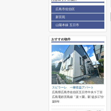
広島市佐伯区
新宮苑
山陽本線 五日市
おすすめ物件
スピラーレ 一棟収益アパート
広島県広島市佐伯区五日市中央５丁目
広島電鉄宮島線「楽々園」駅 徒歩17分
築8年