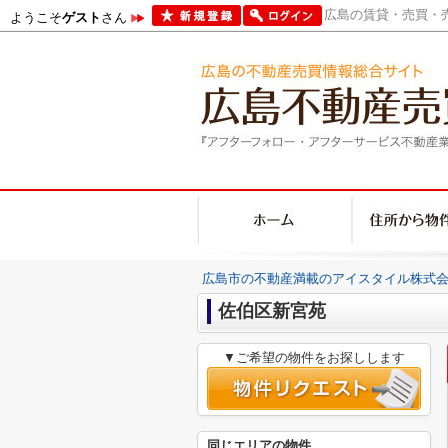
広島の賃貸・売買・売
ようこそ
ゲスト
さん
広島市の不動産満載のアイスタイル株式会
佐伯区新宮苑
▼ご希望の物件をお探しします
同じエリアの物件