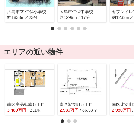
広島市立 仁保小学校
広島市仁保中学校
約1833m／23分
約1296m／17分
約1233m／
エリアの近い物件
南区宇品御幸５丁目
南区皆実町５丁目
南区比治山
3,480
万
円
/ 2LDK
2,980
万
円
/ 86.53㎡
2,980
万
円