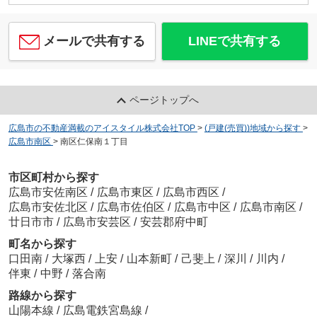
メールで共有する
LINEで共有する
ページトップへ
広島市の不動産満載のアイスタイル株式会社TOP
>
(戸建(売買))地域から探す
>
広島市南区
>
南区仁保南１丁目
市区町村から探す
広島市安佐南区
/
広島市東区
/
広島市西区
/
広島市安佐北区
/
広島市佐伯区
/
広島市中区
/
広島市南区
/
廿日市市
/
広島市安芸区
/
安芸郡府中町
町名から探す
口田南
/
大塚西
/
上安
/
山本新町
/
己斐上
/
深川
/
川内
/
伴東
/
中野
/
落合南
路線から探す
山陽本線
/
広島電鉄宮島線
/