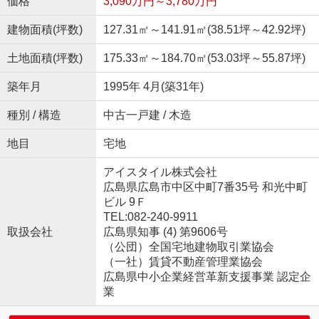
価格
3,090万円～3,780万円
建物面積(坪数)
127.31㎡～141.91㎡(38.51坪～42.92坪)
土地面積(坪数)
175.33㎡～184.70㎡(53.03坪～55.87坪)
築年月
1995年 4月(築31年)
種別 / 構造
中古一戸建 / 木造
地目
宅地
アイスタイル株式会社
広島県広島市中区中町7番35号 和光中町
ビル 9Ｆ
TEL:082-240-9911
取扱会社
広島県知事 (4) 第9606号
（公団）全国宅地建物取引業協会
（一社）賃貸不動産管理業協会
広島県中小企業経営革新支援事業 認定企
業