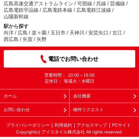
広島高速交通アストラムライン
/
可部線
/
呉線
/
芸備線
/
広島電鉄宇品線
/
広島電鉄本線
/
広島電鉄江波線
/
山陽新幹線
駅から探す
向洋
/
広島
/
楽々園
/
五日市
/
天神川
/
安芸矢口
/
古江
/
西広島
/
矢賀
/
矢野
電話でお問い合わせ
営業時間：
10:00～18:00
定休日：
毎週火・水曜日
ホーム
会社概要
お問い合わせ
物件リクエスト
プライバシーポリシー
利用規約
アクセスマップ
PCサイト
Copyright(c) アイスタイル株式会社 All rights reserved.