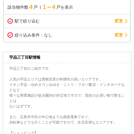
4
1～4
該当物件数
戸
戸を表示
駅で絞り込む
変更
変更
絞り込み条件：
なし
宇品三丁目駅情報
宇品三丁目のご紹介です。
人気の宇品エリアは買物充実の利便性の高いエリアです。
イオン宇品・ゆめタウンみゆき・ニトリ・フタバ書店・ドンキホーテな
どなど、
様々な商業施設が徒歩圏内の好立地ですので、普段のお買い物で困るこ
とは
ないはずです。
また、広島市中区の中心地までも路面電車ですぐ。
自転車などでも行くことが可能ですので、生活至便なエリアです。
【ショッピング】