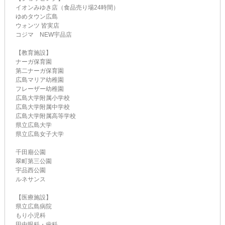
イオンみゆき店（食品売り場24時間）
ゆめタウン広島
ウォンツ 皆実店
コジマ NEW宇品店
【教育施設】
ナーガ保育園
第二ナーガ保育園
広島マリア幼稚園
フレーザー幼稚園
広島大学附属小学校
広島大学附属中学校
広島大学附属高等学校
県立広島大学
県立広島女子大学
千田廟公園
翠町第三公園
宇品西公園
ルネサンス
【医療施設】
県立広島病院
もり小児科
田中眼科・歯科