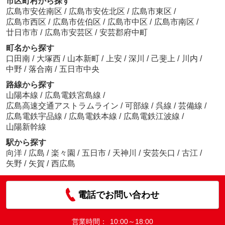
市区町村から探す
広島市安佐南区
/
広島市安佐北区
/
広島市東区
/
広島市西区
/
広島市佐伯区
/
広島市中区
/
広島市南区
/
廿日市市
/
広島市安芸区
/
安芸郡府中町
町名から探す
口田南
/
大塚西
/
山本新町
/
上安
/
深川
/
己斐上
/
川内
/
中野
/
落合南
/
五日市中央
路線から探す
山陽本線
/
広島電鉄宮島線
/
広島高速交通アストラムライン
/
可部線
/
呉線
/
芸備線
/
広島電鉄宇品線
/
広島電鉄本線
/
広島電鉄江波線
/
山陽新幹線
駅から探す
向洋
/
広島
/
楽々園
/
五日市
/
天神川
/
安芸矢口
/
古江
/
矢野
/
矢賀
/
西広島
電話でお問い合わせ
営業時間：
10:00～18:00