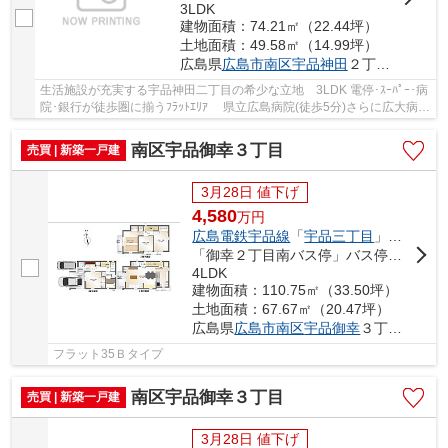
3LDK
建物面積：74.21㎡（22.44坪）
土地面積：49.58㎡（14.99坪）
広島県
広島市南区
宇品神田
２丁目11-
生活施設が充実する宇品神田二丁目の希少な立地 3LDK 電停･ｽｰﾊﾟｰ･病
院･銀行が徒歩圏に揃うﾌﾗｯﾄｴﾘｱ 県立広島病院(徒歩5分)さらに広大病院
(車約7分) 高度先進医療が身近にある環境 ...
南区宇品御幸３丁目
売買 | 新築一戸建
3月28日 値下げ
4,580
万
円
広島電鉄宇品線
「
宇品三丁目
」駅 徒歩2分
「御幸２丁目南バス停」バス停下車 徒歩3分
4LDK
建物面積：110.75㎡（33.50坪）
土地面積：67.67㎡（20.47坪）
広島県
広島市南区
宇品御幸
３丁目3-
フラット35Ｂタイプ
南区宇品御幸３丁目
売買 | 新築一戸建
3月28日 値下げ