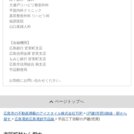
大瀬戸リハビリ整形外科
平賀内科クリニック
真田整形外科 リハビリ科
福原医院
山口産婦人科
【金融機関】
広島銀行 皆実町支店
広島信用金庫 皆実支店
もみじ銀行 皆実町支店
広島市信用組合 南支店
宇品郵便局
お気軽にお問い合わせください。
ページトップへ
広島市の不動産満載のアイスタイル株式会社TOP
>
(戸建(売買))路線・駅から
探す
>
広島電鉄広島電鉄宇品線
>
宇品三丁目駅の戸建(売買)