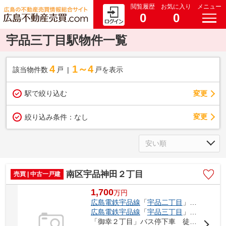
閲覧履歴
お気に入り
メニュー
0
0
宇品三丁目駅物件一覧
4
1～4
該当物件数
戸
戸を表示
駅で絞り込む
変更
変更
絞り込み条件：
なし
南区宇品神田２丁目
売買 | 中古一戸建
1,700
万
円
広島電鉄宇品線
「
宇品二丁目
」駅 徒歩2分
広島電鉄宇品線
「
宇品三丁目
」駅 徒歩3分
「御幸２丁目」バス停下車 徒歩3分