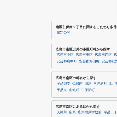
南区仁保南２丁目に関するこだわり条件
限定公開
広島市南区以外の市区町村から探す
広島市中区
広島市東区
広島市西区
安芸郡府中町
安芸郡海田町
安芸郡熊
広島市南区の町名から探す
宇品御幸
仁保南
堀越
向洋新町
旭
宇品東
山城町
仁保新町
広島市南区にある駅から探す
天神川
広島
広大附属学校前
宇品二