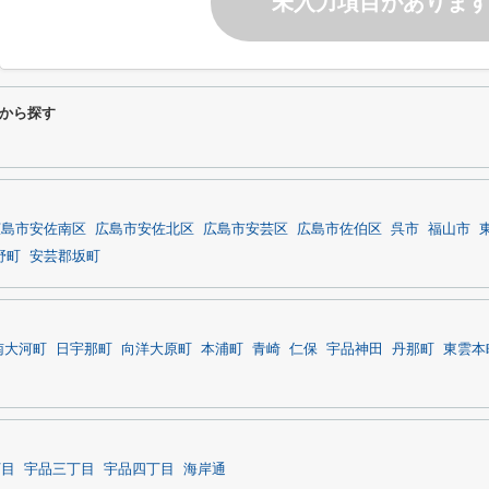
未入力項目がありま
から探す
広島市安佐南区
広島市安佐北区
広島市安芸区
広島市佐伯区
呉市
福山市
野町
安芸郡坂町
南大河町
日宇那町
向洋大原町
本浦町
青崎
仁保
宇品神田
丹那町
東雲本
丁目
宇品三丁目
宇品四丁目
海岸通