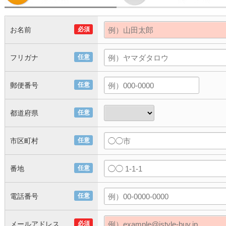
お名前
必須
フリガナ
任意
郵便番号
任意
都道府県
任意
市区町村
任意
番地
任意
電話番号
任意
メールアドレス
必須