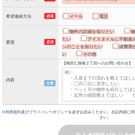
メール
電話
希望連絡方法
必須
物件の詳細を知りたい
たい
アイスタイルに不動産
要望
必須
ンのことを知りたい
諸費用
い
その他
【南区仁保南２丁目へのお問い合わせ】
内容
任意
※
利用規約
及び
プライバシーポリシー
を必ずお読みください。左記内容に同
さい。