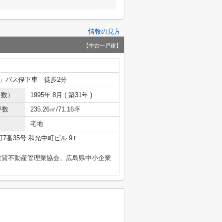
情報の見方
【中古一戸建】
」バス停下車 徒歩2分
年数）
1995年 8月 ( 築31年 )
坪数
235.26㎡/71.16坪
宅地
7番35号 和光中町ビル 9Ｆ
賃貸不動産管理業協会、広島県中小企業