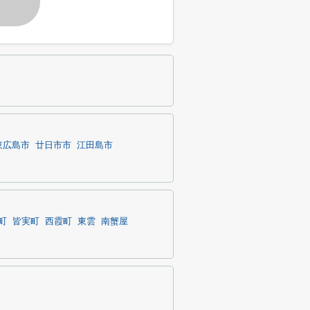
す
東広島市
廿日市市
江田島市
町
皆実町
西霞町
東雲
南蟹屋