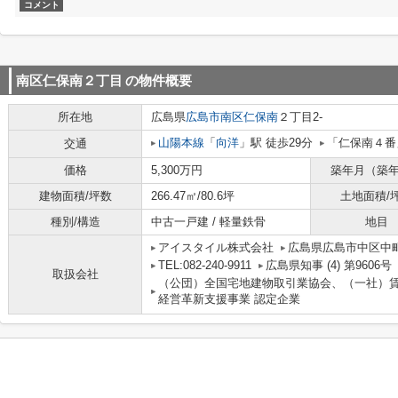
コメント
南区仁保南２丁目
の物件概要
所在地
広島県
広島市南区
仁保南
２丁目2-
山陽本線
「
向洋
」駅 徒歩29分
「仁保南４番
交通
価格
5,300万円
築年月（築
建物面積/坪数
266.47㎡/80.6坪
土地面積/
種別/構造
中古一戸建 / 軽量鉄骨
地目
アイスタイル株式会社
広島県広島市中区中町
TEL:082-240-9911
広島県知事 (4) 第9606号
取扱会社
（公団）全国宅地建物取引業協会、（一社）
経営革新支援事業 認定企業