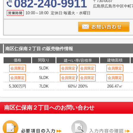
082-240-9911
〒730-0037
広島県広島市中区中町7
10:00～18:00 定休日:毎週火・水曜日
南区仁保南２丁目
の販売物件情報
価格
間取り
建物面積
建ぺい率/容積率
5LDK
/
会員限定
会員限定
会員限定
会員限定
5LDK
/
会員限定
会員限定
会員限定
会員限定
5,300万円
7LDK
60%/ 200%
266.47㎡
南区仁保南２丁目
へのお問い合わせ