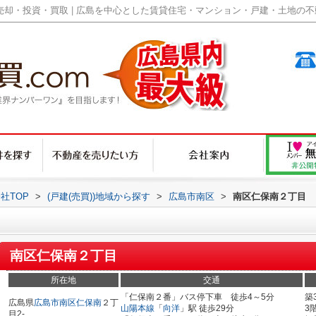
却・投資・買取 | 広島を中心とした賃貸住宅・マンション・戸建・土地の不動産
社TOP
>
(戸建(売買))地域から探す
>
広島市南区
>
南区仁保南２丁目
南区仁保南２丁目
所在地
交通
「仁保南２番」バス停下車 徒歩4～5分
築
広島県
広島市南区
仁保南
２丁
山陽本線
「
向洋
」駅 徒歩29分
3
目2-