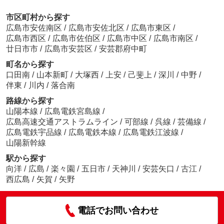
市区町村から探す
広島市安佐南区
/
広島市安佐北区
/
広島市東区
/
広島市西区
/
広島市佐伯区
/
広島市中区
/
広島市南区
/
廿日市市
/
広島市安芸区
/
安芸郡府中町
町名から探す
口田南
/
山本新町
/
大塚西
/
上安
/
己斐上
/
深川
/
中野
/
伴東
/
川内
/
落合南
路線から探す
山陽本線
/
広島電鉄宮島線
/
広島高速交通アストラムライン
/
可部線
/
呉線
/
芸備線
/
広島電鉄宇品線
/
広島電鉄本線
/
広島電鉄江波線
/
山陽新幹線
駅から探す
向洋
/
広島
/
楽々園
/
五日市
/
天神川
/
安芸矢口
/
古江
/
西広島
/
矢賀
/
矢野
電話でお問い合わせ