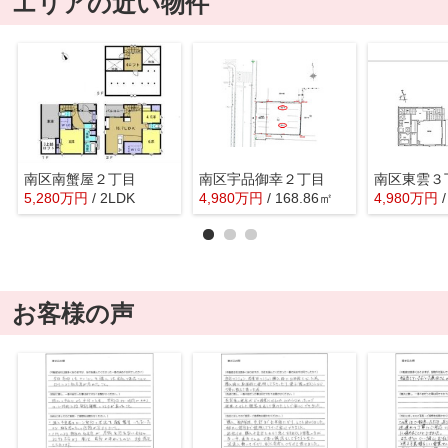
エリアの近い物件
南区南蟹屋２丁目
南区宇品御幸２丁目
南区東雲３
5,280
万
円
/ 2LDK
4,980
万
円
/ 168.86㎡
4,980
万
円
お客様の声