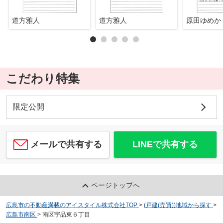
道方雅人
道方雅人
原田ゆめか
こだわり特集
限定公開
メールで共有する
LINEで共有する
ページトップへ
広島市の不動産満載のアイスタイル株式会社TOP
>
(戸建(売買))地域から探す
>
広島市南区
>
南区宇品東６丁目