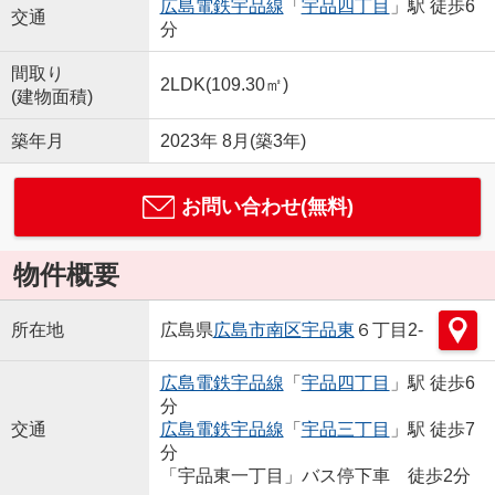
広島電鉄宇品線
「
宇品四丁目
」駅 徒歩6
交通
分
間取り
2LDK(109.30㎡)
(建物面積)
築年月
2023年 8月(築3年)
お問い合わせ(無料)
物件概要
所在地
広島県
広島市南区
宇品東
６丁目2-
広島電鉄宇品線
「
宇品四丁目
」駅 徒歩6
分
交通
広島電鉄宇品線
「
宇品三丁目
」駅 徒歩7
分
「宇品東一丁目」バス停下車 徒歩2分