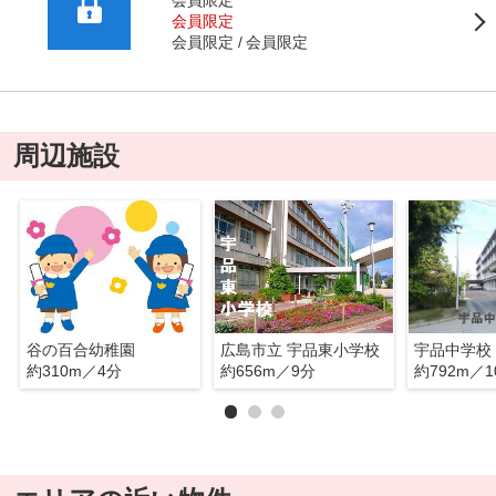
会員限定
会員限定
会員限定
会員限定
周辺施設
谷の百合幼稚園
広島市立 宇品東小学校
宇品中学校
約310m／4分
約656m／9分
約792m／1