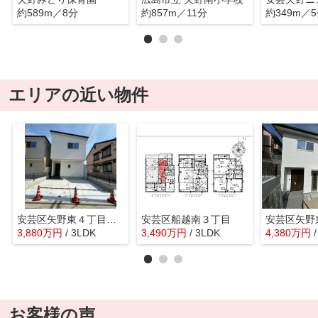
約589m／8分
約857m／11分
約349m／
エリアの近い物件
安芸区矢野東４丁目 №2 新築戸建
安芸区船越南３丁目
3,880
万
円
/ 3LDK
3,490
万
円
/ 3LDK
4,380
万
円
お客様の声