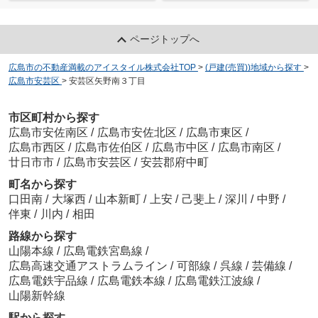
ページトップへ
広島市の不動産満載のアイスタイル株式会社TOP
>
(戸建(売買))地域から探す
>
広島市安芸区
>
安芸区矢野南３丁目
市区町村から探す
広島市安佐南区
/
広島市安佐北区
/
広島市東区
/
広島市西区
/
広島市佐伯区
/
広島市中区
/
広島市南区
/
廿日市市
/
広島市安芸区
/
安芸郡府中町
町名から探す
口田南
/
大塚西
/
山本新町
/
上安
/
己斐上
/
深川
/
中野
/
伴東
/
川内
/
相田
路線から探す
山陽本線
/
広島電鉄宮島線
/
広島高速交通アストラムライン
/
可部線
/
呉線
/
芸備線
/
広島電鉄宇品線
/
広島電鉄本線
/
広島電鉄江波線
/
山陽新幹線
駅から探す