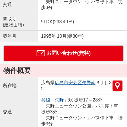
「矢野ニュータウン下」バス停下車 徒
交通
歩3分
間取り
5LDK(233.40㎡)
(建物面積)
築年月
1995年 10月(築30年)
お問い合わせ(無料)
物件概要
広島県
広島市安芸区
矢野南
３丁目3
所在地
5-
呉線
「
矢野
」駅 徒歩17～28分
「矢野ニュータウン公園」バス停下車
交通
徒歩3分
「矢野ニュータウン下」バス停下車 徒
歩3分