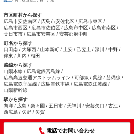
市区町村から探す
広島市安佐南区
/
広島市安佐北区
/
広島市東区
/
広島市西区
/
広島市佐伯区
/
広島市中区
/
広島市南区
/
廿日市市
/
広島市安芸区
/
安芸郡府中町
町名から探す
口田南
/
大塚西
/
山本新町
/
上安
/
己斐上
/
深川
/
中野
/
伴東
/
川内
/
相田
路線から探す
山陽本線
/
広島電鉄宮島線
/
広島高速交通アストラムライン
/
可部線
/
呉線
/
芸備線
/
広島電鉄宇品線
/
広島電鉄本線
/
広島電鉄江波線
/
山陽新幹線
駅から探す
向洋
/
広島
/
楽々園
/
五日市
/
天神川
/
安芸矢口
/
古江
/
西広島
/
矢野
/
矢賀
電話でお問い合わせ