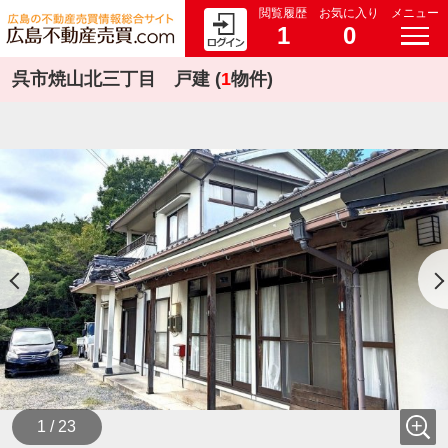
閲覧履歴
お気に入り
メニュー
1
0
呉市焼山北三丁目 戸建 (
1
物件)
1 / 23