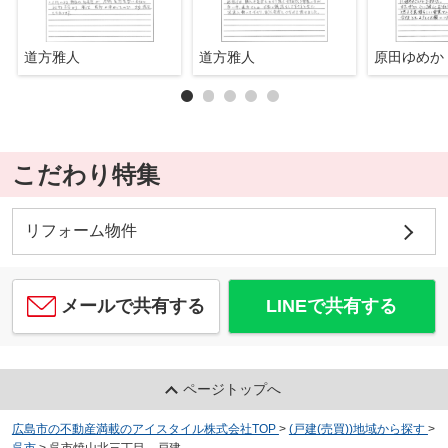
道方雅人
道方雅人
原田ゆめか
こだわり特集
リフォーム物件
メールで共有する
LINEで共有する
ページトップへ
広島市の不動産満載のアイスタイル株式会社TOP
>
(戸建(売買))地域から探す
>
呉市
>
呉市焼山北三丁目 戸建