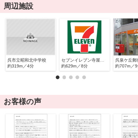
周辺施設
呉市立昭和北中学校
セブンイレブン寺屋敷店
呉泉ケ丘郵
約319m／4分
約629m／8分
約707m／
お客様の声