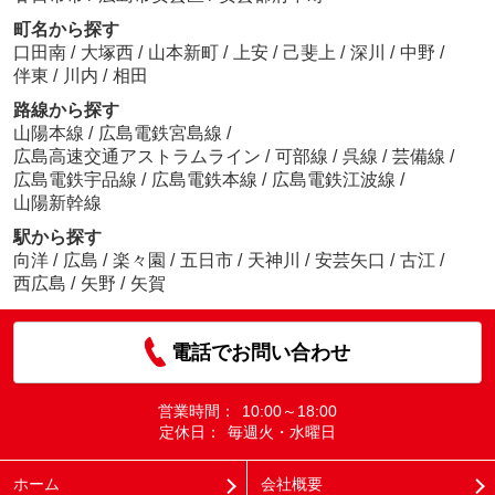
町名から探す
口田南
/
大塚西
/
山本新町
/
上安
/
己斐上
/
深川
/
中野
/
伴東
/
川内
/
相田
路線から探す
山陽本線
/
広島電鉄宮島線
/
広島高速交通アストラムライン
/
可部線
/
呉線
/
芸備線
/
広島電鉄宇品線
/
広島電鉄本線
/
広島電鉄江波線
/
山陽新幹線
駅から探す
向洋
/
広島
/
楽々園
/
五日市
/
天神川
/
安芸矢口
/
古江
/
西広島
/
矢野
/
矢賀
電話でお問い合わせ
営業時間：
10:00～18:00
定休日：
毎週火・水曜日
ホーム
会社概要