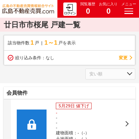
閲覧履歴
お気に入り
メニュー
0
0
廿日市市桜尾 戸建一覧
1
1～1
該当物件数
戸
戸を表示
変更
絞り込み条件：
なし
会員物件
5月29日 値下げ
-
-
-
-
建物面積：-（-）
土地面積：-（-）