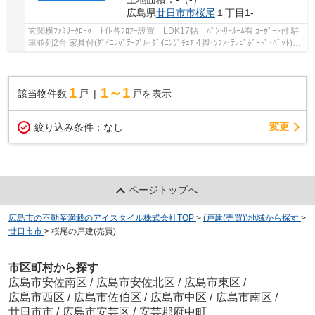
広島県
廿日市市
桜尾
１丁目1-
玄関横ﾌｧﾐﾘｰｸﾛｰｸ ﾄｲﾚ各ﾌﾛｱｰ設置 LDK17帖 ﾊﾟﾝﾄﾘｰﾙｰﾑ有 ｶｰﾎﾟｰﾄ付 駐
車並列2台 家具付(ﾀﾞｲﾆﾝｸﾞﾃｰﾌﾞﾙ･ﾀﾞｲﾆﾝｸﾞﾁｪｱ 4脚･ｿﾌｧ･ﾃﾚﾋﾞﾎﾞｰﾄﾞ･ﾍﾞｯﾄ)
65ｲﾝﾁﾃﾚﾋﾞ設置(ﾘﾋﾞﾝｸﾞ) 15ｲﾝﾁﾎﾟｰﾀﾌﾞﾙﾃﾚﾋﾞ 防...
1
1～1
該当物件数
戸
戸を表示
変更
絞り込み条件：
なし
ページトップへ
広島市の不動産満載のアイスタイル株式会社TOP
>
(戸建(売買))地域から探す
>
廿日市市
>
桜尾の戸建(売買)
市区町村から探す
広島市安佐南区
/
広島市安佐北区
/
広島市東区
/
広島市西区
/
広島市佐伯区
/
広島市中区
/
広島市南区
/
廿日市市
/
広島市安芸区
/
安芸郡府中町