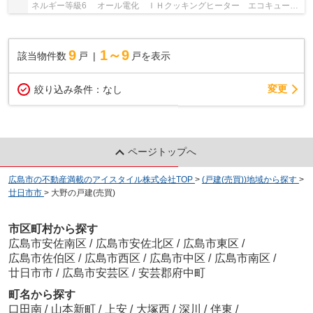
ネルギー等級6 オール電化 ＩＨクッキングヒーター エコキュー
ト
9
1～9
該当物件数
戸
戸を表示
変更
絞り込み条件：
なし
ページトップへ
広島市の不動産満載のアイスタイル株式会社TOP
>
(戸建(売買))地域から探す
>
廿日市市
>
大野の戸建(売買)
市区町村から探す
広島市安佐南区
/
広島市安佐北区
/
広島市東区
/
広島市佐伯区
/
広島市西区
/
広島市中区
/
広島市南区
/
廿日市市
/
広島市安芸区
/
安芸郡府中町
町名から探す
口田南
/
山本新町
/
上安
/
大塚西
/
深川
/
伴東
/