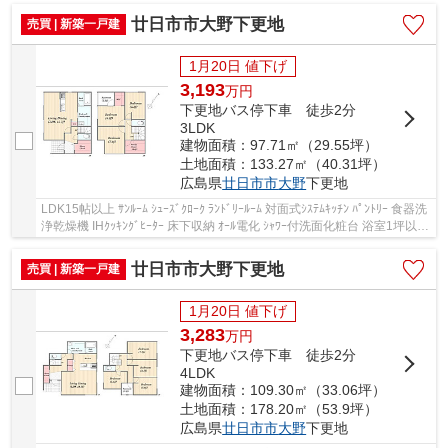
廿日市市大野下更地
売買 | 新築一戸建
1月20日 値下げ
3,193
万
円
下更地バス停下車 徒歩2分
3LDK
建物面積：97.71㎡（29.55坪）
土地面積：133.27㎡（40.31坪）
広島県
廿日市市
大野
下更地
LDK15帖以上 ｻﾝﾙｰﾑ ｼｭｰｽﾞｸﾛｰｸ ﾗﾝﾄﾞﾘｰﾙｰﾑ 対面式ｼｽﾃﾑｷｯﾁﾝ ﾊﾟﾝﾄﾘｰ 食器洗
浄乾燥機 IHｸｯｷﾝｸﾞﾋｰﾀｰ 床下収納 ｵｰﾙ電化 ｼｬﾜｰ付洗面化粧台 浴室1坪以上
TVﾓﾆﾀｰ付ｲﾝﾀｰﾎﾝ ｴｺｷｭｰﾄ 大野東小学校徒...
廿日市市大野下更地
売買 | 新築一戸建
1月20日 値下げ
3,283
万
円
下更地バス停下車 徒歩2分
4LDK
建物面積：109.30㎡（33.06坪）
土地面積：178.20㎡（53.9坪）
広島県
廿日市市
大野
下更地