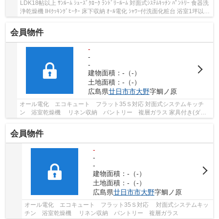
LDK18帖以上 ｻﾝﾙｰﾑ ｼｭｰｽﾞｸﾛｰｸ ﾗﾝﾄﾞﾘｰﾙｰﾑ 対面式ｼｽﾃﾑｷｯﾁﾝ ﾊﾟﾝﾄﾘｰ 食器洗
浄乾燥機 IHｸｯｷﾝｸﾞﾋｰﾀｰ 床下収納 ｵｰﾙ電化 ｼｬﾜｰ付洗面化粧台 浴室1坪以上
TVﾓﾆﾀｰ付ｲﾝﾀｰﾎﾝ ｴｺｷｭｰﾄ 大野東小学校徒...
会員物件
-
-
-
建物面積：-（-）
土地面積：-（-）
広島県
廿日市市
大野
字鯛ノ原
オール電化 エコキュート フラット35Ｓ対応 対面式システムキッチ
ン 浴室乾燥機 リネン収納 パントリー 複層ガラス 家具付き(ダイ
ニングテーブル・ダイニングチェア4脚・ リビ...
会員物件
-
-
-
建物面積：-（-）
土地面積：-（-）
広島県
廿日市市
大野
字鯛ノ原
オール電化 エコキュート フラット35Ｓ対応 対面式システムキッ
チン 浴室乾燥機 リネン収納 パントリー 複層ガラス