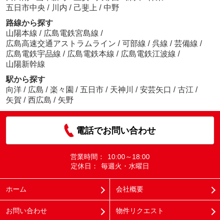
五日市中央
/
川内
/
己斐上
/
中野
路線から探す
山陽本線
/
広島電鉄宮島線
/
広島高速交通アストラムライン
/
可部線
/
呉線
/
芸備線
/
広島電鉄宇品線
/
広島電鉄本線
/
広島電鉄江波線
/
山陽新幹線
駅から探す
向洋
/
広島
/
楽々園
/
五日市
/
天神川
/
安芸矢口
/
古江
/
矢賀
/
西広島
/
矢野
電話でお問い合わせ
営業時間：
10:00～18:00
定休日：
毎週火・水曜日
ホーム
会社概要
お問い合わせ
物件リクエスト