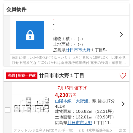
会員物件
-
-
-
-
建物面積：-（-）
土地面積：-（-）
広島県
廿日市市
大野
１丁目5-
家計に優しいｵｰﾙ電化住宅 ゆったりくつろげる広々18帖LDK LDKを見
渡せる開放的な ﾍﾟﾆﾝｼｭﾗｷｯﾁﾝは食器洗浄乾燥機付 充実の設備＋家事動線
良 小学校･ｺﾝﾋﾞﾆ･ｽｰﾊﾟｰなど徒歩15分圏内に生活...
廿日市市大野１丁目
売買 | 新築一戸建
7月15日 値下げ
4,230
万
円
山陽本線
「
大野浦
」駅 徒歩17分
4LDK
建物面積：106.82㎡（32.31坪）
土地面積：132.01㎡（39.93坪）
広島県
廿日市市
大野
１丁目11-
フラット35Ｓ金利Ａ(省エネルギー性) ＺＥＨ水準断熱等級5 一次エ