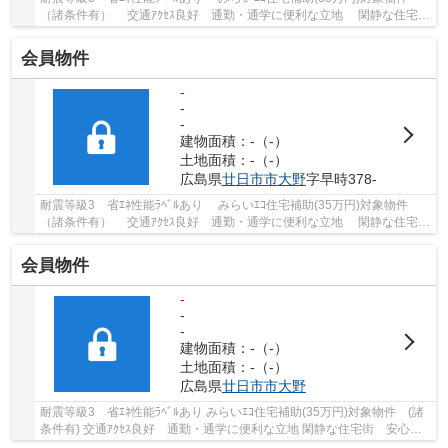
（諸条件有） 交通ｱｸｾｽ良好 通勤・通学に便利な立地 閑静な住宅
街 安心のｵｰﾙ電化住宅 ﾙｰﾌﾊﾞﾙｺﾆｰ除外面積：95...
会員物件
-
-
-
建物面積：-（-）
土地面積：-（-）
広島県
廿日市市
大野
字早時378-
耐震等級3 省ｴﾈ性能ﾗﾍﾞﾙあり みらいｴｺ住宅補助(35万円)対象物件
（諸条件有） 交通ｱｸｾｽ良好 通勤・通学に便利な立地 閑静な住宅
街 安心のｵｰﾙ電化住宅 ﾙｰﾌﾊﾞﾙｺﾆｰ除外面積：98...
会員物件
-
-
-
建物面積：-（-）
土地面積：-（-）
広島県
廿日市市
大野
耐震等級3 省ｴﾈ性能ﾗﾍﾞﾙあり みらいｴｺ住宅補助(35万円)対象物件 (諸
条件有) 交通ｱｸｾｽ良好 通勤・通学に便利な立地 閑静な住宅街 安心のｵ
ｰﾙ電化住宅 ﾙｰﾌﾊﾞﾙｺﾆｰ除外面積：98.82㎡ ...