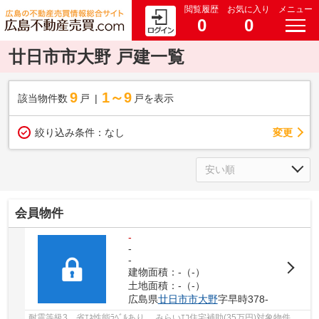
閲覧履歴
お気に入り
メニュー
0
0
廿日市市大野 戸建一覧
9
1～9
該当物件数
戸
戸を表示
変更
絞り込み条件：
なし
会員物件
-
-
-
建物面積：-（-）
土地面積：-（-）
広島県
廿日市市
大野
字早時378-
耐震等級3 省ｴﾈ性能ﾗﾍﾞﾙあり みらいｴｺ住宅補助(35万円)対象物件