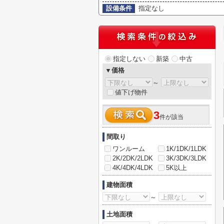
設備条件
指定なし
指定しない
新築
中古
▼価格
～
値下げ物件
3
件が該当
間取り
ワンルーム
1K/1DK/1LDK
2K/2DK/2LDK
3K/3DK/3LDK
4K/4DK/4LDK
5K以上
建物面積
～
土地面積