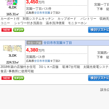
3,450
万円
宮園一丁
4LDK
宮園一丁目バス停
下車 徒
広島県
廿日市市
宮園
２丁目2-
165.31㎡
カーポート付 対面システムキッチン カップボード パントリー 収納
コニー シャワー付き洗面台 温水洗浄便座 モニターホン
廿日市市宮園９丁目
中古一戸建
4,380
万円
宮園西
3LDK
宮園西バス停
下車 徒
広島県
廿日市市
宮園
９丁目2-
224.53㎡
2018年築の店舗付き住宅 3ＤＬＫ+店舗 駐車7台可能 太陽光発電システム4.
食店･事務所に使用可能
該当