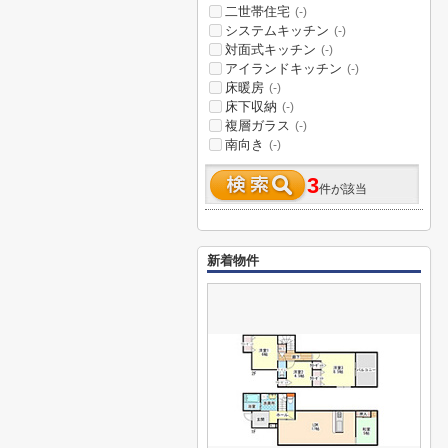
二世帯住宅
(-)
システムキッチン
(-)
対面式キッチン
(-)
アイランドキッチン
(-)
床暖房
(-)
床下収納
(-)
複層ガラス
(-)
南向き
(-)
3
件が該当
新着物件