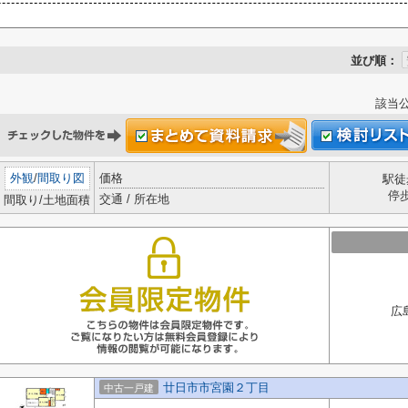
並び順：
該当
外観
/
間取り図
価格
駅徒
停
交通 / 所在地
間取り/土地面積
広
廿日市市宮園２丁目
中古一戸建