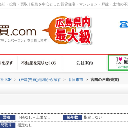
却・投資・買取 | 広島を中心とした賃貸住宅・マンション・戸建・土地の不動産
社TOP
>
(戸建(売買))地域から探す
>
廿日市市
>
宮園の戸建(売買)
面積
下限なし～上限なし
築年数
指定しない
間取り
指定なし