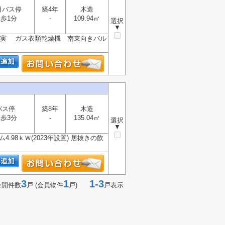
目バス停
築4年
木造
歩1分
-
109.94㎡
選択
▼
充実 ガス衣類乾燥機 南東向きバル
バス停
築8年
木造
歩3分
-
135.04㎡
選択
▼
98ｋＷ(2023年設置) 居抜きの飲
3
1
1-3
公開件数
戸 (会員物件
戸)
戸表示