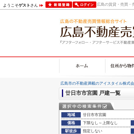
広島の賃貸・売買・売
ようこそ
ゲスト
さん
広島市の不動産満載のアイスタイル株式会
廿日市市宮園 戸建一覧
地域
廿日市市宮園
価格
下限なし～上限なし
駅徒歩
指定しない