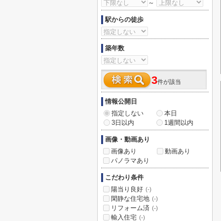
～
駅からの徒歩
築年数
3
件が該当
情報公開日
指定しない
本日
3日以内
1週間以内
画像・動画あり
画像あり
動画あり
パノラマあり
こだわり条件
陽当り良好
(-)
閑静な住宅地
(-)
リフォーム済
(-)
輸入住宅
(-)