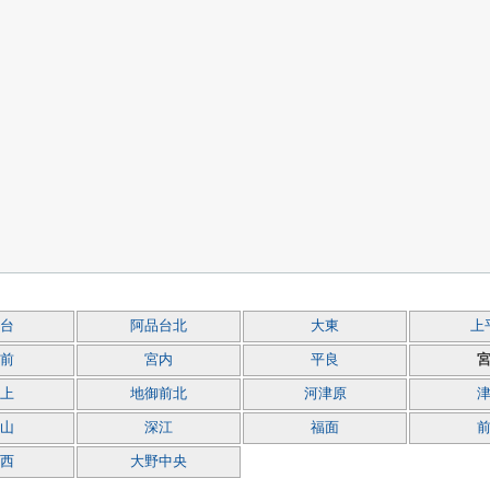
台
阿品台北
大東
上
前
宮内
平良
上
地御前北
河津原
山
深江
福面
西
大野中央