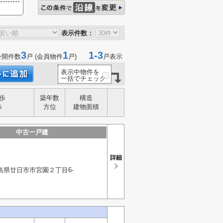
表示件数：
3
1
1-3
公開件数
戸 (会員物件
戸)
戸表示
表示中物件を
一括でチェック
歩
築年数
構造
歩
方位
建物面積
中古一戸建
島県廿日市市宮園２丁目6-