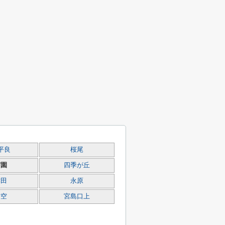
平良
桜尾
宮園
四季が丘
津田
永原
前空
宮島口上