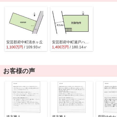
安芸郡府中町清水ヶ丘
安芸郡府中町瀬戸ハイム３丁目
1,100
万
円
/ 109.93㎡
1,400
万
円
/ 180.14㎡
お客様の声
道方雅人
道方雅人
原田ゆめか