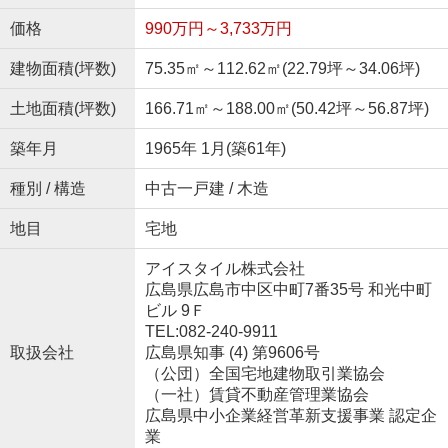
価格
990万円～3,733万円
建物面積(坪数)
75.35㎡～112.62㎡(22.79坪～34.06坪)
土地面積(坪数)
166.71㎡～188.00㎡(50.42坪～56.87坪)
築年月
1965年 1月(築61年)
種別 / 構造
中古一戸建 / 木造
地目
宅地
アイスタイル株式会社
広島県広島市中区中町7番35号 和光中町
ビル 9Ｆ
TEL:082-240-9911
取扱会社
広島県知事 (4) 第9606号
（公団）全国宅地建物取引業協会
（一社）賃貸不動産管理業協会
広島県中小企業経営革新支援事業 認定企
業