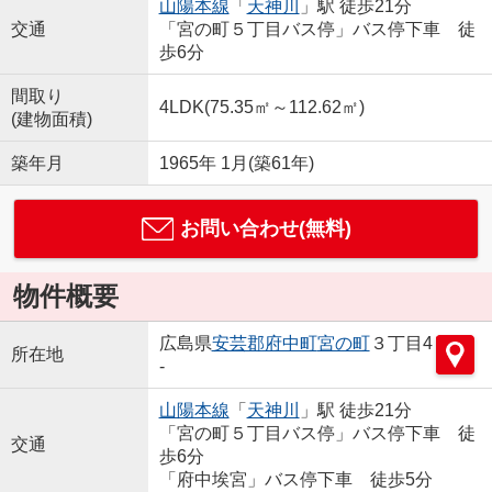
山陽本線
「
天神川
」駅 徒歩21分
交通
「宮の町５丁目バス停」バス停下車 徒
歩6分
間取り
4LDK(75.35㎡～112.62㎡)
(建物面積)
築年月
1965年 1月(築61年)
お問い合わせ(無料)
物件概要
広島県
安芸郡府中町
宮の町
３丁目4
所在地
-
山陽本線
「
天神川
」駅 徒歩21分
「宮の町５丁目バス停」バス停下車 徒
交通
歩6分
「府中埃宮」バス停下車 徒歩5分