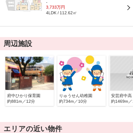
-
3,733万円
112.62㎡
4LDK
周辺施設
府中ひかり保育園
りゅうせん幼稚園
安芸府中高
約881m／12分
約734m／10分
約1469m／
エリアの近い物件