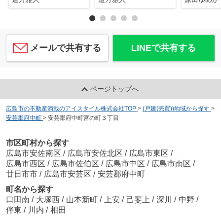
メールで共有する
LINEで共有する
ページトップへ
広島市の不動産満載のアイスタイル株式会社TOP
>
(戸建(売買))地域から探す
>
安芸郡府中町
>
安芸郡府中町宮の町３丁目
市区町村から探す
広島市安佐南区
/
広島市安佐北区
/
広島市東区
/
広島市西区
/
広島市佐伯区
/
広島市中区
/
広島市南区
/
廿日市市
/
広島市安芸区
/
安芸郡府中町
町名から探す
口田南
/
大塚西
/
山本新町
/
上安
/
己斐上
/
深川
/
中野
/
伴東
/
川内
/
相田