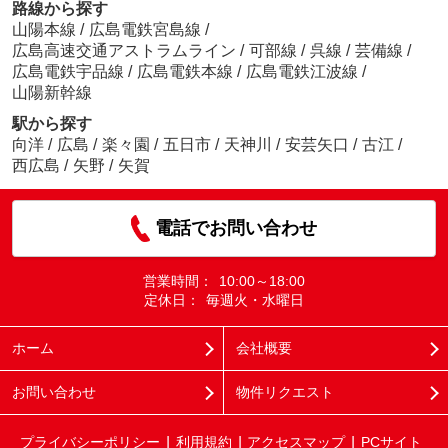
路線から探す
山陽本線
/
広島電鉄宮島線
/
広島高速交通アストラムライン
/
可部線
/
呉線
/
芸備線
/
広島電鉄宇品線
/
広島電鉄本線
/
広島電鉄江波線
/
山陽新幹線
駅から探す
向洋
/
広島
/
楽々園
/
五日市
/
天神川
/
安芸矢口
/
古江
/
西広島
/
矢野
/
矢賀
電話でお問い合わせ
営業時間：
10:00～18:00
定休日：
毎週火・水曜日
ホーム
会社概要
お問い合わせ
物件リクエスト
プライバシーポリシー
利用規約
アクセスマップ
PCサイト