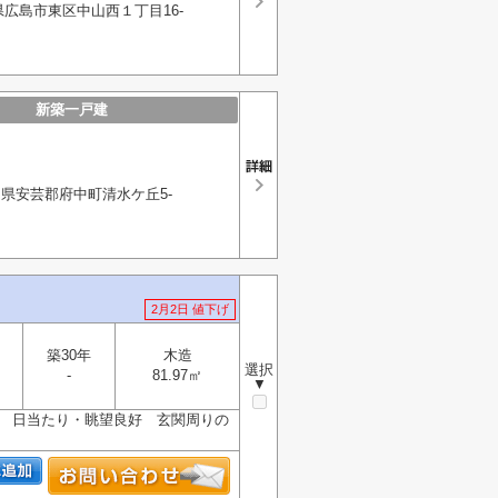
広島市東区中山西１丁目16-
新築一戸建
県安芸郡府中町清水ケ丘5-
2月2日 値下げ
築30年
木造
選択
-
81.97㎡
▼
 日当たり・眺望良好 玄関周りの