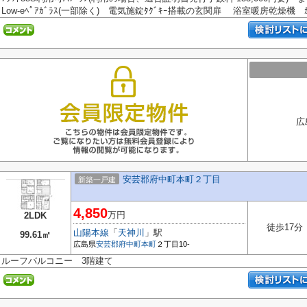
Low-eﾍﾟｱｶﾞﾗｽ(一部除く) 電気施錠ﾀｸﾞｷｰ搭載の玄関扉 浴室暖房乾燥機 ｶﾗｰ
広
安芸郡府中町本町２丁目
新築一戸建
4,850
万円
2LDK
徒歩17分
山陽本線
「
天神川
」駅
99.61㎡
広島県
安芸郡府中町
本町
２丁目10-
ルーフバルコニー 3階建て