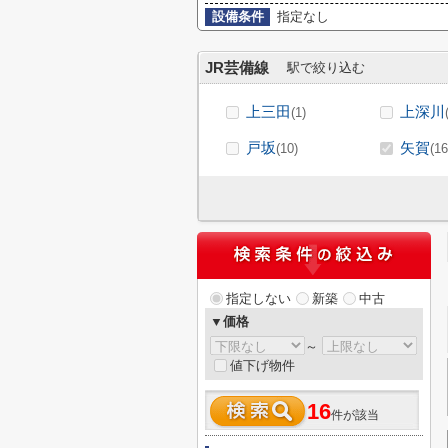
設備条件
指定なし
JR芸備線
駅で絞り込む
上三田
上深川
(1)
戸坂
矢賀
(10)
(16
指定しない
新築
中古
▼価格
～
値下げ物件
16
件が該当