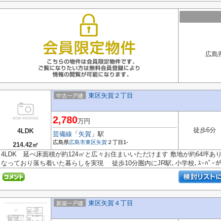
広島
東区矢賀２丁目
中古一戸建
2,780
万円
徒歩6分
4LDK
芸備線
「
矢賀
」駅
広島県
広島市東区
矢賀
２丁目1-
214.42㎡
4LDK 延べ床面積が約124㎡と広々お住まいいただけます 敷地が約64坪
なっており落ち着いた暮らしを実現 徒歩10分圏内にJR駅､小学校､ｽｰﾊﾟｰがあ
東区矢賀４丁目
新築一戸建