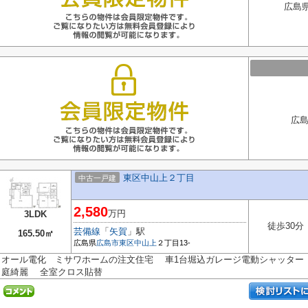
広島県
広島
東区中山上２丁目
中古一戸建
2,580
万円
3LDK
徒歩30分
芸備線
「
矢賀
」駅
165.50㎡
広島県
広島市東区
中山上
２丁目13-
オール電化 ミサワホームの注文住宅 車1台堀込ガレージ電動シャッター
庭綺麗 全室クロス貼替