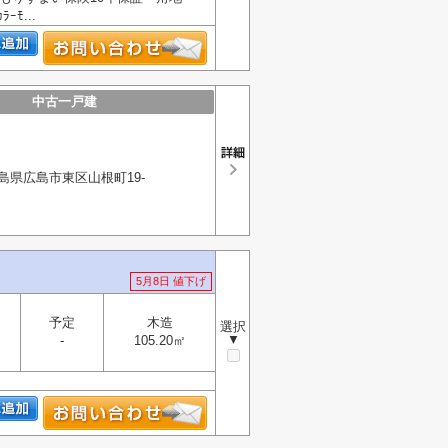
ﾓ...
中古一戸建
島県広島市東区山根町19-
5月8日 値下げ
予定
木造
選択
▼
-
105.20㎡