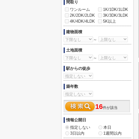
間取り
ワンルーム
1K/1DK/1LDK
2K/2DK/2LDK
3K/3DK/3LDK
4K/4DK/4LDK
5K以上
建物面積
～
土地面積
～
駅からの徒歩
築年数
16
件が該当
情報公開日
指定しない
本日
3日以内
1週間以内