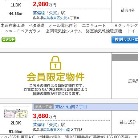
2,980
万円
1LDK
徒歩4分
芸備線
「
矢賀
」駅
44.16㎡
広島県
広島市東区
矢賀
４丁目8-
木造在来工法 ベタ基礎 オール電化住宅 エコキュート ＩＨクッキン
Ｌｏｗ－Ｅペアガラス 玄関電気錠システム 浴室換気乾燥暖房機 トイ..
広島
東区中山南２丁目
新築一戸建
3,680
万円
徒歩15分
2LDK
芸備線
「
矢賀
」駅
広島県
広島市東区
中山南
２丁目3-
91.55㎡
ﾌﾗｯﾄ35S利用可Aﾌﾟﾗﾝ(利用の場合、適合証明書発行手数料 135,000円