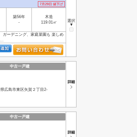
7月29日 値下げ
築56年
木造
選択
-
119.01㎡
▼
 ガーデニング、家庭菜園も 楽しめ
.
中古一戸建
県広島市東区矢賀２丁目2-
中古一戸建