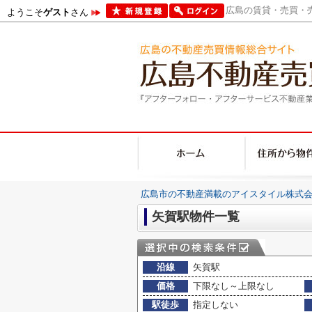
広島の賃貸・売買・売
ようこそ
ゲスト
さん
広島市の不動産満載のアイスタイル株式会
矢賀駅物件一覧
沿線
矢賀駅
価格
下限なし～上限なし
駅徒歩
指定しない