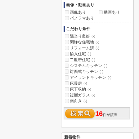
画像・動画あり
画像あり
動画あり
パノラマあり
こだわり条件
陽当り良好
(-)
閑静な住宅地
(-)
リフォーム済
(-)
輸入住宅
(-)
二世帯住宅
(-)
システムキッチン
(-)
対面式キッチン
(-)
アイランドキッチン
(-)
床暖房
(-)
床下収納
(-)
複層ガラス
(-)
南向き
(-)
16
件が該当
新着物件