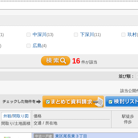
中深川
下深川
玖村
(1)
(13)
(11)
広島
)
(4)
16
件が該当
並び順：
該当公開
外観
/
間取り図
価格
駅徒歩
停歩
交通 / 所在地
間取り/土地面積
東区尾長東３丁目
中古一戸建