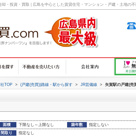
却・投資・買取 | 広島を中心とした賃貸住宅・マンション・戸建・土地の不動産
社TOP
>
(戸建(売買))路線・駅から探す
>
JR芸備線
>
矢賀駅の戸建(売買
面積
下限なし～上限なし
築年数
指定しない
間取り
指定なし