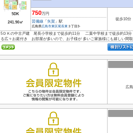
750
万円
5DK
徒歩10分
芸備線
「
矢賀
」駅
241.90㎡
広島県
広島市東区
尾長東
３丁目3-
5ＤＫの中古戸建 尾長小学校まで徒歩約11分 二葉中学校まで徒歩約13分
る広々お庭付き お部屋が多いので、お子様が 多いご家族様にも嬉しい間取..
広島