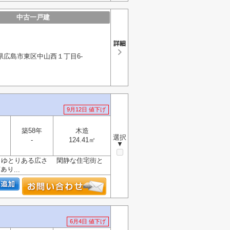
中古一戸建
県広島市東区中山西１丁目6-
9月12日 値下げ
築58年
木造
選択
-
124.41㎡
▼
ありゆとりある広さ 閑静な住宅街と
り...
6月4日 値下げ