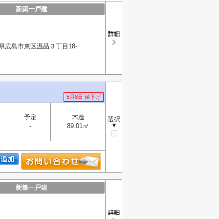
新築一戸建
県広島市東区温品３丁目18-
5月8日 値下げ
予定
木造
選択
▼
-
89.01㎡
新築一戸建