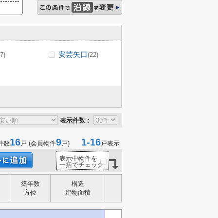
安芸矢口
(7)
(22)
表示件数：
16
9
1-16
件数
戸 (会員物件
戸)
戸表示
表示中物件を
一括でチェック
築年数
構造
方位
建物面積