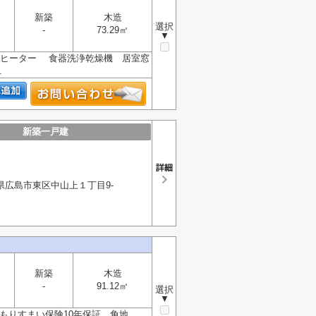
新築
木造
選択
-
73.29㎡
▼
グヒーター 食器洗浄乾燥機 居室窓
.
新築一戸建
県広島市東区中山上１丁目9-
新築
木造
-
91.12㎡
選択
▼
要) まもりすまい保険10年保証 角地