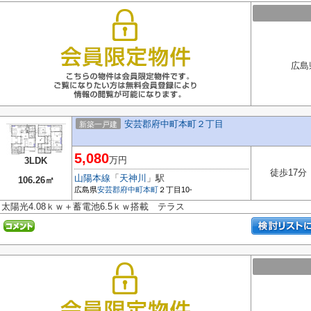
広島
安芸郡府中町本町２丁目
新築一戸建
5,080
万円
3LDK
徒歩17分
山陽本線
「
天神川
」駅
106.26㎡
広島県
安芸郡府中町
本町
２丁目10-
太陽光4.08ｋｗ＋蓄電池6.5ｋｗ搭載 テラス