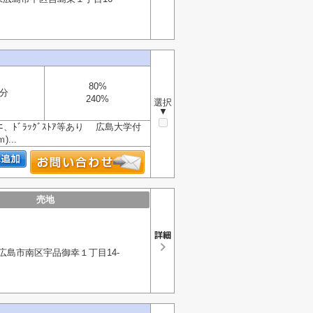
80%
分
240%
選択
▼
、ﾄﾞﾗｯｸﾞｽﾄｱ等あり 広島大学付
...
売地
広島市南区宇品御幸１丁目14-