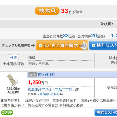
33
件が該当
並び順：
33
20
1-
該当公開件数
区画 (会員物件
区画)
外観
価格
駅徒
停
交通 / 所在地
土地面積/坪数
南区丹那町
売地
1,250
万円
徒歩2
135.00㎡
広島電鉄宇品線
「
宇品二丁目
」駅
40.83坪
広島県
広島市南区
丹那町
44-
建築条件無し 緑豊かな住宅地 東南側道路面す 国道2号線や広島高速
に用水路があり、橋を延長する場合は 事前確認が必要