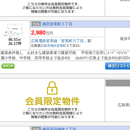
南区皆実町５丁目
売地
2,980
万円
徒歩3
86.53㎡
広島電鉄皆実線
「
皆実町六丁目
」駅
26.17坪
広島県
広島市南区
皆実町
５丁目11-
建築条件無し お好きな建築業者で建築可能 平坦地で近所にｽｰﾊﾟｰやｺﾝﾋﾞﾆ
属小学校、中学校、高等学校まで徒歩4分 ゆめﾀｳﾝ広島まで徒歩4分(約320ｍ)
広島県
南区宇品御幸１丁目
売地