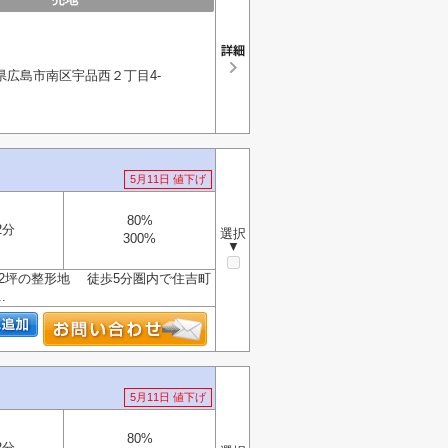
県広島市南区宇品西２丁目4-
5月11日 値下げ
80%
2分
選択
300%
▼
2坪の整形地 徒歩5分圏内で住吉町
.
5月11日 値下げ
80%
2分