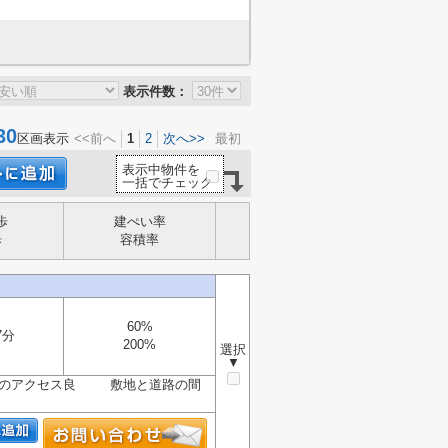
表示件数：
30
区画表示
<<前へ
1
2
次へ>>
最初
表示中物件を
一括でチェック
歩
建ぺい率
歩
容積率
60%
7分
200%
選択
▼
へのアクセス良 敷地と道路の間