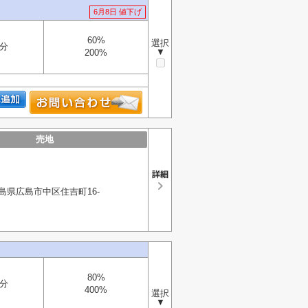
6月8日 値下げ
60%
選択
分
▼
200%
売地
島県広島市中区住吉町16-
80%
分
400%
選択
▼