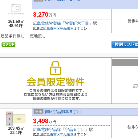
3,270
万円
徒歩4
161.69㎡
広島電鉄皆実線
「
皆実町六丁目
」駅
48.91坪
広島県
広島市南区
宇品御幸
１丁目1-
建築条件無し 更地渡し
広
南区宇品御幸５丁目
売地
3,498
万円
徒歩6
109.45㎡
広島電鉄宇品線
「
宇品五丁目
」駅
33.1坪
広島県
広島市南区
宇品御幸
５丁目9-