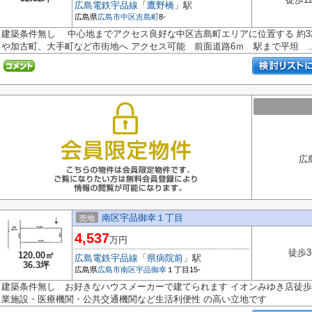
広島電鉄宇品線
「
鷹野橋
」駅
広島県
広島市中区
吉島町
8-
建築条件無し 中心地までアクセス良好な中区吉島町エリアに位置する 約3
や加古町、大手町など市街地へ アクセス可能 前面道路6ｍ 駅まで平坦 ..
広
南区宇品御幸１丁目
売地
4,537
万円
徒歩3
120.00㎡
広島電鉄宇品線
「
県病院前
」駅
36.3坪
広島県
広島市南区
宇品御幸
１丁目15-
建築条件無し お好きなハウスメーカーで建てられます イオンみゆき店徒歩
業施設・医療機関・公共交通機関など生活利便性 の高い立地です