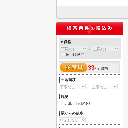
▼価格
～
値下げ物件
33
件が該当
土地面積
～
現況
更地
古家あり
駅からの徒歩