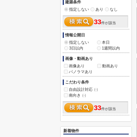
建築条件
指定しない
あり
なし
33
件が該当
情報公開日
指定しない
本日
3日以内
1週間以内
画像・動画あり
画像あり
動画あり
パノラマあり
こだわり条件
自由設計対応
(-)
南向き
(-)
33
件が該当
新着物件