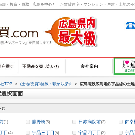
却・投資・買取 | 広島を中心とした賃貸住宅・マンション・戸建・土地の不動産
社TOP
>
(土地(売買))路線・駅から探す
>
広島電鉄広島電鉄宇品線の土地(
駅選択画面
込む
前
鷹野橋
日赤病院前
御幸
(1)
(5)
(2)
丁目
宇品三丁目
宇品四丁目
宇品
(4)
(5)
(2)