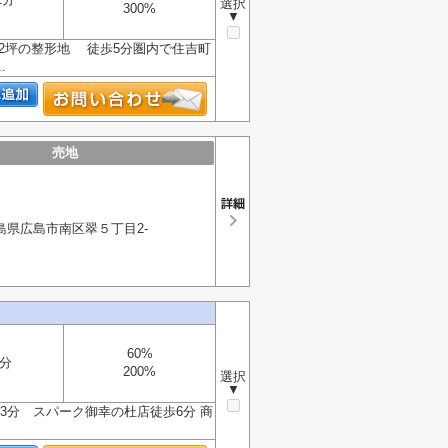
選択
300%
▼
2坪の整形地 徒歩5分圏内で住吉町
.
売地
島県広島市南区翠５丁目2-
60%
分
200%
選択
▼
3分 スパーク御幸の杜店徒歩6分 商