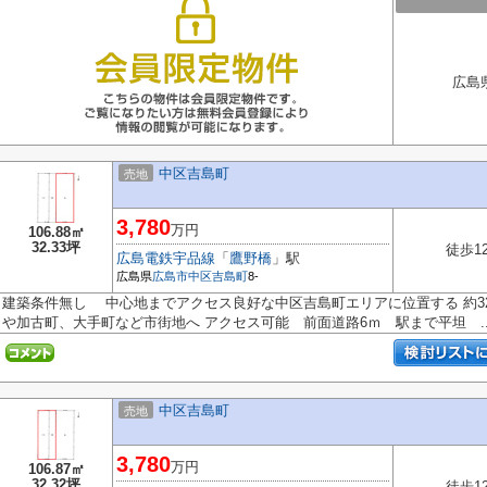
広島
中区吉島町
売地
3,780
万円
106.88㎡
32.33坪
徒歩1
広島電鉄宇品線
「
鷹野橋
」駅
広島県
広島市中区
吉島町
8-
建築条件無し 中心地までアクセス良好な中区吉島町エリアに位置する 約3
や加古町、大手町など市街地へ アクセス可能 前面道路6ｍ 駅まで平坦 ..
中区吉島町
売地
3,780
万円
106.87㎡
32.32坪
徒歩1