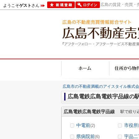
広島の賃貸・売買・売
ようこそ
ゲスト
さん
広島市の不動産満載のアイスタイル株式会
広島電鉄広島電鉄宇品線の
広島電鉄広島電鉄宇品線
駅で絞り
中電前
市役所
(2)
県病院前
宇品二
(6)