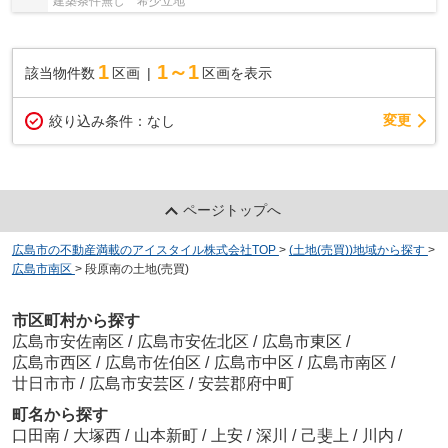
建築条件無し 希少立地
1
1～1
該当物件数
区画
区画を表示
変更
絞り込み条件：
なし
ページトップへ
広島市の不動産満載のアイスタイル株式会社TOP
>
(土地(売買))地域から探す
>
広島市南区
>
段原南の土地(売買)
市区町村から探す
広島市安佐南区
/
広島市安佐北区
/
広島市東区
/
広島市西区
/
広島市佐伯区
/
広島市中区
/
広島市南区
/
廿日市市
/
広島市安芸区
/
安芸郡府中町
町名から探す
口田南
/
大塚西
/
山本新町
/
上安
/
深川
/
己斐上
/
川内
/