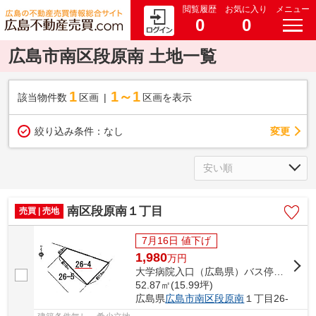
閲覧履歴
お気に入り
メニュー
0
0
広島市南区段原南 土地一覧
1
1～1
該当物件数
区画
区画を表示
変更
絞り込み条件：
なし
南区段原南１丁目
売買 | 売地
7月16日 値下げ
1,980
万
円
大学病院入口（広島県）バス停下車 徒歩1分
52.87㎡(15.99坪)
広島県
広島市南区
段原南
１丁目26-