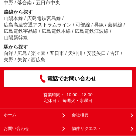
中野
/
落合南
/
五日市中央
路線から探す
山陽本線
/
広島電鉄宮島線
/
広島高速交通アストラムライン
/
可部線
/
呉線
/
芸備線
/
広島電鉄宇品線
/
広島電鉄本線
/
広島電鉄江波線
/
山陽新幹線
駅から探す
向洋
/
広島
/
楽々園
/
五日市
/
天神川
/
安芸矢口
/
古江
/
矢野
/
矢賀
/
西広島
電話でお問い合わせ
営業時間：
10:00～18:00
定休日：
毎週火・水曜日
ホーム
会社概要
お問い合わせ
物件リクエスト