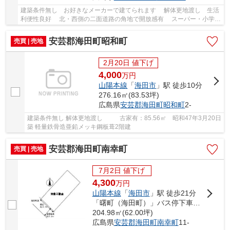
建築条件無し お好きなメーカーで建てられます 解体更地渡し 生活
利便性良好 北・西側の二面道路の角地で開放感有 スーパー・小学校
徒歩10分圏内 上下水道引き込み有 海田...
安芸郡海田町昭和町
売買 | 売地
2月20日 値下げ
4,000
万
円
山陽本線
「
海田市
」駅 徒歩10分
276.16㎡(83.53坪)
広島県
安芸郡海田町
昭和町
2-
建築条件無し 解体更地渡し 古家有：85.56㎡ 昭和47年3月20日
築 軽量鉄骨造亜鉛メッキ鋼板葺2階建
安芸郡海田町南幸町
売買 | 売地
7月2日 値下げ
4,300
万
円
山陽本線
「
海田市
」駅 徒歩21分
「曙町（海田町）」バス停下車 徒歩5分
204.98㎡(62.00坪)
広島県
安芸郡海田町
南幸町
11-