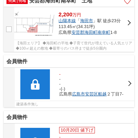
安芸郡海田町南幸町 土地
売買 | 売地
2,200
万
円
山陽本線
「
海田市
」駅 徒歩23分
113.45㎡(34.31坪)
広島県
安芸郡海田町
南幸町
1-8
【海田エリア】 ◆海田町の平地 ◆子育て世代が増えている人気エリア
◆100㎡超えの敷地 ◆最寄りのバス停まで徒歩5分圏内
会員物件
-
-
-
-(-)
広島県
広島市安芸区
船越
２丁目7-
建築条件無し
会員物件
10月20日 値下げ
-