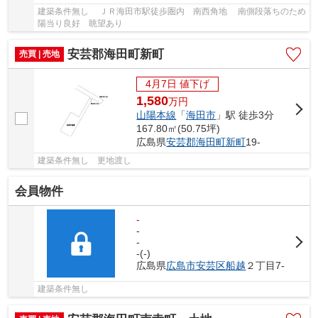
建築条件無し ＪＲ海田市駅徒歩圏内 南西角地 南側段落ちのため
陽当り良好 眺望あり
安芸郡海田町新町
売買 | 売地
4月7日 値下げ
1,580
万
円
山陽本線
「
海田市
」駅 徒歩3分
167.80㎡(50.75坪)
広島県
安芸郡海田町
新町
19-
建築条件無し 更地渡し
会員物件
-
-
-
-(-)
広島県
広島市安芸区
船越
２丁目7-
建築条件無し