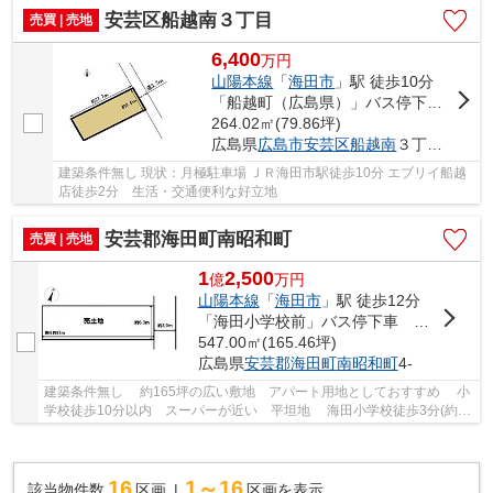
安芸区船越南３丁目
売買 | 売地
6,400
万
円
山陽本線
「
海田市
」駅 徒歩10分
「船越町（広島県）」バス停下車 徒歩5分
264.02㎡(79.86坪)
広島県
広島市安芸区
船越南
３丁目7-
建築条件無し 現状：月極駐車場 ＪＲ海田市駅徒歩10分 エブリイ船越
店徒歩2分 生活・交通便利な好立地
安芸郡海田町南昭和町
売買 | 売地
1
2,500
億
万
円
山陽本線
「
海田市
」駅 徒歩12分
「海田小学校前」バス停下車 徒歩分
547.00㎡(165.46坪)
広島県
安芸郡海田町
南昭和町
4-
建築条件無し 約165坪の広い敷地 アパート用地としておすすめ 小
学校徒歩10分以内 スーパーが近い 平坦地 海田小学校徒歩3分(約
200ｍ) 海田西中学校徒歩10分(約800ｍ) マ...
16
1～16
該当物件数
区画
区画を表示