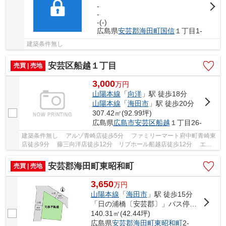
-
-
-(-)
広島県
安芸郡海田町
国信
１丁目1-
建築条件無し
安芸区船越１丁目
売買 | 売地
3,000
万
円
山陽本線
「
向洋
」駅 徒歩18分
山陽本線
「
海田市
」駅 徒歩20分
307.42㎡(92.99坪)
広島県
広島市安芸区
船越
１丁目26-
建築条件無し アルゾ青崎店徒歩5分 ファミリーマート府中町青崎東
店徒歩9分 藤三向洋店徒歩12分 リブホール船越店徒歩12分 エデ
ィオン青崎東店徒歩4分
安芸郡海田町東昭和町
売買 | 売地
3,650
万
円
山陽本線
「
海田市
」駅 徒歩15分
「日の浦橋〔安芸郡〕」バス停下車 徒歩3分
140.31㎡(42.44坪)
広島県
安芸郡海田町
東昭和町
2-