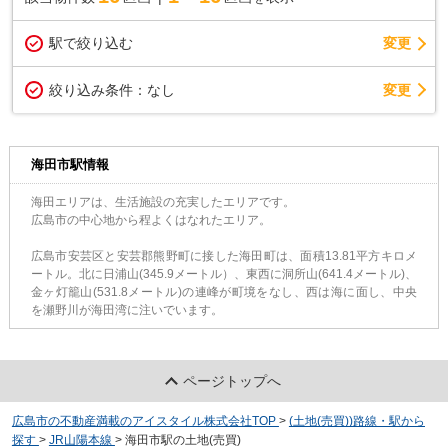
駅で絞り込む
変更
変更
絞り込み条件：
なし
海田市駅情報
海田エリアは、生活施設の充実したエリアです。
広島市の中心地から程よくはなれたエリア。
広島市安芸区と安芸郡熊野町に接した海田町は、面積13.81平方キロメ
ートル。北に日浦山(345.9メートル）、東西に洞所山(641.4メートル)、
金ヶ灯籠山(531.8メートル)の連峰が町境をなし、西は海に面し、中央
を瀬野川が海田湾に注いでいます。
ページトップへ
広島市の不動産満載のアイスタイル株式会社TOP
>
(土地(売買))路線・駅から
探す
>
JR山陽本線
>
海田市駅の土地(売買)