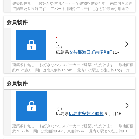
建築条件無し お好きな住宅メーカーで建物を建築可能 南西向き道路
で陽当たり良好です アパート用地や二世帯住宅などに最適な用途で
す 海田南小学校徒歩7分 みどり幼稚園徒歩3...
会員物件
-
-
-(-)
広島県
安芸郡海田町
南昭和町
11-
建築条件無し お好きなハウスメーカーで建築いただけます 敷地面積
約60坪越え 間口は南東側約15.5ｍ 最寄りの駅まで徒歩約15分 海田
町役場まで徒歩約5分 マックスバリュー海...
会員物件
-
-
-(-)
広島県
広島市安芸区
船越
５丁目16-
建築条件無し お好きなハウスメーカーで建築いただけます 敷地面積
約78.72坪 間口は北側約19ｍ、東側約9ｍ 最寄り駅まで徒歩約10
分 ウォンツ船越店まで徒歩約7分 確定測量...