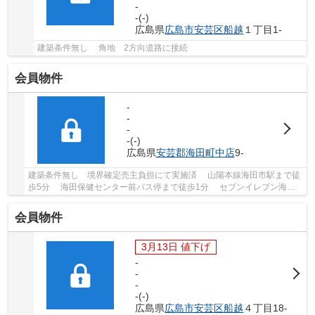
-
-(-)
広島県
広島市安芸区
船越
１丁目1-
建築条件無し 角地 2方向道路に接続
会員物件
-
-
-
-(-)
広島県
安芸郡海田町
中店
9-
建築条件無し 境界確定売主負担にて実施済 山陽本線海田市駅まで徒
歩5分 海田保健センター前バス停まで徒歩1分 セブンイレブン海田
市駅前店まで徒歩1分 ハローズ海田市駅前店...
会員物件
3月13日 値下げ
-
-
-
-(-)
広島県
広島市安芸区
船越
４丁目18-