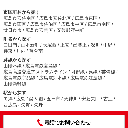
市区町村から探す
広島市安佐南区
/
広島市安佐北区
/
広島市東区
/
広島市西区
/
広島市佐伯区
/
広島市中区
/
広島市南区
/
廿日市市
/
広島市安芸区
/
安芸郡府中町
町名から探す
口田南
/
山本新町
/
大塚西
/
上安
/
己斐上
/
深川
/
中野
/
伴東
/
川内
/
落合南
路線から探す
山陽本線
/
広島電鉄宮島線
/
広島高速交通アストラムライン
/
可部線
/
呉線
/
芸備線
/
広島電鉄宇品線
/
広島電鉄本線
/
広島電鉄江波線
/
山陽新幹線
駅から探す
向洋
/
広島
/
楽々園
/
五日市
/
天神川
/
安芸矢口
/
古江
/
西広島
/
矢賀
/
矢野
電話でお問い合わせ