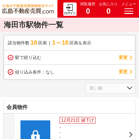
閲覧履歴
お気に入り
メニュー
0
0
海田市駅物件一覧
16
1～16
該当物件数
区画
区画を表示
駅で絞り込む
変更
変更
絞り込み条件：
なし
会員物件
12月21日 値下げ
-
-
-