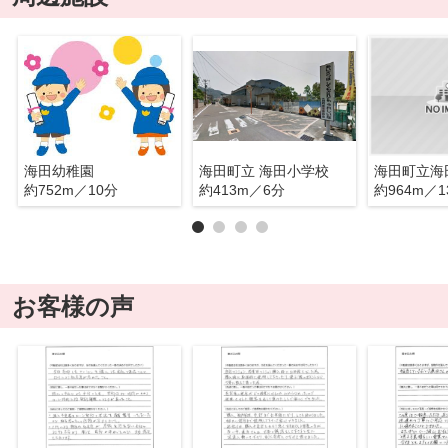
海田幼稚園
海田町立 海田小学校
海田町立海
約752m／10分
約413m／6分
約964m／1
お客様の声