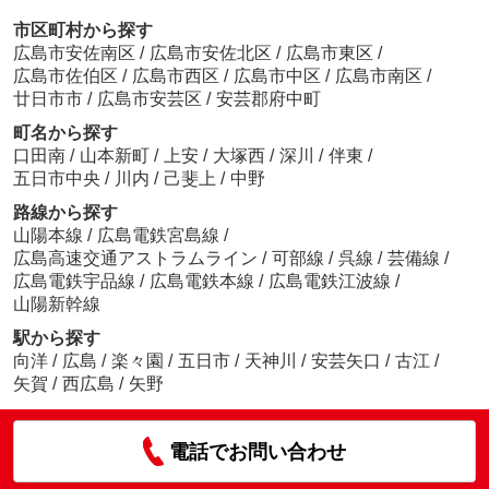
市区町村から探す
広島市安佐南区
/
広島市安佐北区
/
広島市東区
/
広島市佐伯区
/
広島市西区
/
広島市中区
/
広島市南区
/
廿日市市
/
広島市安芸区
/
安芸郡府中町
町名から探す
口田南
/
山本新町
/
上安
/
大塚西
/
深川
/
伴東
/
五日市中央
/
川内
/
己斐上
/
中野
路線から探す
山陽本線
/
広島電鉄宮島線
/
広島高速交通アストラムライン
/
可部線
/
呉線
/
芸備線
/
広島電鉄宇品線
/
広島電鉄本線
/
広島電鉄江波線
/
山陽新幹線
駅から探す
向洋
/
広島
/
楽々園
/
五日市
/
天神川
/
安芸矢口
/
古江
/
矢賀
/
西広島
/
矢野
電話でお問い合わせ