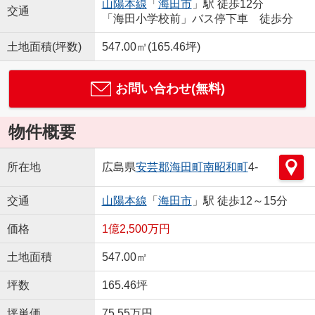
山陽本線
「
海田市
」駅 徒歩12分
交通
「海田小学校前」バス停下車 徒歩分
土地面積(坪数)
547.00㎡(165.46坪)
お問い合わせ(無料)
物件概要
所在地
広島県
安芸郡海田町
南昭和町
4-
交通
山陽本線
「
海田市
」駅 徒歩12～15分
価格
1億2,500万円
土地面積
547.00㎡
坪数
165.46坪
坪単価
75.55万円